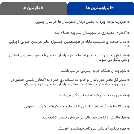
پربازدیدترین ها
داغ ترین ها
ضرورت توجه ویژه به بخش درمان شهرستان‌ها خراسان جنوبی
۲ طرح آبخیزداری در شهرستان بشرویه افتتاح شد
تئاتر صحنه‌ای «سرسره مایا» در هجدهمین جشنواره تئاتر خراسان جنوبی، اجرایی
شد
همایش تجلیل از داوطلبان اجتماعی در خراسان جنوبی با حضور مسئولان استانی
و ملی برگزار می شود.
شهروندان هنگام خرید اینترنتی مراقب باشند
مدير كل دفتر امور بانوان و خانواده استانداري خبر داد: ?معاون رئيس جمهور در
امور زنان و خانواده در اين هفته به استان خراسان جنوبي سفر خواهد كرد
قبوض مددجویان کمیته امداد رایگان می شود
در 24 ساعت گذشته؛ شناسایی 43 بیمار جدید کرونا در خراسان جنوبی
فرار مالیاتی ۱۸۷ میلیارد ریالی در خراسان جنوبی کشف شد
بهره برداری آزمایشی نیروگاه_خورشیدی خوسف