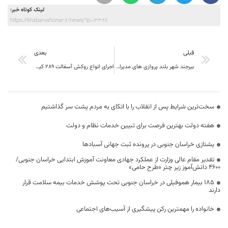
لینک کوتاه خبر:
https://khabarvahonar.ir/news/?p=13389
قبلی
بعدی
بیرجند شهر بلند پروازی های مدیران تازه منصوب شده غیر بومی و بومی
اجرای انواع روکش آسفالت ۲۸۹ کیلومتر از راه های استحفاظی خراسان جنوبی طی ۸ ماهه سال جاری
سخت‌ترین شرایط پس از انقلاب را با اتکای به مردم پشت سر گذاشتیم
هفته دولت بهترین فرصت برای تبیین خدمات نظام و دولت
یشتازی خراسان جنوبی در پرونده ثبت جهانی آسبادها
تقدیر مقام عالی وزارت از عملکرد جهادی معاونت آموزش ابتدایی خراسان جنوبی/
۴۶۰۰ دانش‌آموز زیر چتر «طرح حامی»
۱۸۵ بیمار هموفیلی در خراسان جنوبی تحت پوشش خدمات بیمه سلامت قرار
دارند
خانواده را مهمترین رکن پیشگیری از آسیب‌های اجتماعی