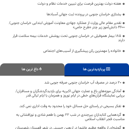
هفته دولت بهترین فرصت برای تبیین خدمات نظام و دولت
یشتازی خراسان جنوبی در پرونده ثبت جهانی آسبادها
تقدیر مقام عالی وزارت از عملکرد جهادی معاونت آموزش ابتدایی خراسان جنوبی/
۴۶۰۰ دانش‌آموز زیر چتر «طرح حامی»
۱۸۵ بیمار هموفیلی در خراسان جنوبی تحت پوشش خدمات بیمه سلامت قرار
دارند
خانواده را مهمترین رکن پیشگیری از آسیب‌های اجتماعی
پربازدیدترین ها
داغ ترین ها
۲۰ درصد در مصرف آب خراسان جنوبی صرفه جویی شد
آمادگی موزه‌های باغ و عمارت جهانی اکبریه برای بازدیدگردشگران و مسافران/
برپایی نمایشگاه قرآن‌های خطی در ایام نوروز و همزمان با ایام لیالی قدر
تفکر بسیجی در راستای حل مسائل خود را محدود به وقت اداری نمی کند.
گردهمایی کتابداران بیرجندی در شب ۲۲ بهمن با طعم شادی و نورافشانی به
مناسبت فجر انقلاب اسلامی
گوشه‌ای از واقعه عظیم عاشورا در اربعین حسینی در شهر قهستان شهرستان