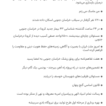
درمیان بازسازی می‌شود.
من ماسک می زنم
720 نفر گرفتار در سیلاب خراسان جنوبی اسکان داده شدند
در 24 ساعت گذشته؛ شناسایی 43 بیمار جدید کرونا در خراسان جنوبی
مسئولان چاره‌ای بیندیشند ،۸۵۰۰واحد صنفی آسیب دیده از کرونا درخراسان
جنوبی
امروز ملت ایران با بصیرت و آگاهی، زمینه‌های حفظ هویت دینی و مقاومت را
فراهم کرده است
هفت تفاهم‌نامه برای رونق زرشک خراسان جنوبی به امضا رسید
تضمین‌های جدید در راه پروژه راه آهن بیرجند- یونسی ،یک گام دیگر
مسئولان ظرفیت‌های شهرستان خوسف را دریابند
قانون اساسی گنج پنهان
رسالت تمام انبیاء الهی و پیامبران امربه معروف و نهی از منکر بوده است
بهره برداری از مرحله اول طرح تولید برق نیروگاه بادی سربیشه