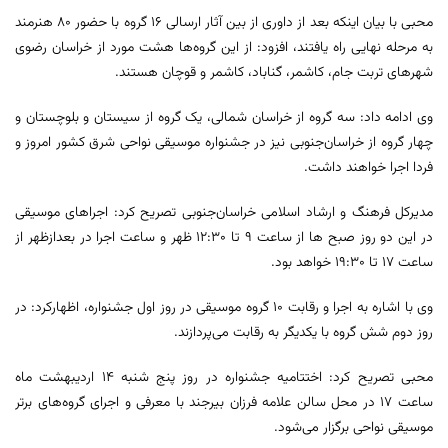
محبی با بیان اینکه بعد از داوری از بین آثار ارسالی ١٦ گروه با حضور ٨٠ هنرمند
به مرحله نهایی راه یافتند، افزود: از این گروه‌ها هشت مورد از خراسان رضوی
شهرهای تربت جام، کاشمر، گناباد، کاشمر و قوچان هستند.
وی ادامه داد: سه گروه از خراسان شمالی، یک گروه از سیستان و بلوچستان و
چهار گروه از خراسان‌جنوبی نیز در جشنواره موسیقی نواحی شرق کشور امروز و
فردا اجرا خواهند داشت.
مدیرکل فرهنگ و ارشاد اسلامی خراسان‌جنوبی تصریح کرد: اجراهای موسیقی
در این دو روز صبح ها از ساعت ٩ تا 12:30 ظهر و ساعت اجرا در بعدازظهر از
ساعت ١٧ تا 19:30 خواهد بود.
وی با اشاره به اجرا و رقابت ١٠ گروه موسیقی در روز اول جشنواره، اظهارکرد: در
روز دوم شش گروه با یکدیگر به رقابت می‌پردازند.
محبی تصریح کرد: اختتامیه جشنواره در روز پنج شنبه ١٤ اردیبهشت ماه
ساعت ١٧ در محل سالن علامه فرزان بیرجند با معرفی و اجرای گروه‌های برتر
موسیقی نواحی برگزار می‌شود.