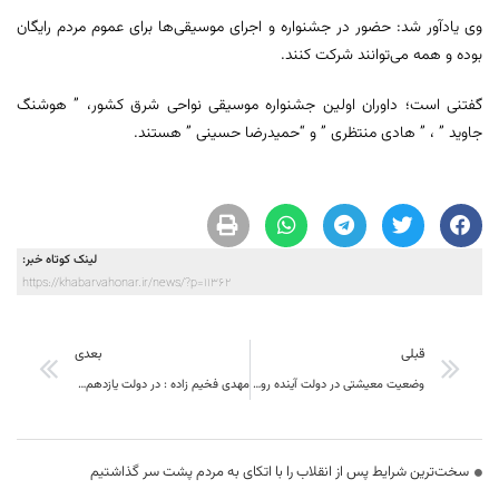
وی یادآور شد: حضور در جشنواره و اجرای موسیقی‌ها برای عموم مردم رایگان
بوده و همه می‌توانند شرکت کنند.
گفتنی است؛ داوران اولین جشنواره موسیقی نواحی شرق کشور، ” هوشنگ
جاوید ” ، ” هادی منتظری ” و “حمیدرضا حسینی ” هستند.
لینک کوتاه خبر:
https://khabarvahonar.ir/news/?p=11362
قبلی
بعدی
وضعیت معیشتی در دولت آینده روحانی بهتر می شود
مهدی فخیم زاده : در دولت یازدهم جان تازه در رگ های سینما دمیده شد
سخت‌ترین شرایط پس از انقلاب را با اتکای به مردم پشت سر گذاشتیم