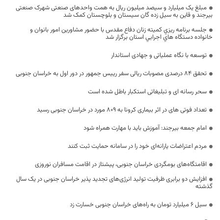
مبلغ یک میلیارد و سیصد میلیون ریال به همت واحد‌های صنعتی شهرک صنعتی
بیرجند و قاین به سیل زده گان سیستان و بلوچستان کمک شد
جلسه برنامه ریزي کميته زنان دفاع مقدس با حضور مشاورين امور بانوان و
خانواده دستگاه هاي اجرايي استان برگزار شد
توسعه با نگاه عملیاتی و جهادی استاندار
تحقق ۸۴ درصدی مصوبات ریالی سفر رییس جمهور در دور اول به خراسان جنوبی
سحر رسانه ای و تبلیغاتی استکبار باطل شده است
تعداد فوتی های در اثر بیماری کرونا به 809 مورد در خراسان جنوبی رسید
امام جمعه بیرجند: آموزش باید با مهارت همراه شود
مردم اعتراضات یارانه‌ای خود را در سامانه حمایت ثبت کنند
اقامتگاه‌های بومگردی خراسان جنوبی، پیشتاز در اقامت مسافران نوروزی
افزایش دو برابری ظرفیت تولید انرژی‌های تجدید پذیر خراسان جنوبی در یک سال
گذشته
سیل ۶ میلیارد تومان به راه‌های خراسان جنوبی خسارت زد