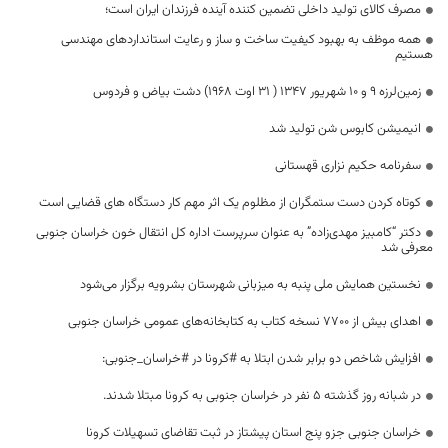
مصرف کالای تولید داخلی تضمین کننده آینده فرزندان ایران است؛
همه موظف به بهبود کیفیت ساخت و ساز و رعایت استانداردهای مهندسی
هستیم
زمین‌لرزه ۹ و ۱۰ شهریور ۱۳۴۷ ( ۳۱ اوت ۱۹۶۸) دشت بیاض و فردوس
انیمیشن کابوس شن تولید شد
سفرنامه حکیم نزاری قهستانی
کوتاه کردن دست ستمگران از مظلوم یک اثر مهم کار دستگاه های قضایی است
دکتر “کامبیز مهدی‌زاده” به عنوان سرپرست اداره کل انتقال خون خراسان جنوبی
معرفی شد
نخستین همایش ملی پنبه به میزبانی شهرستان بشرویه برگزار می‌شود
اهدای بیش از ۷۷۰۰ نسخه کتاب به کتابخانه‌های عمومی خراسان جنوبی
افزایش شاخص دو برابر شدن ابتلا به #کرونا در #خراسان_جنوبی:
در شبانه روز گذشته ۵ نفر در خراسان جنوبی به کرونا مبتلا شدند.
خراسان جنوبی جزو پنج استان پیشتاز در ثبت تقاضای تسهیلات کرونا