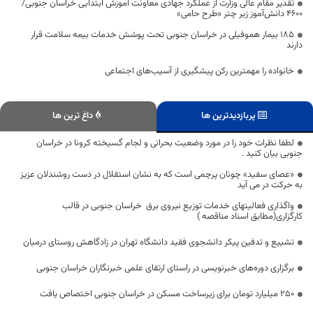
تقدیر مقام عالی وزارت از عملکرد جهادی معاونت آموزش ابتدایی خراسان جنوبی/
۴۶۰۰ دانش‌آموز زیر چتر «طرح حامی»
۱۸۵ بیمار هموفیلی در خراسان جنوبی تحت پوشش خدمات بیمه سلامت قرار
دارند
خانواده را مهمترین رکن پیشگیری از آسیب‌های اجتماعی
پربازدیدترین ها
داغ ترین ها
لطفا نظرات خود را در مورد وضعیت بحرانی و لجام گسیخته کرونا در خراسان
جنوبی بیان کنید .
«عصای سفید» چونان پرچمی است که به نشان استقلال در دست روشندلان عزیز
به حرکت در می آید
واگذاری فعالیتهای خدمات توزیع نیروی برق خراسان جنوبی در قالب
کارگزاری(مطابق اسناد مناقصه )
تشییع و تدفین پیکر دانشجوی فقید دانشگاه تهران در زادگاهش روستای درمیان
برگزاری دوره‌های خبرنویسی در راستای ارتقای علمی خبرنگاران خراسان جنوبی
۲۵۰ میلیارد تومان برای زیرساخت مسکن در خراسان جنوبی اختصاص یافت