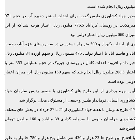
میلیون ریال انجام شده است.
مدیر جهاد کشاورزی طبس گفت: برای احداث استخر ذخیره آب در حجم 971
مترمکعب در روستای کردآباد 776.5 میلیون ریال اعتبار هزینه شد که از این
میزان 660 میلیون ریال اعتبار دولتی بود.
وی از احداث یکهزار و 500 متر راه دسترسی در سه روستای عزیزآباد، رحمت
آباد و هاشم آباد با اعتبار دولتی 475 میلیون ریال و سهم آورده 84 میلیون ریال
خبر داد و افزود: احداث کانال در روستای چیروک در حجم عملیاتی 353 متر با
اعتبار 208.5 میلیون ریال انجام شد که سهم 150 میلیون ریال این میزان اعتبار
دولتی بوده است.
آیین بهره برداری از این طرح های کشاورزی با حضور رئیس سازمان جهاد
کشاورزی استان، فرماندار طبس و جمعی از مسئولان محلی برگزار شد.
417 طرح همزمان با هفته جهاد کشاورزی از 21 تا 27 خرداد در بخش های مختلف
کشاورزی خراسان جنوبی با سرمایه گذاری 39 میلیارد و 160 میلیون تومان
افتتاح شد.
با افتتاح این طرح ها 23 هزار و 430 نفر شامل پنج هزار و 789 خانوار به طور