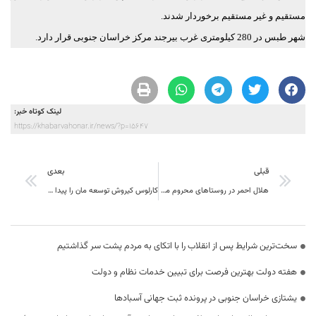
مستقیم و غیر مستقیم برخوردار شدند.
شهر طبس در 280 کیلومتری غرب بیرجند مرکز خراسان جنوبی قرار دارد.
لینک کوتاه خبر:
https://khabarvahonar.ir/news/?p=15647
قبلی
بعدی
هلال احمر در روستاهای محروم منطقه درمیان
کارلوس کیروش توسعه مان را پیدا کنیم…
سخت‌ترین شرایط پس از انقلاب را با اتکای به مردم پشت سر گذاشتیم
هفته دولت بهترین فرصت برای تبیین خدمات نظام و دولت
یشتازی خراسان جنوبی در پرونده ثبت جهانی آسبادها