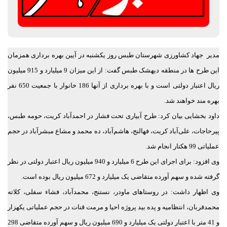
مدیر جهاد کشاورزی شهرستان طبس روز یکشنبه در آیین بهره برداری همزمان
این طرح ها در منطقه دیهشک طبس گفت: از این میزان 9 میلیارد و 915 میلیون
ریال اعتبار دولتی است و با بهره برداری از آنها 186 خانوار با جمعیت 650 نفر
بهره مند خواهند شد.
داود بخشایی بیان کرد: طرح آبیاری تحت فشار در احمدآباد کریت، حومه طبس،
پیرحاجات، علی‌آباد کریت، فهالنج، هاشم‌آباد، ده محمد و مشاع مبشرآباد در حجم
عملیاتی 99 هکتار انجام شد.
وی افزود: برای اجرای این طرح 6 میلیارد و 940 میلیون ریال اعتبار دولتی در نظر
گرفته شده و سهم آورده متقاضی یک میلیارد و 672 میلیون ریال بوده است.
وی اظهار داشت: در روستاهای ماودر، نستنج، محمدآباد، فشاء سفلی، کلاته
محمدقربان، انتظامیه و پده بید پروژه احیا و مرمت قنات در حجم عملیاتی یکهزار
و 41 متر با اعتبار دولتی یک میلیارد و 690 میلیون ریال و سهم آورده متقاضی 298