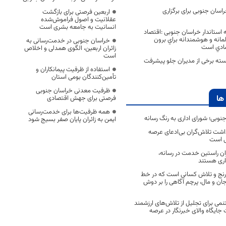
سان جنوبی برای برگزاری
اربعین فرصتی برای بازگشت
عقلانیت و اصول فراموش‌شده
انسانیت به جامعه بشری است
 استاندار خراسان جنوبی :اقتصاد
لمانه و هوشمندانه براي برون
خراسان جنوبی در خدمت‌رسانی به
صادي است
زائران اربعین، الگوی همدلی و اخلاص
است
ته برخی از مدیران جلو پیشرفت
استفاده از ظرفیت پیمانکاران و
تأمین‌کنندگان بومی استان
ظرفیت معدنی خراسان جنوبی
ها
فرصتی برای جهش اقتصادی
همه ظرفیت‌ها برای خدمت‌رسانی
جنوبی؛ شورای اداری به رنگ رسانه
ایمن به زائران پایان صفر بسیج شود
اشت تلاش‌گران بی‌ادعای عرصه
ی است
اران راستین خدمت در رسانه،
اری هستند
 رنج و تلاش کسانی است که در خط
 جان و مال، پرچم آگاهی را بر دوش
نمی برای تجلیل از تلاش‌های ارزشمند
ایگاه والای خبرنگار در عرصه