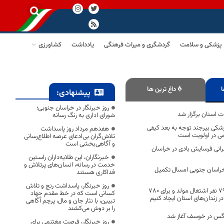
پزشکی و سلامت
گردشگری و میراث فرهنگی
یادداشت
کشاورزی
ا
داغ ترین ها
پیشنهادی:
روز خبرنگار در خراسان جنوبی؛
ت استان برگزار شد
شورای اداری به رنگ رسانه
زشکی بیرجند توجه به بعد کیفی
هفدهم مرداد روز پاسداشت
می در اولویت است
تلاش‌گران بی‌ادعای عرصه اطلاع‌رسانی
و آگاهی‌بخشی است
ون بحرانی فرسایش بادی در خراسان
خبرنگاران، این طلایه‌داران راستین
خدمت در رسانه، انسان‌های پرتلاش و
 خراسان جنوبی امسال تکمیل
فداکاری هستند
روز خبرنگار، پاسداشت رنج و تلاش
توانسته‌ایم برای ۷۹۲ نفر اشتغال مولد و برای ۷۸۰
کسانی است که در خط مقدم جهاد
ر زندان‌های استان ایجاد کنیم
تبیین، با نثار جان و مال، پرچم آگاهی
را بر دوش می‌کشند
رگس در خوسف آغاز شد
روز خبرنگار، فرصت مغتنمی برای