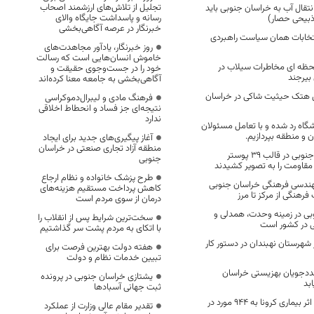
تجلیل از تلاش‌های ارزشمند اصحاب
نتقال آب به خراسان جنوبی باید
رسانه و پاسداشت جایگاه والای
ذبیحی حصار)
خبرنگار در عرصه آگاهی‌بخشی
تخابات همان سیاست راهبردی
روز خبرنگار، یادآور مجاهدت‌های
خاموش انسان‌هایی است که رسالت
لحظه ای مخاطرات سیلاب در
خود را در جست‌وجوی حقیقت و
بیرجند
آگاهی‌بخشی به جامعه معنا کرده‌اند
ل هتک حیثیت شاکی در خراسان
فرهنگ مادی و لیبرال‌دموکراسی
نتیجه‌ای جز فساد و انحطاط اخلاقی
ندارد
نشگاه رد شده و با تعامل مسئولان
و منطقه بپردازیم.
آغاز پیگیری‌های جدید برای ایجاد
منطقه آزاد تجاری صنعتی در خراسان
هنرمندان خراسان جنوبی در قالب ۳۹ پوستر
جنوبی
 مقاومت را به تصویر کشیدند
طرح پزشک خانواده و نظام ارجاع
مهندسی فرهنگی خراسان جنوبی
کاهش پرداخت مستقیم هزینه‌های
درمان از سوی مردم است
بی در زمینه وحدت، همدلی و
سخت‌ترین شرایط پس از انقلاب را
ی در کشور است
با اتکای به مردم پشت سر گذاشتیم
شهرستان نهبندان در دستور کار
هفته دولت بهترین فرصت برای
تبیین خدمات نظام و دولت
مددجویان بهزیستی خراسان
یشتازی خراسان جنوبی در پرونده
بد
ثبت جهانی آسبادها
تعداد فوتی های در اثر بیماری کرونا به 944 مورد در
تقدیر مقام عالی وزارت از عملکرد