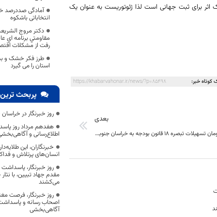
 اثر برای ثبت جهانی است لذا ژئوتوریست به عنوان یک
آمادگی صددرصد خرا
انتخاباتی باشکوه
دکتر مروج الشریعه
مقاومتي برنامه اي عا
رفت از مشكلات اقت
طرز فکر خشک و بس
استان را می گیرد
 کوتاه خبر:
https://khabarvahonar.ir/news/?p=85498
پربحث ترین 
روز خبرنگار در خراسان 
بعدی
هفدهم مرداد روز پاسد
۳۹۰ میلیارد تومان تسهیلات تبصره ۱۸ قانون بودجه به خراسان جنوبی ابلاغ شد
اطلاع‌رسانی و آگاهی‌بخش
خبرنگاران، این طلایه‌د
انسان‌های پرتلاش و فداک
روز خبرنگار، پاسداشت
مقدم جهاد تبیین، با نثار
می‌کشند
ت
روز خبرنگار، فرصت مغت
اصحاب رسانه و پاسداشت ج
د
آگاهی‌بخشی