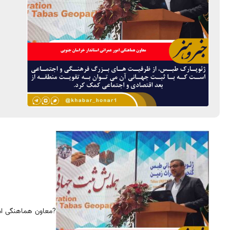
?معاون هماهنگی امو