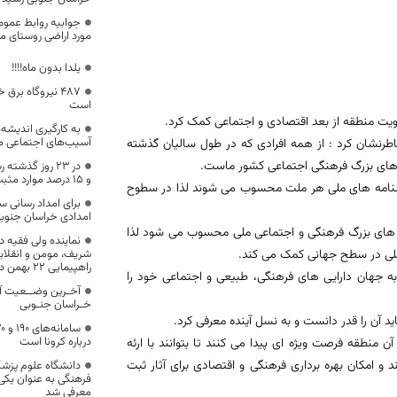
جوابیه روابط عموم
مورد اراضی روستای میر
یلدا بدون ماه!!!!
۴۸۷ نیروگاه بر
است
ویت منطقه از بعد اقتصادی و اجتماعی کمک کرد.
به کارگیری اندیشه
آسیب‌های اجتماعی مور
رنشان کرد : از همه افرادی که در طول سالیان گذشته
فیت های بزرگ فرهنگی اجتماعی کشور ماست.
در ۲۳ روز گذشت
و ۱۵ درصد موارد مثبت قطعی افزایش یافت
اسنامه های ملی هر ملت محسوب می شوند لذا در سطوح
برای امداد رسانی س
امدادی خراسان جنوبی ا
ت های بزرگ فرهنگی و اجتماعی ملی محسوب می شود لذا
نماینده ولی فقیه د
ملی در سطح جهانی کمک می کند.
شریف، مومن و انقلاب
راهپیمایی 22 بهمن دعوت کرد
 به جهان دارایی های فرهنگی، طبیعی و اجتماعی خود را
آخـرین وضــعیت آ
خـراسان جنـوبی
ید آن را قدر دانست و به نسل آینده معرفی کرد.
درباره کرونا است
آن منطقه فرصت ویژه ای پیدا می کنند تا بتوانند با ارئه
و امکان بهره برداری فرهنگی و اقتصادی برای آثار ثبت
دانشگاه علوم پزشک
فرهنگی به عنوان یکی 
معرفی شد