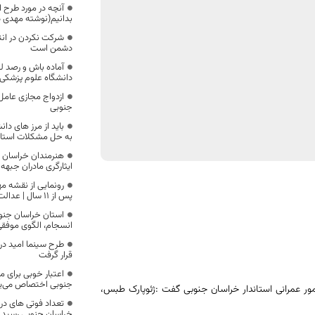
آنچه در مورد طرح ا
بدانیم(نوشته مهدی 
شرکت نکردن در ان
دشمن است
آماده باش و رصد 
دانشگاه علوم پزشکی 
ازدواج مجازی عام
جنوبی
باید از مرز های دا
به حل مشکلات استان 
ایثارگری مادران جبهه
رونمایی از نقشه 
پس از ۱۱ سال | عدالت فرهنگی از مرکز تا مرز
استان خراسان جنو
انسجام، الگوی موفق
طرح سینما امید در 
قرار گرفت
اعتبار خوبی برای 
جنوبی اختصاص می‌یا
ر عمرانی استاندار خراسان جنوبی گفت :ژئوپارک طبس،
خراسان جنوبی رسید