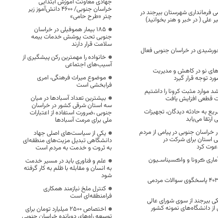
جهادی معاونت آموزش ابتدایی
خراسان جنوبی/ ۴۶۰۰ دانش‌آموز زیر
ی فرمانداری شهرستان بیرجند در
چتر «طرح حامی»
 علی ( در خبر و هنر بخوانید)
۱۸۵ بیمار هموفیلی در خراسان
جنوبی تحت پوشش خدمات بیمه
سلامت قرار دارند
ق خورشیدی در خراسان جنوبی فعال
خانواده را مهمترین رکن پیشگیری از
آسیب‌های اجتماعی
‌های نو در کاهش و مدیریت
موضوع میراث فرهنگی، امری
د توجه قرار گیرد
فرابخشی است
ه رشد موارد مثبت کرونا را داشتیم
بیشترین تعداد آسبادها در میان
سه استان شرقی کشور در خراسان
ریع به حادثه دیدگان، تجهیزات
جنوبی ،ضرورت استفاده از اعتبارات
رتقا می‌یابد
ملی برای مرمت آسبادها
ر خراسان جنوبی در پیامی از مردم
یکی از سیاست‌های اصلی جهاد
ی استان برای شرکت در
دانشگاهی تبدیل مزیت‌های منطقه‌ای
به ثروت و خدمت به مردم است
ماری ڪرونا و واڪسیناسـیون
علم و فناوری باید در مسیر خدمت
به انسان و مقابله با ظلم به کار گرفته
شود
سامانه‌های ۱۹۰ و ۴۰۳۰ پاسخگوی سوالات مردمی
کنترل ملخ نیازمند همکاری
فرامنطقه‌ای است
ی بیرجند از سوی شورای عالی
از دانشگاه‌های نمونه کشور
اختصاص 2500 میلیارد تومان برای
توسعه راه‌های دوبانده خراسان جنوبی