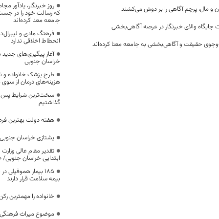
روز خبرنگار، یادآور 
ن و مال، پرچم آگاهی را بر دوش می‌کشند
که رسالت خود را در جس
جامعه معنا کرده‌اند
 جایگاه والای خبرنگار در عرصه آگاهی‌بخشی
فرهنگ مادی و لیبرال‌د
انحطاط اخلاقی ندارد
وجوی حقیقت و آگاهی‌بخشی به جامعه معنا کرده‌اند
آغاز پیگیری‌های جدید ب
خراسان جنوبی
طرح پزشک خانواده و 
هزینه‌های درمان از سوی
سخت‌ترین شرایط پس از 
گذاشتیم
هفته دولت بهترین فرص
یشتازی خراسان جنوبی د
تقدیر مقام عالی وزارت
ابتدایی خراسان جنوبی/ ۴۶۰۰ دانش‌آموز زیر چتر «طرح حامی»
۱۸۵ بیمار هموفیلی
بیمه سلامت قرار دارند
خانواده را مهمترین رک
موضوع میراث فرهنگی،