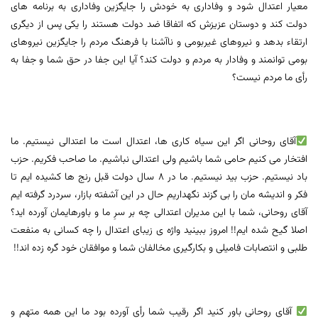
معیار اعتدال شود و وفاداری به خودش را جایگزین وفاداری به برنامه های
دولت کند و دوستان عزیزش که اتفاقا ضد دولت هستند را یکی پس از دیگری
ارتقاء بدهد و نیروهای غیربومی و ناآشنا با فرهنگ مردم را جایگزین نیروهای
بومی توانمند و وفادار به مردم و دولت کند؟ آیا این جفا در حق شما و جفا به
رأی ما مردم نیست؟
آقای روحانی اگر این سیاه کاری ها، اعتدال است ما اعتدالی نیستیم. ما
افتخار می کنیم حامی شما باشیم ولی اعتدالی نباشیم. ما صاحب فکریم. حزب
باد نیستیم. حزب بید نیستیم. ما در 8 سال دولت قبل رنج ها کشیده ایم تا
فکر و اندیشه مان را بی گزند نگهداریم حال در این آشفته بازار، سردرد گرفته ایم
آقای روحانی، شما با این مدیران اعتدالی چه بر سرِ ما و باورهایمان آورده اید؟
اصلا گیح شده ایم!! امروز ببینید واژه ی زیبای اعتدال را چه کسانی به منفعت
طلبی و انتصابات فامیلی و بکارگیری مخالفان شما و موافقان خود گره زده اند!!
آقای روحانی باور کنید اگر رقیب شما رأی آورده بود ما این همه متهم و