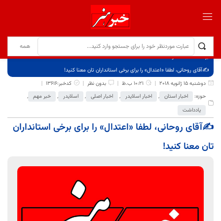
برگ نخست
نوشته‌ها
✍️آقای روحانی، لطفا «اعتدال» را برای برخی استانداران تان معنا کنید!
دوشنبه 15 ژانویه 2018
10:21 ب.ظ
بدون نظر
کدخبر:13616
حوزه:
اخبار استان
,
اخبار اسلایدر
,
اخبار اصلی
,
اسلایدر
,
خبر مهم
,
یادداشت
✍️آقای روحانی، لطفا «اعتدال» را برای برخی استانداران
تان معنا کنید!