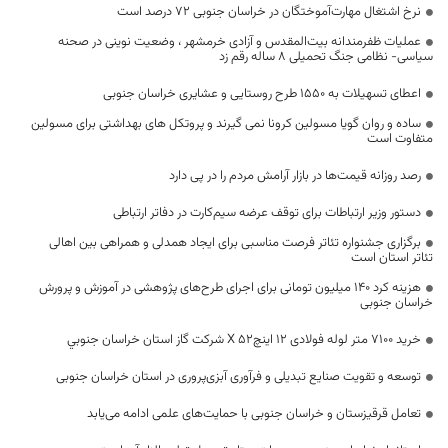
نرخ اشتغال مهارت‌آموختگان در خراسان جنوبی ۷۲ درصد است
عملیات ظفرمندانه بیت‌المقدس و آزادی خرمشهر ، وضعیت نوینی در صحنه
سیاسی- نظامی جنگ تحمیلی 8 ساله رقم زد
اعطای تسهیلات به ۱۵۵۰ طرح روستایی و عشایری خراسان جنوبی
ساده و روان گویا مسولین کرونا نمی گیرند و پروتکل های بهداشتی برای مسولین
متفاوت است
رصد روزانه قیمت‌ها در بازار آرامش مردم را در پی دارد
دستور وزیر ارتباطات برای توقف عرضه سیم‌کارت در دفاتر ارتباطی
برگزاری جشنواره تئاتر فرصت مناسبی برای ایجاد همدلی و همراهی بین اهالی
تئاتر استان است
هزینه کرد 140 میلیون تومانی برای اجرای طرح‌های پژوهشی در آموزش و پرورش
خراسان جنوبی
خرید 7100 متر لوله فولادی 12 اینچ52 X شركت گاز استان خراسان جنوبي
توسعه و تقویت صنایع تبدیلی و فرآوری آبزی‌پروری در استان خراسان جنوبی
تعامل قرقیزستان و خراسان جنوبی با حمایت‌های علمی ادامه می‌یابد