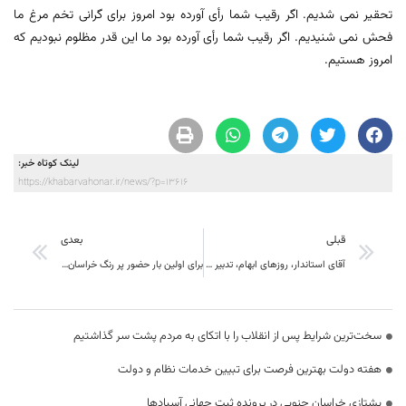
تحقیر نمی شدیم. اگر رقیب شما رأی آورده بود امروز برای گرانی تخم مرغ ما
فحش نمی شنیدیم. اگر رقیب شما رأی آورده بود ما این قدر مظلوم نبودیم که
امروز هستیم.
لینک کوتاه خبر:
https://khabarvahonar.ir/news/?p=13616
قبلی
بعدی
آقای استاندار، روزهای ابهام، تدبیر شما را می‌خواهد
برای اولین بار حضور پر رنگ خراسان جنوبی در تمام زمینه های تخصصی یازدهمین نمایشگاه بین المللی گردشگری و صنایع وابسته تهران و معرفی خراسان جنوبی تحت عنوان شرق باشکوه
سخت‌ترین شرایط پس از انقلاب را با اتکای به مردم پشت سر گذاشتیم
هفته دولت بهترین فرصت برای تبیین خدمات نظام و دولت
یشتازی خراسان جنوبی در پرونده ثبت جهانی آسبادها