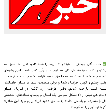
جناب آقای روحانی ما طرفدار شماییم. با همه ناخرسندی ها هنوز هم
پشتیبان شما و برنامه های تان هستیم. ما از رأیی که به شما دادیم پشیمان
نیستیم اما شدیدا منتقدیم. به ما حق بدهید ناراحت شویم. به ما حق بدهید
وقتی چشم و گوش اطرافیان شما و برخی منصوبان شما بر صدای حامیانتان
بسته است ناراحت شویم. وقتی اطرافیان آرام گرفته در کنارتان صدای
دادخواهی بیش از 20 تشکل سیاسی یک استان و رؤسای ستادهای انتخاباتی
تان را نشنیدند و پاسخی ندادند به ما حق دهید فریاد بزنیم و به قول شاعر:«
اگر با تو نگویم با که گویم؟»