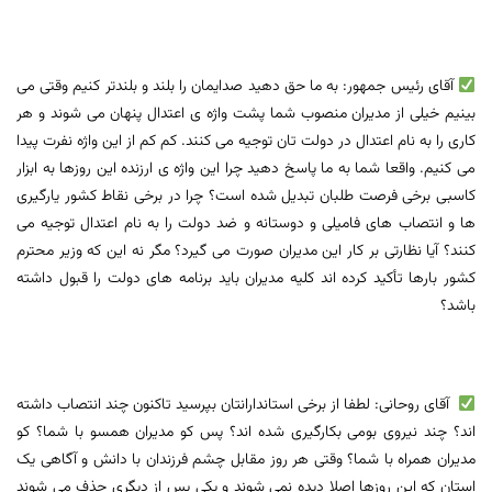
آقای رئیس جمهور: به ما حق دهید صدایمان را بلند و بلندتر کنیم وقتی می
بینیم خیلی از مدیران منصوب شما پشت واژه ی اعتدال پنهان می شوند و هر
کاری را به نام اعتدال در دولت تان توجیه می کنند. کم کم از این واژه نفرت پیدا
می کنیم. واقعا شما به ما پاسخ دهید چرا این واژه ی ارزنده این روزها به ابزار
کاسبی برخی فرصت طلبان تبدیل شده است؟ چرا در برخی نقاط کشور یارگیری
ها و انتصاب های فامیلی و دوستانه و ضد دولت را به نام اعتدال توجیه می
کنند؟ آیا نظارتی بر کار این مدیران صورت می گیرد؟ مگر نه این که وزیر محترم
کشور بارها تأکید کرده اند کلیه مدیران باید برنامه های دولت را قبول داشته
باشد؟
آقای روحانی: لطفا از برخی استاندارانتان بپرسید تاکنون چند انتصاب داشته
اند؟ چند نیروی بومی بکارگیری شده اند؟ پس کو مدیران همسو با شما؟ کو
مدیران همراه با شما؟ وقتی هر روز مقابل چشم فرزندان با دانش و آگاهی یک
استان که این روزها اصلا دیده نمی شوند و یکی پس از دیگری حذف می شوند