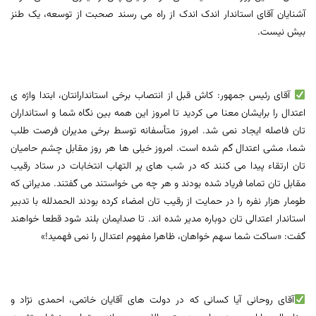
آشنایان آقای استاندار اندک اندک از راه می رسند صحبت از توسعه، یک طنز
بیش نیست.
آقای رئیس جمهور: کاش قبل از انتصاب برخی استاندارانتان، ابتدا واژه ی
اعتدال را برایشان معنا می کردید تا امروز این همه بین نگاه شما و استانداران
تان فاصله ایجاد نمی شد. امروز متأسفانه توسط برخی مدیران فرصت طلب
شما، مشی اعتدال گم شده است. امروز خیلی ها هر روز مقابل چشم حامیان
تان ارتقاء پیدا می کنند که در شب های پر التهاب انتخابات در ستاد رقیب
مقابل تان تماما فریاد شده بودند و هر چه می خواستند می گفتند. مدیرانی که
طومار هزار نفره را در حمایت از رقیب تان امضاء کرده بودند الحمدلله با تدبیر
استاندار اعتدالی تان دوباره مدیر شده اند. تا صدایمان بلند شود قطعا خواهند
گفت: «ساکت شما سهم خواهان، ظاهرا مفهوم اعتدال را نمی فهمید!»
آقای روحانی آیا کسانی که در دولت های آقایان خاتمی، احمدی نژاد و