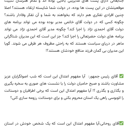
جنابعالی دارای پست های مدیریتی بالایی بوده اند و تمام هنرشان تثبیت
موقعیتشان در این پست ها بوده، در دولت شما شایسته ارتقاء هستند؟ اصلا
چنین افرادی تفکری هم دارند که بخواهند به شما و آن تفکر وفادار باشند؟
چگونه کسی که در دولت آقای خاتمی مدیر بوده بوده می تواند برنامه های
دولت آقای احمدی نژاد را اجرا کند؟ چگونه مدیر آقای احمدی نژاد می تواند
برنامه های دولت حضرتعالی را اجرا کند؟ جز این است که این مدیران شناگرانی
ماهر در دریای سیاست هستند که به راحتی مظروف هر ظرفی می شوند. گویا
این مدیران بی گمان فرزند منافع خودشان هستند؟!
آقای رئیس جمهور: آیا مفهوم اعتدال این است که شب اصولگرایان عزیز
مشاورت باشند و صبح حامیان دولت را با نشست های صوری به سخره بگیری
و بگذاری و بگذری ؟! آیا مفهوم اعتدال این است که برخی اطرافیان و دوستانت
را اتوبوسی راهی یک استان محروم بکنی و برای دوستانت رزومه سازی کنی؟
آقای روحانی:آیا مفهوم اعتدال این است که یک شخص خودش در استان