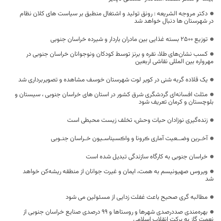
دکتر مروجه الشریعه : رونق تولید و اشتغال منطبق بر سیاست های کلان نظام
در شهرستان ها دنبال خواهد شد
توزیع 2500 بسته غذایی بین مادران باردار و شیرده خراسان جنوبی
کسب نشان‌های طلا، نقره و برنز توسط کودکان ونوجوانان خراسان جنوبی در
مهرواره بین المللی نقاشی اربعین
یک قلاده گربه شنی در کویر لوت شهرستان خوسف مشاهده و تصویربرداری شد
مثلث افسانه‌ای گردشگری شرق کشور در استان های خراسان جنوبی ، سیستان و
بلوچستان و کرمان تعریف شود
زنده‌گیری نوزادان حیات وحش، تخلف زیست محیطی است
آخـرین وضــعیت آماری ڪرونا و واڪسیناسـیون خـراسان جنـوبی
خراسان جنوبی به کارگاه سازندگی تبدیل شده است
ویروس صهیونیسم به همت، ایمان و غیرت جوانان از منطقه ریشه‌کن خواهد
شد
مطالبه گری صحیح باعث غفلت زدایی از مسئولین می شود
بهره‌مندی صددرصدی شهرها و روستاها و ۹۹ درصدی صنایع خراسان جنوبی از
نعمت گاز به برکت انقلاب اسلامی