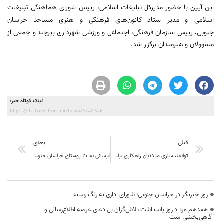
این آیین با حضور مدیرکل تبلیغات اسلامی، رییس شورای هماهنگی تبلیغات
اسلامی و مدیر ستاد کانون‌های فرهنگی و هنری مساجد خراسان
جنوبی، رییس سازمان فرهنگی، اجتماعی و ورزشی شهرداری بیرجند و جمعی از
مسوولان و هنرمندان برگزار شد.
لینک کوتاه خبر:
https://khabarvahonar.ir/news/?p=51702
قبلی
بعدی
توانمندسازی متکدیان راهکاری برای کاهش تکدی گری
آبرسانی به ۲۰ روستای خراسان جنوبی تا پایان امسال
روز خبرنگار در خراسان جنوبی؛ شورای اداری به رنگ رسانه
هفدهم مرداد روز پاسداشت تلاش‌گران بی‌ادعای عرصه اطلاع‌رسانی و
آگاهی‌بخشی است