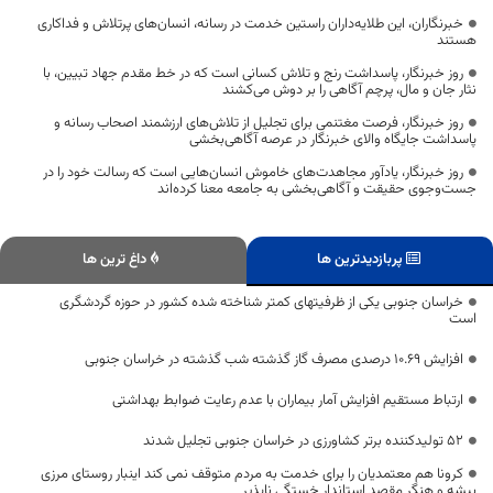
خبرنگاران، این طلایه‌داران راستین خدمت در رسانه، انسان‌های پرتلاش و فداکاری
هستند
روز خبرنگار، پاسداشت رنج و تلاش کسانی است که در خط مقدم جهاد تبیین، با
نثار جان و مال، پرچم آگاهی را بر دوش می‌کشند
روز خبرنگار، فرصت مغتنمی برای تجلیل از تلاش‌های ارزشمند اصحاب رسانه و
پاسداشت جایگاه والای خبرنگار در عرصه آگاهی‌بخشی
روز خبرنگار، یادآور مجاهدت‌های خاموش انسان‌هایی است که رسالت خود را در
جست‌وجوی حقیقت و آگاهی‌بخشی به جامعه معنا کرده‌اند
پربازدیدترین ها
داغ ترین ها
خراسان جنوبی یکی از ظرفیتهای کمتر شناخته شده کشور در حوزه گردشگری
است
افزایش ۱۰.۶۹ درصدی مصرف گاز گذشته شب گذشته در خراسان جنوبی
ارتباط مستقیم افزایش آمار بیماران با عدم رعایت ضوابط بهداشتی
۵۲ تولیدکننده برتر کشاورزی در خراسان جنوبی تجلیل شدند
کرونا هم معتمدیان را برای خدمت به مردم متوقف نمی کند اینبار روستای مرزی
بیشه و هنگر مقصد استاندار خستگی ناپذیر