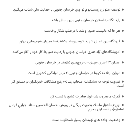
توسعه متوازن زیست‌بوم نوآوری خراسان جنوبی با حمایت ملی شتاب می‌گیرد
باید نگاه به استان خراسان جنوبی بین‌المللی باشد
هر جا که دلیست صیدِ او شد تا در طلبِ شکار برخاست
فرودگاه بین المللی شهید کاوه بیرجند یکشنبه‌ها میزبان هواپیمایی ایرتور
آموزشگاه‌های آزاد هنری خراسان جنوبی با رعایت ضوابط کار خود را آغاز می‌کنند
اهدای ۲۳ سری جهیزیه به زوج‌های نیازمند در خراسان جنوبی
میزان ابتلا به کرونا در خراسان جنوبی ۲ برابر میانگین کشوری است
ضرورت توجه به مشکلات اصحاب رسانه/ رفع مشکلات خبرنگاران در دستور کار
است
گمرک ماهیرود، رتبه اول صادرات کشور را کسب کرد
توزیع ٦٠هزار ماسك بصورت رايگان در پويش احسان الحسين ستاد اجرايي فرمان
امام(ره)در دهه اول محرم
وضعیت جاده های نهبندان بسیار نامطلوب است