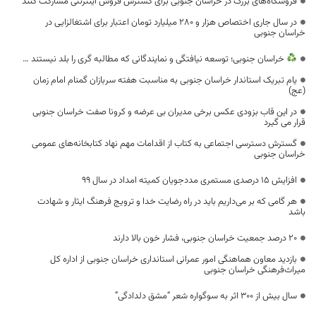
فروشگاه‌های بزرگ در خراسان جنوبی برای گسترش فروش اینترنتی مشارکت کنند
در سال جاری اختصاص هزار و ۲۸۰ میلیارد تومان اعتبار برای اشتغالزایی در
خراسان جنوبی
خراسان جنوبی؛ توسعه نیافتگی و نمایندگانی که مطالبه گری را بلد نیستند …
یام تبریک استاندار خراسان جنوبی به مناسبت هفته سربازان گمنام امام زمان
(عج)
در این قاب بزودی عکس برخی مدیران بی عرضه و کرونا صفت خراسان جنوبی
قرار می گیرد
گسترش دسترسی اجتماعی به کتاب از اقدامات مهم نهاد کتابخانه‌های عمومی
خراسان جنوبی
افزایش ۱۵ درصدی مستمری مددجویان کمیته امداد در سال ۹۹
هر گامی که بر می‌داریم باید در راه رضایت خدا و ترویج فرهنگ ایثار و شهادت
باشد
20 درصد جمعیت خراسان جنوبی، فشار خون بالا دارند
بازدید معاون هماهنگی امور عمرانی استانداری خراسان جنوبی از اداره کل
میراث‌فرهنگی خراسان جنوبی
سال بیش از 300 اثر به سوگواره شعر “مشق دلدادگی”