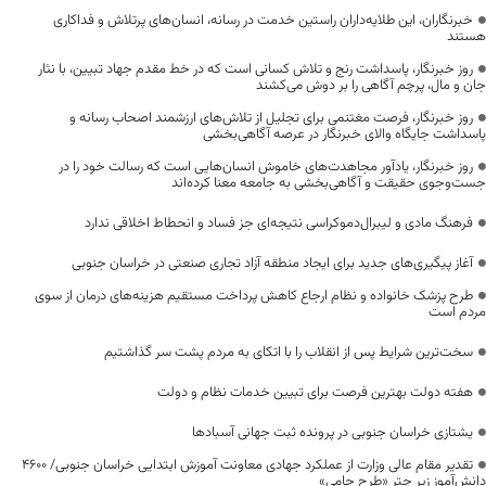
خبرنگاران، این طلایه‌داران راستین خدمت در رسانه، انسان‌های پرتلاش و فداکاری
هستند
روز خبرنگار، پاسداشت رنج و تلاش کسانی است که در خط مقدم جهاد تبیین، با نثار
جان و مال، پرچم آگاهی را بر دوش می‌کشند
روز خبرنگار، فرصت مغتنمی برای تجلیل از تلاش‌های ارزشمند اصحاب رسانه و
پاسداشت جایگاه والای خبرنگار در عرصه آگاهی‌بخشی
روز خبرنگار، یادآور مجاهدت‌های خاموش انسان‌هایی است که رسالت خود را در
جست‌وجوی حقیقت و آگاهی‌بخشی به جامعه معنا کرده‌اند
فرهنگ مادی و لیبرال‌دموکراسی نتیجه‌ای جز فساد و انحطاط اخلاقی ندارد
آغاز پیگیری‌های جدید برای ایجاد منطقه آزاد تجاری صنعتی در خراسان جنوبی
طرح پزشک خانواده و نظام ارجاع کاهش پرداخت مستقیم هزینه‌های درمان از سوی
مردم است
سخت‌ترین شرایط پس از انقلاب را با اتکای به مردم پشت سر گذاشتیم
هفته دولت بهترین فرصت برای تبیین خدمات نظام و دولت
یشتازی خراسان جنوبی در پرونده ثبت جهانی آسبادها
تقدیر مقام عالی وزارت از عملکرد جهادی معاونت آموزش ابتدایی خراسان جنوبی/ ۴۶۰۰
دانش‌آموز زیر چتر «طرح حامی»