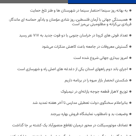
به بهانه روز سینما احتضار سینما در شهرستان ها و طنز تلخ حمایت
همبستگی جهانی با آرمان فلسطین، روز شادی مؤمنان و یادآور حماسه ‌ای ماندگار،
فریادی بی‌کرانه و مظلومیتی بی‌مرز است
تعداد فوتی های کرونا در خراسان جنوبی با دو فوت جدید به 717 نفر رسید
گسترش معروفات در جامعه باعث کاهش منکرات می‌شود
امروز بیداری جهانی شروع شده است
اجرای باند دوم راههای استان یکی از دغدغه های اصلی راه و شهرسازی است
شکستن انحصار بازار میوه را در برنامه داریم
توزیع ۷هزار قطعه جوجه یارانه‌ای در نیمبلوک
بنابراعلام سخنگوی دولت تعطیلی مدارس تا آخر هفته تمدید شد
وضیعت بد و نامطلوب نمایشگاه فروش بهاره بیرجند
تصادف موتورسیکلت در محور درمیان تقاطع منصورآباد یک کشته بر جا گذاشت