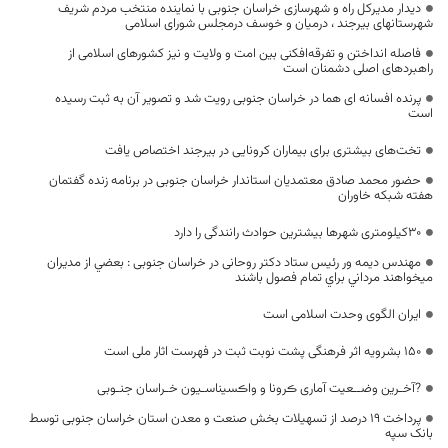
دیدار مدیرکل راه و شهرسازی خراسان جنوبی با نماینده منتخب مردم شریف
شهرستانهای بیرجند ، درمیان و خوسف درمجلس شورای اسلامی
فاصله انداختن و تفرقه‌افکنی بین امت و ولایت و نیز کشورهای اسلامی از
راهبردهای اصلی دشمنان است
پرنده افسانه ای هما در خراسان جنوبی رویت شد و تصویر آن به ثبت رسیده
است
تخت‌های بیشتری برای بیماران کرونایی در بیرجند اختصاص یافت
حضور محمد صادق معتمدیان استاندار خراسان جنوبی در برنامه زنده گفتمان
هفته شبکه خاوران
30کیلومتری شهرها بیشترین حوادث رانندگی را دارد
مهندس دیمه ور رئيس ستاد دکتر روحانی در خراسان جنوبی : بعضي از مديران
ميخواهند مرداني براي تمام فصول باشند
ایران الگوی وحدت اسلامی است
۱۵۰ بشرویه اثر فرهنگی پشت نوبت ثبت در فهرست اثار ملی است
?آخـرین وضــعیت آماری ڪرونا و واڪسیناسـیون خـراسان جنـوبی
پرداخت 19 درصد از تسهیلات بخش صنعت و معدن استان خراسان جنوبی توسط
بانک سپه