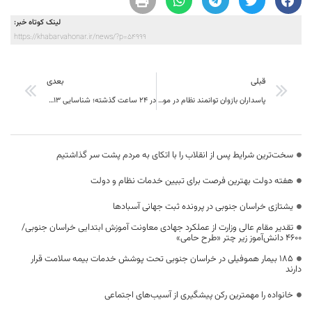
لینک کوتاه خبر:
https://khabarvahonar.ir/news/?p=54999
قبلی
بعدی
پاسداران بازوان توانمند نظام در مواجهه با تهدیدات هستند
در 24 ساعت گذشته؛ شناسایی 13 بیمار جدید کرونا در خراسان جنوبی
سخت‌ترین شرایط پس از انقلاب را با اتکای به مردم پشت سر گذاشتیم
هفته دولت بهترین فرصت برای تبیین خدمات نظام و دولت
یشتازی خراسان جنوبی در پرونده ثبت جهانی آسبادها
تقدیر مقام عالی وزارت از عملکرد جهادی معاونت آموزش ابتدایی خراسان جنوبی/
۴۶۰۰ دانش‌آموز زیر چتر «طرح حامی»
۱۸۵ بیمار هموفیلی در خراسان جنوبی تحت پوشش خدمات بیمه سلامت قرار
دارند
خانواده را مهمترین رکن پیشگیری از آسیب‌های اجتماعی