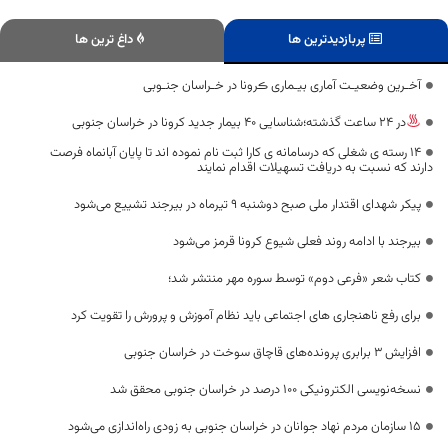
پربازدیدترین ها
داغ ترین ها
آخـرین وضعیـت آماری بیـماری ڪرونا در خـراسان جنـوبی
در 24 ساعت گذشته؛شناسایی 40 بیمار جدید کرونا در خراسان جنوبی
۱۴ رسته ی شغلی که درسامانه ی کارا ثبت نام نموده اند تا پایان آبانماه فرصت
دارند که نسبت به دریافت تسهیلات اقدام نمایند
پیکر شهدای اقتدار ملی صبح دوشنبه ۹ تیرماه در بیرجند تشییع می‌شود
بیرجند با ادامه روند فعلی شیوع کرونا قرمز می‌شود
کتاب شعر «فرعی دوم» توسط سوره مهر منتشر شد؛
برای رفع ناهنجاری های اجتماعی باید نظام آموزش و پرورش را تقویت کرد
افزایش ۳ برابری پرونده‌های قاچاق سوخت در خراسان جنوبی
نسخه‌نویسی الکترونیکی ۱۰۰ درصد در خراسان جنوبی محقق شد
۱۵ سازمان مردم نهاد جوانان در خراسان جنوبی به زودی راه‌اندازی می‌شود