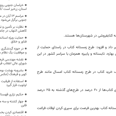
خراسان جنوبی روی 
استان، زرخیز است /ک
مراسم ۱۳ آ
جنوبی برگزار می‌شود
نظارت بر تأمین و ت
کاهش التهاب در جام
حمایت ویژه استاند
فناور و خلاق
انه کتاب ۹۹ از امروز (نهم اسفند) خبر داد و افزود: طرح زمستانه کتاب در راستای حمایت از
در حوزه گردشگری 
و موفقیت یک نظام 
اره، تابستانه و پاییزه همزمان با سراسر کشور در این
نقشه مهندسی فرهن
شورای عالی انقلاب ف
بشرویه بهشت بوم گ
اسفند اجرا می‌شود گفت: سقف خرید کتاب در طرح زمستانه کتاب امسال مانند طرح
کویر و فرهنگ (عکس
استفاده از ظرفیت 
اولویت قرار گیرد
مدیرکل فرهنگ و ارشاد اسلامی خراسان جنوبی بیان کرد: میزان یارانه خرید برای کتاب‌ها از ۲۰ درصد در طرح‌های گذشته به ۲۵ درصد
حکیم نزاری قهستان
چهار کشته و سه م
قاین
 زمستانه کتاب بهترین فرصت برای سپری کردن اوقات فراغت
اقتصادی کردن بخش