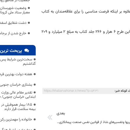
جمعیت در مناطق روس
وضعیت شهرستان ه
لاوه بر اینکه فرصت مناسبی را برای علاقه‌مندان به کتاب
معیار ستاد ملی کرونا؛
دشت شقایق اسفدن،
وی به استقبال بالای کتابفروشان و مردم از طرح پاییزه ۹۹ اشاره کرد و گفت: در این طرح ۶ هزار و ۲۶۶ جلد کتاب به مبلغ ۲ میلیارد و ۲۰۹
خارج شدن از برجام
پربحث ترین 
سخت‌ترین شرایط پس از 
گذاشتیم
هفته دولت بهترین فرص
یشتازی خراسان جنوبی د
 کوتاه خبر:
https://khabarvahonar.ir/news/?p=54131
تقدیر مقام عالی وزارت
ابتدایی خراسان جنوبی/ ۴۶۰۰ دانش‌آموز زیر چتر «طرح حامی»
۱۸۵ بیمار هموفیلی
بیمه سلامت قرار دارند
بعدی
خانواده را مهمترین رک
برخی تنگ نظریها وتفسیرهای شاذ از قوانین نفس صنعت پیمانکاری خراسان جنوبی را به شماره انداخته است