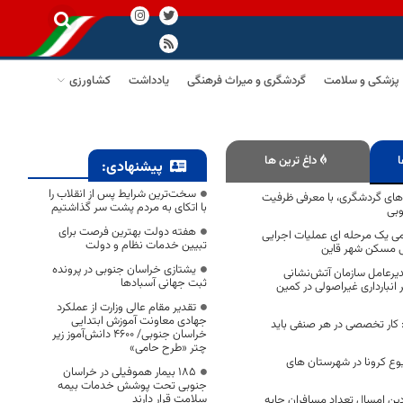
پزشکی و سلامت
گردشگری و میراث فرهنگی
یادداشت
کشاورزی
ا
داغ ترین ها
پیشنهادی:
سخت‌ترین شرایط پس از انقلاب را
ی گردشگری، با معرفی ظرفیت
با اتکای به مردم پشت سر گذاشتیم
وبی
هفته دولت بهترین فرصت برای
ی یک مرحله ای عملیات اجرایی
تبیین خدمات نظام و دولت
ی مسکن شهر قاین
یشتازی خراسان جنوبی در پرونده
عامل سازمان آتش‌نشانی
ثبت جهانی آسبادها
انبارداری غیراصولی در کمین
تقدیر مقام عالی وزارت از عملکرد
جهادی معاونت آموزش ابتدایی
 کار تخصصی در هر صنفی باید
خراسان جنوبی/ ۴۶۰۰ دانش‌آموز زیر
چتر «طرح حامی»
یوع کرونا در شهرستان های
۱۸۵ بیمار هموفیلی در خراسان
جنوبی تحت پوشش خدمات بیمه
سلامت قرار دارند
ن امسال تعداد مسافران جابه