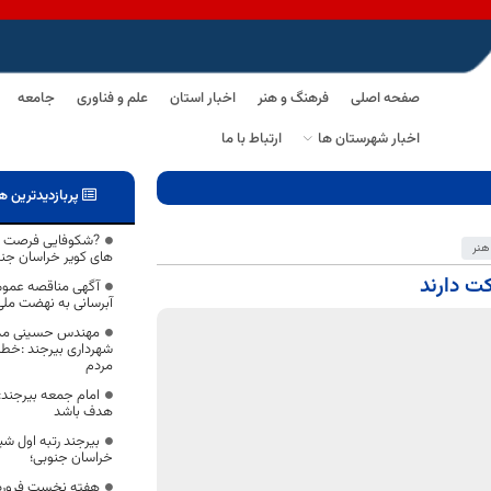
صفحه اصلی
فرهنگ و هنر
اخبار استان
علم و فناوری
جامعه
اخبار شهرستان ها
ارتباط با ما
پربازدیدترین ه
?شکوفایی فرصت ها
هنر
های کویر خراسان جن
آگهی مناقصه عموم
آبرسانی به نهضت مل
مهندس حسینی مدیر
شهرداری بیرجند :خطر 
مردم
امام جمعه بیرجند:
هدف باشد
بیرجند رتبه اول ش
خراسان جنوبی؛
هفته نخست فروردی