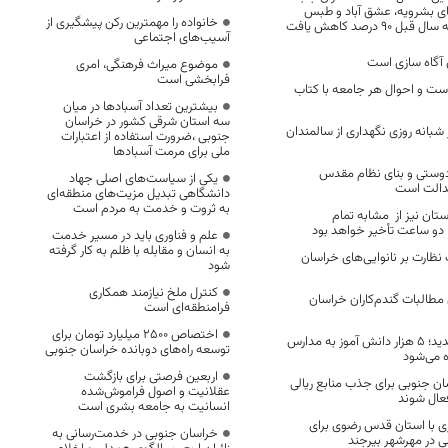
ای بشرویه، عشق آباد و طبس
خانواده را مهمترین رکن پیشگیری از
 درصد کاهش یافت
آسیب‌های اجتماعی
 آگاه سازی است
موضوع میراث فرهنگی، امری
فرابخشی است
ت و احوال هر جامعه با کتاب
بیشترین تعداد آسبادها در میان
سه استان شرقی کشور در خراسان
بانه روزی نگهداری از سالمندان
جنوبی ،ضرورت استفاده از اعتبارات
ملی برای مرمت آسبادها
دوستی و بنای نظام مقدس
یکی از سیاست‌های اصلی جهاد
دالت است
دانشگاهی تبدیل مزیت‌های منطقه‌ای
به ثروت و خدمت به مردم است
تان نیز از مشابه تمام
ا دو ساعت تأخیر خواهد بود
علم و فناوری باید در مسیر خدمت
به انسان و مقابله با ظلم به کار گرفته
نظارت بر نانوایی‌های خراسان
شود
کنترل ملخ نیازمند همکاری
 درصدی مطالبات گندم‌کاران خراسان
فرامنطقه‌ای است
اختصاص 2500 میلیارد تومان برای
در سال تحصیلی جدید؛ ۵ هزار دانش آموز به مدارس
توسعه راه‌های دوبانده خراسان جنوبی
 می‌شود
اربعین فرصتی برای بازگشت
ان جنوبی برای جذب منابع ریالی
عقلانیت و اصول فراموش‌شده
عال شوند
انسانیت به جامعه بشری است
ی با استان قدس رضوی برای
خراسان جنوبی در خدمت‌رسانی به
در مهرشهر بیرجند