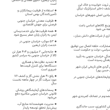
زائران اربعین، الگوی همدلی و اخلاص
است
ثروت خوابیده و خاک این
شف ذخایر استراتژیک نیکل
استفاده از ظرفیت پیمانکاران و
تأمین‌کنندگان بومی استان
بان در میادین اصلی شهرهای خراسان
ظرفیت معدنی خراسان جنوبی
فرصتی برای جهش اقتصادی
وزیع کالاهای اساسی باعث
عه می شود
همه ظرفیت‌ها برای خدمت‌رسانی
ایمن به زائران پایان صفر بسیج شود
اری از شرکت‌های دانش بنیان ،
53 موکب خراسان جنوبی در
خدمت زائران اربعین
مشارکت، حلقه اتصال بین توفیق
سیاسی، دولت و حکومت است
جابه‌جایی 2 میلیون و 404 هزار تن
کالا از خراسان جنوبی به سراسر کشور
گی خراسان جنوبی به تأیید
رهنگی رسیده است
تشدید نظارت‌ها و همکاری
دستگاه‌ها برای کنترل قیمت‌ها
ردی های تاریخی ایران شهر
ضروری است
 حسن پور)
رفع 40 هزار نشتی گاز و کشف 76
چاپخانه‌های خراسان جنوبی در
مورد سرقت گاز در چهار ماهه نخست
سال
ی
پسماندهای آزمایشگاهی پزشکی
قانونی خراسان جنوبی مکانیزه دفع
صدوم در تصادف کمربندی شهر
می‌شود
مدیریت هوشمندانه منابع آب،
 کشاورزی، سبب ماندگاری
پیش‌نیاز تحقق توسعه پایدار