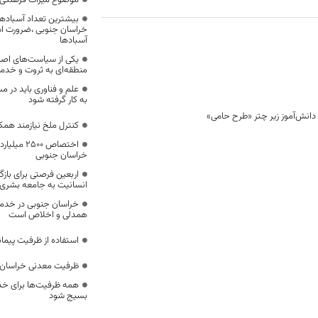
موضوع میراث فرهنگی،
بیشترین تعداد آسبادها
خراسان جنوبی ،ضرورت است
آسبادها
یکی از سیاست‌های اصل
منطقه‌ای به ثروت و خد
علم و فناوری باید در م
به کار گرفته شود
کنترل ملخ نیازمند همک
اختصاص 500
خراسان جنوبی
اربعین فرصتی برای با
انسانیت به جامعه بشری
خراسان جنوبی در خدمت‌
همدلی و اخلاص است
استفاده از ظرفیت پیمان
ظرفیت معدنی خراسان 
همه ظرفیت‌ها برای خدم
بسیج شود