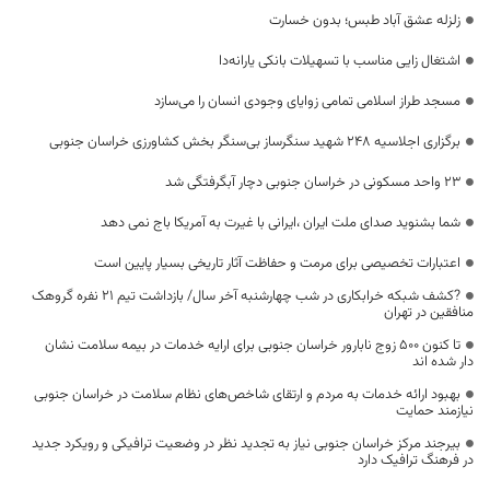
زلزله عشق آباد طبس؛ بدون خسارت
اشتغال زایی مناسب با تسهیلات بانکی یارانه‌دا
مسجد طراز اسلامی تمامی زوایای وجودی انسان را می‌سازد
برگزاری اجلاسیه ۲۴۸ شهید سنگرساز بی‌سنگر بخش کشاورزی خراسان جنوبی
۲۳ واحد مسکونی در خراسان جنوبی دچار آبگرفتگی شد
شما بشنوید صدای ملت ایران ،ایرانی با غیرت به آمریکا باج نمی دهد
اعتبارات تخصیصی برای مرمت و حفاظت آثار تاریخی بسیار پایین است
?کشف شبکه خرابکاری در شب چهارشنبه آخر سال‌/ بازداشت تیم ۲۱ نفره گروهک
منافقین در تهران
تا کنون ۵۰۰ زوج نابارور خراسان جنوبی برای ارایه خدمات در بیمه سلامت نشان
دار شده اند
بهبود ارائه خدمات به مردم و ارتقای شاخص‌های نظام سلامت در خراسان جنوبی
نیازمند حمایت
بیرجند مرکز خراسان جنوبی نیاز به تجدید نظر در وضعیت ترافیکی و رویکرد جدید
در فرهنگ ترافیک دارد