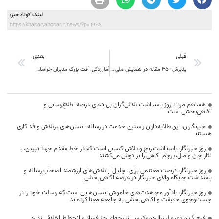
لینک کوتاه خبر:
https://khabarvahonar.ir/news/?p=14165
قبلی
بعدی
پذیرش 350 مقاله در همایش ملی پژوهش های زبان و ادبیات فارسی
آمارزدگی، آفت بزرگ مدیران خراسان جنوبی
هفدهم مرداد روز پاسداشت تلاش‌گران بی‌ادعای عرصه اطلاع‌رسانی و
آگاهی‌بخشی است
خبرنگاران، این طلایه‌داران راستین خدمت در رسانه، انسان‌های پرتلاش و فداکاری
هستند
روز خبرنگار، پاسداشت رنج و تلاش کسانی است که در خط مقدم جهاد تبیین، با
نثار جان و مال، پرچم آگاهی را بر دوش می‌کشند
روز خبرنگار، فرصت مغتنمی برای تجلیل از تلاش‌های ارزشمند اصحاب رسانه و
پاسداشت جایگاه والای خبرنگار در عرصه آگاهی‌بخشی
روز خبرنگار، یادآور مجاهدت‌های خاموش انسان‌هایی است که رسالت خود را در
جست‌وجوی حقیقت و آگاهی‌بخشی به جامعه معنا کرده‌اند
فرهنگ مادی و لیبرال‌دموکراسی نتیجه‌ای جز فساد و انحطاط اخلاقی ندارد