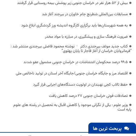
بیش از ۵۲ هزار نفر در خراسان جنوبی زیر پوشش بیمه روستایی قرار گرفتند
مسابقات بین‌المللی شطرنج جام خاوران در بیرجند آغاز شد
به همه شهرستان‌ها باید برگزاری کارگروه اندیشه ورز گردشگری ابلاغ شود
ضرورت فرهنگ سازی و پیشگیری، در مبارزه با مواد مخدر
کتاب جدید مولف بیرجندی دکتر
نوشته محمود فاضلی بیرجندی منتشر شد :
“فرمانروایان خراسان از آغاز قاجار تا پایان پهلوی”
۹۹.۵ درصد محکومان اغتشاشات در خراسان جنوبی مشمول عفو شدند
اقتصاد مرز و جایگاه خراسان جنوبی/جایگاه آخر استان در تولید ناخالص ملی
حفظ تالاب کجی نهبندان در اولویت دستگاه‌های اجرایی قرار گیرد
تصادفات فوتی خراسان جنوبی ۲۷ درصد کاهش یافت
وزیر علوم : یکی از نگرانی موجود را کاهش اقبال به تحصیل در رشته های علوم
پایه است
پربحث ترین ها