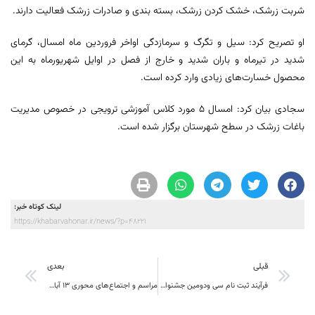
شربت زرشک، خشک کردن زرشک، بسته بندی و صادرات زرشک فعالیت دارند.
او تصریح کرد: سیل و تگرگ و سرمازدگی اواخر فروردین ماه امسال، گرمای
شدید در تیرماه و باران شدید و خارج از فصل در اوایل شهریورماه به این
محصول خسارت‌های زیادی وارد کرده است.
سجادی بیان کرد: امسال ۵ مورد کلاس آموزشی ترویجی در خصوص مدیریت
باغات زرشک در سطح شهرستان برگزار شده است.
لینک کوتاه خبر:
https://khabarvahonar.ir/news/?p=48221
قبلی
بعدی
فرآیند ثبت نام سی ودومین جشنواره ملی امتنان از کارگران ؛ گروه های کار و واحد نمونه(سال 99)
مراسم و اجتماع‌های محوری ۱۳ آبان در خراسان جنوبی لغو شد