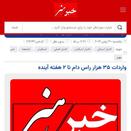
برگ نخست
نوشته‌ها
واردات 35 هزار راس دام تا 2 هفته آینده
یکشنبه 30 ژوئن 2019
2:21 ب.ظ
بدون نظر
کدخبر:27242
حوزه:
اخبار استان
,
اخبار اسلایدر
,
اخبار اصلی
,
اسلایدر
,
جامعه
,
خبر
مهم
واردات 35 هزار راس دام تا 2 هفته آینده