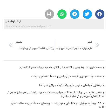
لینک کوتاه خبر:
https://khabarvahonar.ir/news/?p=27242
قبلی
بعدی
طرح تولید منیزیم کلسینه شروع سرمایه گذاری خارجی در نهبندان
بزرگترین اقامتگاه بوم گردی خراسان جنوبی تا پایان سال افتتاح می‌شود
سخت‌ترین شرایط پس از انقلاب را با اتکای به مردم پشت سر گذاشتیم
هفته دولت بهترین فرصت برای تبیین خدمات نظام و دولت
یشتازی خراسان جنوبی در پرونده ثبت جهانی آسبادها
تقدیر مقام عالی وزارت از عملکرد جهادی معاونت آموزش ابتدایی خراسان جنوبی/
۴۶۰۰ دانش‌آموز زیر چتر «طرح حامی»
۱۸۵ بیمار هموفیلی در خراسان جنوبی تحت پوشش خدمات بیمه سلامت قرار
دارند