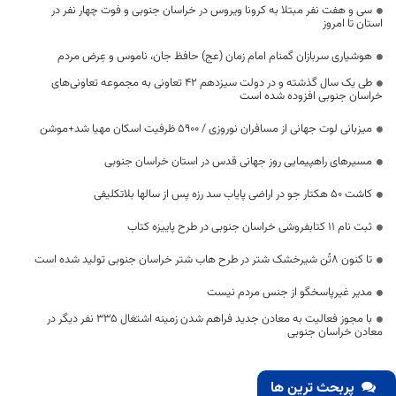
سی و هفت نفر مبتلا به کرونا ویروس در خراسان جنوبی و فوت چهار نفر در
استان تا امروز
هوشیاری سربازان گمنام امام زمان (عج) حافظ جان، ناموس و عِرض مردم
طی یک سال گذشته و در دولت سیزدهم ۴۲ تعاونی به مجموعه تعاونی‌های
خراسان جنوبی افزوده شده است
میزبانی لوت جهانی از مسافران نوروزی / ۵۹۰۰ ظرفیت اسکان مهیا شد+موشن
مسیرهای راهپیمایی روز جهانی قدس در استان خراسان جنوبی
کاشت 50 هکتار جو در اراضی پایاب سد رزه پس از سالها بلاتکلیفی
ثبت نام 11 کتابفروشی خراسان جنوبی در طرح پاییزه کتاب
تا کنون ۸تُن شیرخشک شتر در طرح هاب شتر خراسان جنوبی تولید شده است
مدیر غیرپاسخگو از جنس مردم نیست
با مجوز فعالیت به معادن جدید فراهم شدن زمینه اشتغال ۳۳۵ نفر دیگر در
معادن خراسان جنوبی
پربحث ترین ها