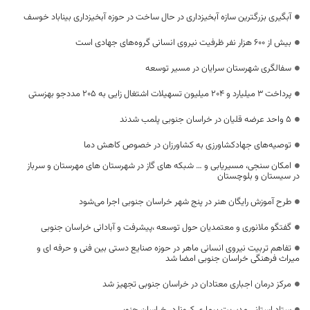
آبگیری بزرگترین سازه آبخیزداری در حال ساخت در حوزه آبخیزداری بیناباد خوسف
بیش از ۶۰۰ هزار نفر ظرفیت نیروی انسانی گروه‌های جهادی است
سفالگری شهرستان سرایان در مسیر توسعه
پرداخت 3 میلیارد و 204 میلیون تسهیلات اشتغال زایی به 205 مددجو بهزستی
۵ واحد عرضه قلیان در خراسان جنوبی پلمب شدند
توصیه‌های جهادکشاورزی به کشاورزان در خصوص کاهش دما
امکان سنجی، مسیریابی و … شبکه های گاز در شهرستان های مهرستان و سرباز
در سیستان و بلوچستان
طرح آموزش رایگان هنر در پنج شهر خراسان جنوبی اجرا می‌شود
گفتگو ملانوری و معتمدیان حول توسعه ،پیشرفت و آبادانی خراسان جنوبی
تفاهم تربیت نیروی انسانی ماهر در حوزه صنایع دستی بین فنی و حرفه ای و
میراث فرهنگی خراسان جنوبی امضا شد
مرکز درمان اجباری معتادان در خراسان جنوبی تجهیز شد
ستاد استانی مدیریت بیماری کرونا در خراسان جنوبی