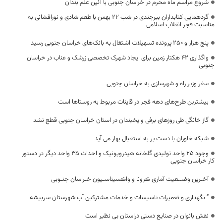
شروع مراسم ماه محرم در خراسان جنوبی با آئین علم بندان
گردهمایی کتابداران بیرجندی در شب ۲۲ بهمن با طعم شادی و نورافشانی به
مناسبت فجر انقلاب اسلامی
پنج هزار و ۲۵۰ پرونده تسهیلات اشتغال به بانک‌های خراسان جنوبی رسید
واگذاری 42 هکتار زمین برای ایجاد شهرک تخصصی زرشک و عناب در خراسان
جنوبی
سفر وزیر راه و شهرسازی به خراسان جنوبی
بیشترین طرح‌های دهه فجر در قاینات مربوط به روستاها است
گاز خانگی طی روزهای برفی و یخبندان در استان خراسان جنوبی قطع نشد
شبکه خاوران با دست پر به استقبال بهار می آید
وجود ۲۵ واحد تولیدی گلخانه هیدروپونیک و احداث ۳۵ واحد دیگر در دستور
کار خراسان جنوبی
آخـرین وضــعیت آماری ڪرونا و واڪسیناسـیون خـراسان جنـوبی
” نگهداری و تعمیرات تاسیسات و خدمات مشترکین آب شهرستان سربیشه
نقش بانوان در صنایع دستی دراستان بی نظیر است