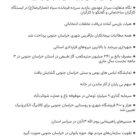
نگاه متفاوت سردار مهدوی ،بازدید سرزده فرمانده سپاه انصارالرضا(ع) در ایستگاه
کارگران ساختمانی و گفتگو با کارگران
هیات بازرسی آماده دریافت تخلفات انتخاباتی
همه مطالبات پیمانکاران بازآفرینی شهری خراسان جنوبی پرداخت شد
شهرداری بیرجند با بالاترین نیروهای قراردادی استانی
مصرف بالغ بر 341 ميليون مترمکعب گاز طبیعی در استان خراسان جنوبی در 3
ماهه نخست سال جاری
نمایشگاه لباس های بومی و سنتی خراسان جنوبی گشایش یافت
سهم بی پایان از آثار ماندن در خانه
سرمایه گذاری ۹ میلیارد تومانی در موقوفه باغ و عمارت شوکت‌آباد
هزار و ۴۰۰ فروشگاه شهری و روستایی خراسان جنوبی برای کالابرگ الکترونیک
تعیین شد
مسیرهای راهپیمایی یوم الله 13آبان در سراسر استان
تقویت سازمان‌های مردم نهاد حوزه بانوان در خراسان جنوبی صورت گیرد