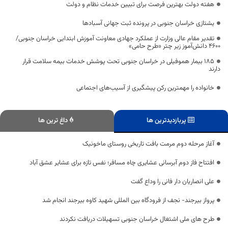
هفته دولت بهترین فرصت برای تبیین خدمات نظام و دولت
یشتازی خراسان جنوبی در پرونده ثبت جهانی آسبادها
تقدیر مقام عالی وزارت از عملکرد جهادی معاونت آموزش ابتدایی خراسان جنوبی/
۴۶۰۰ دانش‌آموز زیر چتر «طرح حامی»
۱۸۵ بیمار هموفیلی در خراسان جنوبی تحت پوشش خدمات بیمه سلامت قرار
دارند
خانواده را مهمترین رکن پیشگیری از آسیب‌های اجتماعی
پربازدیدترین ها
داغ ترین ها
آغاز مرحله دوم مرمت بافت تاریخی روستای ماخونیک
افتتاح فاز دوم آبرسانی عشایری چاه مسافر؛ نفس تازه برای عشایر عشق آباد
علی انصاریان دار فانی را وداع گفت
پرواز بیرجند- نجف از فرودگاه بین المللی شهید کاوه بیرجند انجام شد
طرح های ملی اشتغال خراسان جنوبی تسهیلات دریافت نکردند