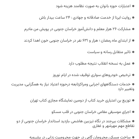
اعتبارات حوزه بانوان به صورت نظامند هزینه شود
روایت ایرنا از خدمت صادقانه و جهادی : 24 ساعت بیدار باش
مشارکت ۲۶ هزار معلم و دانش‌آموز خراسان جنوبی در پویش من مادرم
از ابتدای ماه رمضان ؛ هزار و ۶۳۱ نفر در خراسان جنوبی خون اهدا کردند
تاثیر متقابل رسانه و سیاست
عمل به نسخه انقلاب نتیجه مطلوب دارد
ترخیص خودروهای سواری توقیف شده در ایام نوروز
خدمات دستگاههای اجرایی ومراکزتابعه درحوزه اعتیاد نیاز به همگرایی، مدیریت
وتغییر دارد
توزیع بن اعتباری خرید کتاب از دومین نمایشگاه مجازی کتاب تهران
اجرای موسیقی مقامی خراسان جنوبی در قلب مسکو
مشکلات بیرجند در نگاه تیزبین هاشمی ،بازدید استاندار خراسان جنوبی از دو
تقاطع مهم مهرشهر و غفاری
ساخت مسکن محرومان گامی در جهت محرومیت زدایی در بشرویه