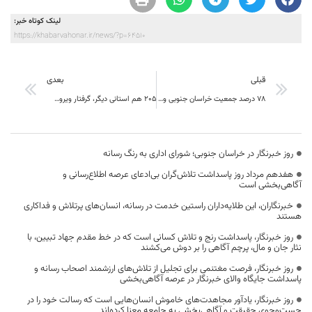
لینک کوتاه خبر:
https://khabarvahonar.ir/news/?p=64510
قبلی
بعدی
۷۸ درصد جمعیت خراسان جنوبی واکسن کرونا را دریافت کردند
۲۰۵ هم استانی دیگر، گرفتار ویروس منحوس کرونا
روز خبرنگار در خراسان جنوبی؛ شورای اداری به رنگ رسانه
هفدهم مرداد روز پاسداشت تلاش‌گران بی‌ادعای عرصه اطلاع‌رسانی و
آگاهی‌بخشی است
خبرنگاران، این طلایه‌داران راستین خدمت در رسانه، انسان‌های پرتلاش و فداکاری
هستند
روز خبرنگار، پاسداشت رنج و تلاش کسانی است که در خط مقدم جهاد تبیین، با
نثار جان و مال، پرچم آگاهی را بر دوش می‌کشند
روز خبرنگار، فرصت مغتنمی برای تجلیل از تلاش‌های ارزشمند اصحاب رسانه و
پاسداشت جایگاه والای خبرنگار در عرصه آگاهی‌بخشی
روز خبرنگار، یادآور مجاهدت‌های خاموش انسان‌هایی است که رسالت خود را در
جست‌وجوی حقیقت و آگاهی‌بخشی به جامعه معنا کرده‌اند