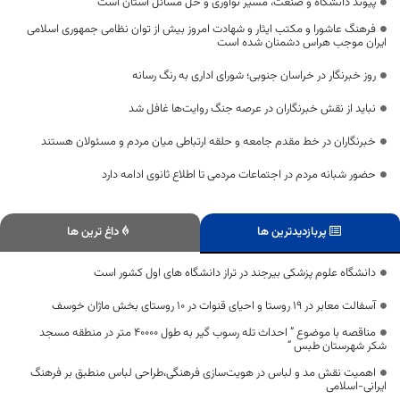
پیوند دانشگاه و صنعت، مسیر نوآوری و حل مسائل استان است
فرهنگ عاشورا و مکتب ایثار و شهادت امروز بیش از توان نظامی جمهوری اسلامی
ایران موجب هراس دشمنان شده است
روز خبرنگار در خراسان جنوبی؛ شورای اداری به رنگ رسانه
نباید از نقش خبرنگاران در عرصه جنگ روایت‌ها غافل شد
خبرنگاران در خط مقدم جامعه و حلقه ارتباطی میان مردم و مسئولان هستند
حضور شبانه مردم در اجتماعات مردمی تا اطلاع ثانوی ادامه دارد
پربازدیدترین ها
داغ ترین ها
دانشگاه علوم پزشکی بیرجند در تراز دانشگاه های اول کشور است
آسفالت معابر در 19 روستا و احیای قنوات در 10 روستای بخش ماژان خوسف
مناقصه با موضوع ” احداث تله رسوب گیر به طول 40000 متر در منطقه مسجد
شکر شهرستان طبس “
اهمیت نقش مد و لباس در هویت‌سازی فرهنگی،طراحی لباس‌ منطبق بر فرهنگ
ایرانی-اسلامی