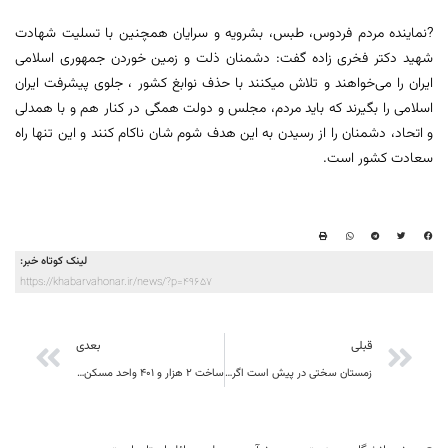
?نماینده مردم فردوس، طبس، بشرویه و سرایان همچنین با تسلیت شهادت
شهید دکتر فخری زاده گفت: دشمنان ذلت و زمین خوردن جمهوری اسلامی
ایران را می‌خواهند و تلاش میکنند با حذف نوابغ کشور ، جلوی پیشرفت ایران
اسلامی را بگیرند که باید مردم، مجلس و دولت همگی در کنار هم و با همدلی
و اتحاد، دشمنان را از رسیدن به این هدف شوم شان ناکام کنند و این تنها راه
سعادت کشور است.
لینک کوتاه خبر:
https://khabarvahonar.ir/news/?p=49657
قبلی
بعدی
زمستان سختی در پیش است اگر کرونا را عادی بگیریم
ساخت ۲ هزار و ۴۰۱ واحد مسکن ملی در خراسان جنوبی آغاز شد