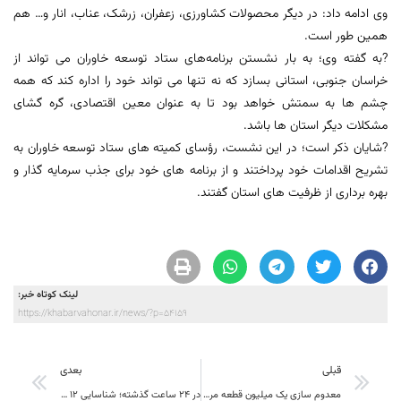
وی ادامه داد: در دیگر محصولات کشاورزی، زعفران، زرشک، عناب، انار و… هم
همین طور است.
?به گفته وی؛ به بار نشستن برنامه‌های ستاد توسعه خاوران می تواند از
خراسان جنوبی، استانی بسازد که نه تنها می تواند خود را اداره کند که همه
چشم ها به سمتش خواهد بود تا به عنوان معین اقتصادی، گره گشای
مشکلات دیگر استان ها باشد.
?شایان ذکر است؛ در این نشست، رؤسای کمیته های ستاد توسعه خاوران به
تشریح اقدامات خود پرداختند و از برنامه های خود برای جذب سرمایه گذار و
بهره برداری از ظرفیت های استان گفتند.
لینک کوتاه خبر:
https://khabarvahonar.ir/news/?p=54159
قبلی
بعدی
معدوم سازی یک میلیون قطعه مرغ با شیوع آنفلوآنزای حاد پرندگان در خراسان جنوبی
در 24 ساعت گذشته؛ شناسایی 12 بیمار جدید کرونا در خراسان جنوبی