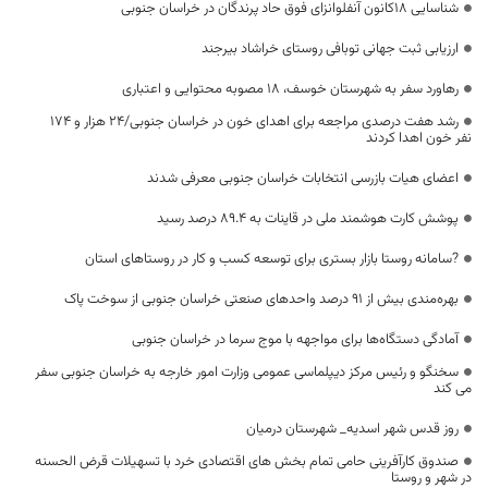
شناسایی ۱۸کانون آنفلوانزای فوق حاد پرندگان در خراسان جنوبی
ارزیابی ثبت جهانی توبافی روستای خراشاد بیرجند
رهاورد سفر به شهرستان خوسف، ۱۸ مصوبه محتوایی و اعتباری
رشد هفت درصدی مراجعه برای اهدای خون در خراسان جنوبی/۲۴ هزار و ۱۷۴
نفر خون اهدا کردند
اعضای هیات بازرسی انتخابات خراسان جنوبی معرفی شدند
پوشش کارت هوشمند ملی در قاینات به ۸۹.۴ درصد رسید
?سامانه روستا بازار بستری برای توسعه کسب و کار در روستاهای استان
بهره‌مندی بیش از ۹۱ درصد واحدهای صنعتی خراسان جنوبی از سوخت پاک
آمادگی دستگاه‌ها برای مواجهه با موج سرما در خراسان جنوبی
سخنگو و رئیس مرکز دیپلماسی عمومی وزارت امور خارجه به خراسان جنوبی سفر
می کند
روز قدس شهر اسدیه_ شهرستان درمیان
صندوق کارآفرینی حامی تمام بخش های اقتصادی خرد با تسهیلات قرض الحسنه
در شهر و روستا