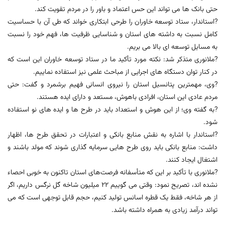
حتی بانک ها می تواند این حس اعتماد و باور را در مردم تقویت کند.
?استاندار، ستاد توسعه خاوران را طرحی ابتکاری خواند که طی آن با حساسیت
کامل نسبت به داشته های استان و شناسایی ظرفیت ها، فهم خود را نسبت
به مسایل توسعه ای بالا می بریم.
?ملانوری متذکر شد: نکته مورد تأکید ما در ستاد توسعه خاوران این است که
در کنار توان دستگاه های اجرایی از مباحث علمی نیز استفاده نماییم.
?وی، مهمترین پتانسیل استان را نیروی انسانی فهیم برشمرد و گفت: حتی
مردم عادی این استان، افرادی باهوش، مستعد و دارای ایده هستند.
?به گفته وی؛ از این هوش و استعداد باید در طرح ها و ایده های نو استفاده
شود.
?استاندار با اشاره به نقش منابع بانکی و اعتبارات در تحقق طرح ها، اظهار
داشت: منابع بانکی باید روی طرح هایی سرمایه گذاری شوند که مولد باشند و
اشتغال ایجاد کنند.
?ملانوری با تأکید بر این که متأسفانه فرصت‌های استان تاکنون به خوبی احصاء
نشده اند، تصریح نمود: وقتی می گوییم ۲۲ میلیون شاخه گل نرگس داریم، اگر
از هر شاخه، فقط یک قطره اسانس تولید کنیم، حجم قابل توجهی است که می
تواند درآمد زیادی به همراه داشته باشد.