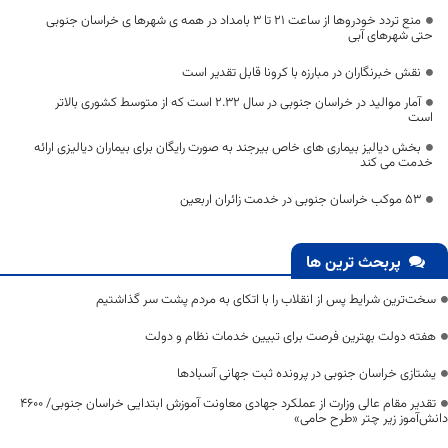
منع تردد خودروها از ساعت 21 تا 3 بامداد در همه ی شهرها ی خراسان جنوبی
حتی شهرهای آبی
نقش خبرنگاران در مبارزه با کرونا قابل تقدیر است
آمار موالید در خراسان جنوبی در سال ۲.۳۲ است که از متوسط کشوری بالاتر
است
بخش دیالیز بیماری های خاص بیرجند به صورت رایگان برای بیماران دیالیزی ارائه
خدمت می کند
53 موکب خراسان جنوبی در خدمت زائران اربعین
پربحث ترین ها
سخت‌ترین شرایط پس از انقلاب را با اتکای به مردم پشت سر گذاشتیم
هفته دولت بهترین فرصت برای تبیین خدمات نظام و دولت
یشتازی خراسان جنوبی در پرونده ثبت جهانی آسبادها
تقدیر مقام عالی وزارت از عملکرد جهادی معاونت آموزش ابتدایی خراسان جنوبی/ ۴۶۰۰
دانش‌آموز زیر چتر «طرح حامی»