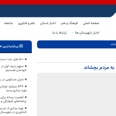
صفحه اصلی
فرهنگ و هنر
اخبار استان
علم و فناوری
جامعه
اخبار شهرستان ها
ارتباط با ما
شاند
پربازدیدترین ه
۵۰۰ هزار عدد دستکش در خراسان جنوبی توزیع شد
متهم ردیف اول در ع
 به مردم بچشاند
خودمان هستیم
منزل مسکونی در بل
547 میلیارد تو
بهره ‎برداری رسید
اهمیت رسانه برای ا
برنامه‌های فرهنگی و 
بهره برداری از دو
کشاورزی در شهرستان