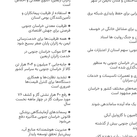
زائران اربعین، الگوی همدلی و اخلاص
زار مرکزی و ۳۴۴ ساختمان و مکان ناایمن در شهر
است
استفاده از ظرفیت پیمانکاران و
گروه اجرایی برای حفظ پایداری شبکه برق
تأمین‌کنندگان بومی استان
ظرفیت معدنی خراسان جنوبی
هی برای مشاغل خانگی در خوسف
فرصتی برای جهش اقتصادی
ن و جنگ روایت ها اسناد
همه ظرفیت‌ها برای خدمت‌رسانی
 است
ایمن به زائران پایان صفر بسیج شود
وبی: سهم استان از اعتبارات ملی
53 موکب خراسان جنوبی در
خدمت زائران اربعین
زی ۳۸ تعاونی در خراسان جنوبی به منظور
جابه‌جایی 2 میلیون و 404 هزار تن
‌گذاری شده است
کالا از خراسان جنوبی به سراسر کشور
اری و تعمیرات تاسیسات و خدمات
تشدید نظارت‌ها و همکاری
 سرایان “
دستگاه‌ها برای کنترل قیمت‌ها
ضروری است
عرصه‌های مختلف کشور و خراسان
دهم مشهود است
رفع 40 هزار نشتی گاز و کشف 76
مورد سرقت گاز در چهار ماهه نخست
سال
 یک ماه آینده ساماندهی شوند
پسماندهای آزمایشگاهی پزشکی
قانونی خراسان جنوبی مکانیزه دفع
می‌شود
اسان جنوبی بیش از گذشته
ند
مدیریت هوشمندانه منابع آب،
پیش‌نیاز تحقق توسعه پایدار
ی بهداشتی یاری دهنده کادر