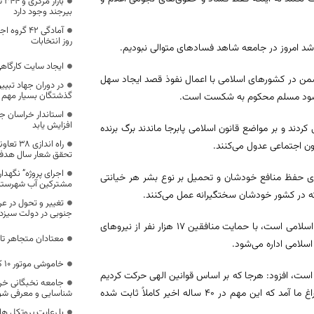
با
بیرجند وجود دارد
آمادگی ۴۲ 
روز انتخابات
‌شد امروز در جامعه شاهد فسادهای متوالی نبودیم.
ایجاد سایت کارگا
دشمن در کشورهای اسلامی با اعمال نفوذ قصد ایجاد سهل
در دوران جهاد تبیی
گذشتگان بسیار مهم
رها شود مسلم محکوم به شکست است.
استاندار خراسان جن
افزایش یابد
کردند و بر مواضع قانون اسلامی پابرجا ماندند برگ برنده
راه اندا
نون اجتماعی عدول می‌کنند.
تحقق شعار سال هدف
اجرای پروژه” نگهد
برای حفظ منافع خودشان و تحمیل بر نوع بشر هر خیانتی
مشترکین آب شهرستان
که در کشور خودشان سختگیرانه عمل می‌کنند.
تغییر و تحول در 
جنوبی در دولت سیز
امام جمعه بیرجند اظهار داشت: استکبار جهانی به دنبال دست اندازی در قانون اسلامی است، با حمایت منافقین ۱۷ هزار نفر از نیروهای
معتادان متجاهر تا
 اسلامی اداره می‌شود.
خاموشی موتور 10 کامیون با گازوئیل آبکی
ت، افزود: هرجا که بر اساس قوانین الهی حرکت کردیم
جامعه نخبگانی خر
پیروز بودیم و هرجایی که حزب شیطان را سرلوحه کار قرار دادیم شکست به سراغ ما آمد که این مهم در ۴۰ ساله اخیر کاملاً ثابت شده
شناسایی و معرفی شو
با رعایت پروتکل ها