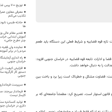
توزیع ۷۰۰ پرس غذای گرم بین نیازمندان بیرجندی
معرفی معاون عمرانی
تکذیب می‌کنم
حادثه طبس؛ نابودی
ها
تقدیر مقام عالی وز
چتر «طرح حامی»
ت تازه قوه قضاییه و شرایط فعلی این دستگاه باید طعم
نماینده ولی فقیه د
مردم را در برابر آموزه
راه اندازی آزمایشگ
ا و ادارات تابعه قوه قضاییه در خراسان جنوبی افزود:
خراسان جنوبی
الت را به دنبال خواهد داشت.
افزایش کیفیت نان 
دستور کار کارگروه سا
جنوبی
اشت: قضاوت مشکل و خطرناک است زیرا برد و باخت بین
سرپرست فرمانداری
فرماندار بیرجند: 
انون استوار است، تصریح کرد: مطمئناً جامعه‌ای که بر
کارساز نیست
دلاری در خراسان جنو
ت نکنند نه اینکه فقط فساد و حقوق‌های نجومی اعلام و