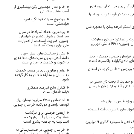
خانواده را مهمترین رکن پیشگیری از
آسیب‌های اجتماعی
 جدید در فرمانداری بیرجند را
موضوع میراث فرهنگی، امری
فرابخشی است
 لشکر ابرهه زمان با معجزه شن
بیشترین تعداد آسبادها در میان
سه استان شرقی کشور در خراسان
ارت از عملکرد جهادی معاونت
جنوبی ،ضرورت استفاده از اعتبارات
آموزش ابتدایی خراسان جنوبی/ ۴۶۰۰ دانش‌آموز زیر
ملی برای مرمت آسبادها
یکی از سیاست‌های اصلی جهاد
ر خراسان جنوبی: «مبلغان باید
دانشگاهی تبدیل مزیت‌های منطقه‌ای
‌های مادی‌گرایانه واکسینه کنند»
به ثروت و خدمت به مردم است
اه ویروس شناسی کرونا در استان
علم و فناوری باید در مسیر خدمت
به انسان و مقابله با ظلم به کار گرفته
شود
و حمایت از پخت نان سنتی در
ماندهی گندم، آرد و نان خراسان
کنترل ملخ نیازمند همکاری
فرامنطقه‌ای است
اختصاص 2500 میلیارد تومان برای
 ویژه طبس معرفی شد
توسعه راه‌های دوبانده خراسان جنوبی
مشوق های بازسازی بافت فرسوده
اربعین فرصتی برای بازگشت
عقلانیت و اصول فراموش‌شده
انسانیت به جامعه بشری است
تولید کنسانتره سنگ آهن با سرمایه گذاری ۹ میلیون
بی
خراسان جنوبی در خدمت‌رسانی به