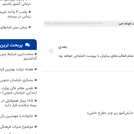
درمانی کشور باشیم
پلمب ۳ واحد 
زیبایی در بیرجند
 کوتاه خبر:
https://khabarvahonar.ir/news/?p=26836
پیش بینی بارشهای ن
پربحث ترین 
بعدی
سخت‌ترین شرایط پس از 
تمام فعالیت‌های سازمان با پیوست اجتماعی خواهد بود
گذاشتیم
هفته دولت بهترین فرص
یشتازی خراسان جنوبی د
تقدیر مقام عالی وزارت
ابتدایی خراسان جنوبی/ ۴۶۰۰ دانش‌آموز زیر چتر «طرح حامی»
۱۸۵ بیمار هموفیلی
بیمه سلامت قرار دارند
خانواده را مهمترین رک
موضوع میراث فرهنگی،