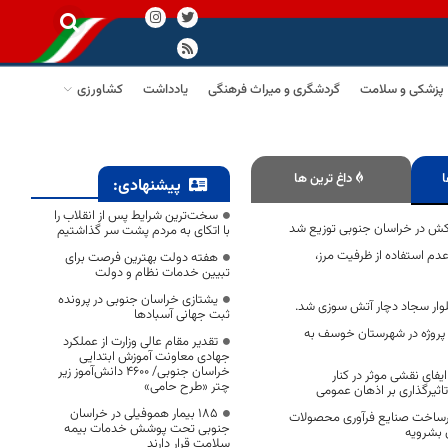
پزشکی و سلامت
گردشگری و میراث فرهنگی
یادداشت
کشاورزی
ا
داغ ترین ها
پیشنهادی:
سخت‌ترین شرایط پس از انقلاب را
با اتکای به مردم پشت سر گذاشتیم
دم استفاده از ظرفیت مرز،
هفته دولت بهترین فرصت برای
تبیین خدمات نظام و دولت
یشتازی خراسان جنوبی در پرونده
وار سجاد دچار آتش سوزی شد.
ثبت جهانی آسبادها
مان پروژه در شهرستان خوسف به
تقدیر مقام عالی وزارت از عملکرد
جهادی معاونت آموزش ابتدایی
خراسان جنوبی/ ۴۶۰۰ دانش‌آموز زیر
یفای نقشی موثر در کنار
چتر «طرح حامی»
تاثیرگذاری بر اذهان عمومی
۱۸۵ بیمار هموفیلی در خراسان
 زیرساخت صنایع فرآوری محصولات
جنوبی تحت پوشش خدمات بیمه
 بشرویه
سلامت قرار دارند