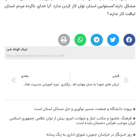
مشکل دارند؟مسئولین استان توان کار کردن ندارد ؟یا خدای ناکرده مردم استان
لیاقت کار ندارند؟
لینک کوتاه خبر:
https://khabarvahonar.ir/news/?p=15413
قبلی
بعدی
ارزش های شهدا به نسل چهارم انقلاب منتقل شود
برگزاری دوره آموزشی مدیریت تعالی سازمانی در شرکت گاز خراسان جنوبی
پیوند دانشگاه و صنعت، مسیر نوآوری و حل مسائل استان است
فرهنگ عاشورا و مکتب ایثار و شهادت امروز بیش از توان نظامی جمهوری اسلامی
ایران موجب هراس دشمنان شده است
روز خبرنگار در خراسان جنوبی؛ شورای اداری به رنگ رسانه