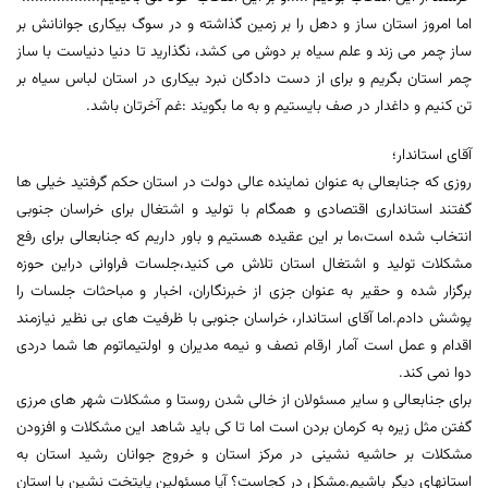
اما امروز استان ساز و دهل را بر زمین گذاشته و در سوگ بیکاری جوانانش بر
ساز چمر می زند و علم سیاه بر دوش می کشد، نگذارید تا دنیا دنیاست با ساز
چمر استان بگریم و برای از دست دادگان نبرد بیکاری در استان لباس سیاه بر
تن کنیم و داغدار در صف بایستیم و به ما بگویند :غم آخرتان باشد.
آقای استاندار؛
روزی که جنابعالی به عنوان نماینده عالی دولت در استان حکم گرفتید خیلی ها
گفتند استانداری اقتصادی و همگام با تولید و اشتغال برای خراسان جنوبی
انتخاب شده است،ما بر این عقیده هستیم و باور داریم که جنابعالی برای رفع
مشکلات تولید و اشتغال استان تلاش می کنید،جلسات فراوانی دراین حوزه
برگزار شده و حقیر به عنوان جزی از خبرنگاران، اخبار و مباحثات جلسات را
پوشش دادم.اما آقای استاندار، خراسان جنوبی با ظرفیت های بی نظیر نیازمند
اقدام و عمل است آمار ارقام نصف و نیمه مدیران و اولتیماتوم ها شما دردی
دوا نمی کند.
برای جنابعالی و سایر مسئولان از خالی شدن روستا و مشکلات شهر های مرزی
گفتن مثل زیره به کرمان بردن است اما تا کی باید شاهد این مشکلات و افزودن
مشکلات بر حاشیه نشینی در مرکز استان و خروج جوانان رشید استان به
استانهای دیگر باشیم.مشکل در کجاست؟ آیا مسئولین پایتخت نشین با استان