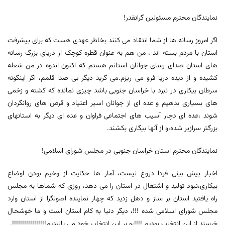
نمایندگان محترم مسئولین گرانقدر!
اگر امروز رسانه ها از شما انتقاد می کنند بخاطر عهدی هست که برای پیشرفت
استان با مردم بسته اند ، من هم به عنوان قطره کوچک از دریای بزرگ رسانه
های استان صدای رسای جوانان استانم هستم که اکنون اندوه در من شعله
کشیده و از دیده دریا فرو می ریزم.می گرید دیگر بی صدا قلمم، اگر اینگونه
سرطان بیکاری در نبرد با خراسان جنوبی باشد چیزی نمانده که کشته و زخمی
های بسیاری بدهیم و عده ای از جوانان اسیر اعتیاد و قرص های روانگردان
شوند ،عده ای دچار آسیب های اجتماعی فراوان و عده ای دیگر به استانهای
بزرگتر سرازیر شده،و از آنها بیگاری بکشند.
نمایندگان محترم استان خراسان جنوبی در مجلس شورای اسلامی!
اخبار پیش بینی فردا دروغ نیست، آمار ها حکایت از وخیم بودن اوضاع
بیکاری،نبود تولید و اشتغال در استان را می دهد، روزی که شماها به مجلس
راه یافتید استان بر ساز و دهل زدید که چهار نماینده اصولگرا از استان وارد
مجلس شورای اسلامی شده !!!، دیگر دنیا به کام استان است و ما خوشحال
خرسند از این انتخاب بودیم !!!!،و بر این انتخاب خود می بالیدیم!!!!!!!!!!!!!!!!!.