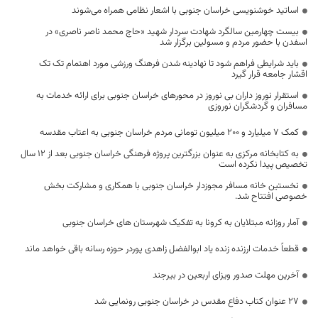
اساتید خوشنویسی خراسان جنوبی با اشعار نظامی همراه می‌شوند
بیست چهارمین سالگرد شهادت سردار شهید «حاج محمد ناصر ناصری» در
اسفدن با حضور مردم و مسولین برگزار شد
باید شرایطی فراهم شود تا نهادینه شدن فرهنگ ورزشی مورد اهتمام تک تک
اقشار جامعه قرار گیرد
استقرار نوروز داران بی نوروز در محورهای خراسان جنوبی برای ارائه خدمات به
مسافران و گردشگران نوروزی
کمک ۷ میلیارد و ۲۰۰ میلیون تومانی مردم خراسان جنوبی به اعتاب مقدسه
به کتابخانه مرکزی به عنوان بزرگترین پروژه فرهنگی خراسان جنوبی بعد از ۱۲ سال
تخصیص پیدا نکرده است
نخستین خانه مسافر مجوزدار خراسان جنوبی با همکاری و مشارکت بخش
خصوصی افتتاح شد.
آمار روزانه مبتلایان به کرونا به تفکیک شهرستان های خراسان جنوبی
قطعاً خدمات ارزنده زنده یاد ابوالفضل زاهدی پوردر حوزه رسانه باقی خواهد ماند
آخرین مهلت صدور ویزای اربعین در بیرجند
۲۷ عنوان کتاب دفاع مقدس در خراسان جنوبی رونمایی شد