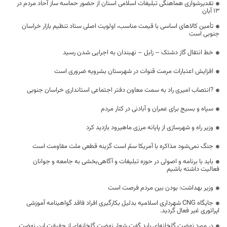
تقدیرشواری هماهنگی تبلیغات اسلامی استان از حضور حماسه ساز آحاد مردم در
13 آبان
تأمین کالاهای اساسی با قیمت مناسب، اولویت اصلی ستاد تنظیم بازار خراسان
جنوبی است
خط انتقال گاز دشتک – زابل – نهبندان به اجرایی شدن رسید
افزایش اعتبارات مرمت قنوات در شهرستان بشرویه ضروری است
?انتصاب امیری راد به سمت معاون دفتر اجتماعی استانداری خراسان جنوبی
سپاه و بسیج برای عمران و آبادنی در کنار مردم
وزیر راه و شهرسازی از پایانه مرزی ماهیرود بازدید کرد
جنگ نمی‌شود مذاکره با آمریکا سمّ است گزینه قطعی ملت مقاومت است
باید با برنامه و اصولی در حوزه تبلیغات و آگاهی‌بخشی به جامعه و جوانان
فعالیت داشته باشیم
وزیر بهداشت: بودن بین مردم فرصت است
جایگاه CNG شهرداری اسلامیه بدلیل بکارگیری افراد فاقد گواهینامه آموزشی
اپراتوری غیر فعال گردید.
در مورد نهضت گلخانه‌ای باید گفت شعار نهضت گلخانه‌ای از حقیقت این نهضت