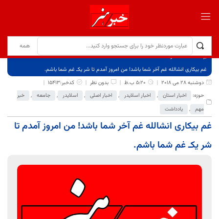
برگ نخست
نوشته‌ها
غم بیکاری انشالله غم آخر شما باشد! من امروز آمدم تا شر یکـ غم شما باشم.
دوشنبه 28 می 2018
5:20 ب.ظ
بدون نظر
کدخبر:15413
حوزه:
اخبار استان
,
اخبار اسلایدر
,
اخبار اصلی
,
اسلایدر
,
جامعه
,
خبر
مهم
,
یادداشت
غم بیکاری انشالله غم آخر شما باشد! من امروز آمدم تا
شر یکـ غم شما باشم.