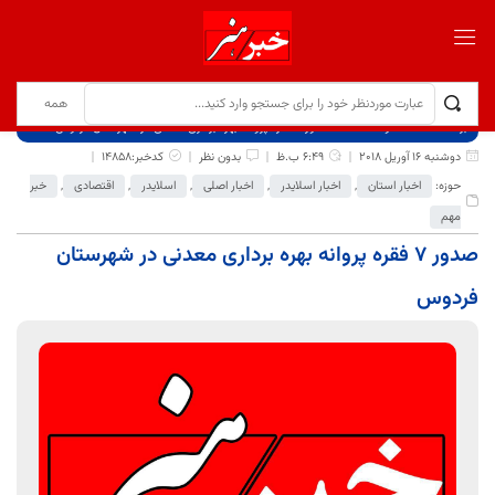
برگ نخست
نوشته‌ها
صدور 7 فقره پروانه بهره برداری معدنی در شهرستان فردوس
دوشنبه 16 آوریل 2018
6:49 ب.ظ
بدون نظر
کدخبر:14858
حوزه:
اخبار استان
,
اخبار اسلایدر
,
اخبار اصلی
,
اسلایدر
,
اقتصادی
,
خبر
مهم
صدور 7 فقره پروانه بهره برداری معدنی در شهرستان
فردوس