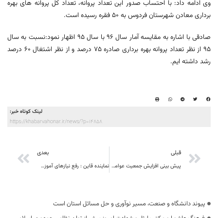
وی ادامه داد: با احتساب صدور این تعداد پروانه، تعداد کل پروانه های بهره
برداری معادن شهرستان فردوس به 50 فقره رسیده است.
صادقی با اشاره به مقایسه آمار سال 96 با سال 95 اظهار نمود:نسبت به سال
95 از نظر تعداد پروانه بهره برداری صادره 75 درصد و از نظر اشتغال 60 درصد
رشد داشته ایم.
لینک کوتاه خبر:
https://khabarvahonar.ir/news/?p=14858
قبلی
بعدی
پیش بینی افزایش جمعیت عوامل خسارتزای گیاهی با توجه به شرایط جوی حاکم بر استان
نماینده قاین : رفع نیازهای آموزشی قاین و زیرکوه در گرو همت خیران مدرسه ساز
پیوند دانشگاه و صنعت، مسیر نوآوری و حل مسائل استان است