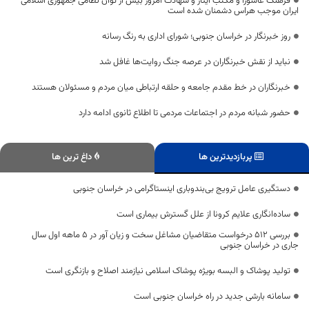
فرهنگ عاشورا و مکتب ایثار و شهادت امروز بیش از توان نظامی جمهوری اسلامی
ایران موجب هراس دشمنان شده است
روز خبرنگار در خراسان جنوبی؛ شورای اداری به رنگ رسانه
نباید از نقش خبرنگاران در عرصه جنگ روایت‌ها غافل شد
خبرنگاران در خط مقدم جامعه و حلقه ارتباطی میان مردم و مسئولان هستند
حضور شبانه مردم در اجتماعات مردمی تا اطلاع ثانوی ادامه دارد
پربازدیدترین ها
داغ ترین ها
دستگیری عامل ترویج بی‌بندوباری اینستاگرامی در خراسان جنوبی
ساده‌انگاری علایم کرونا از علل گسترش بیماری است
بررسی 512 درخواست متقاضیان مشاغل سخت و زیان آور در 5 ماهه اول سال
جاری در خراسان جنوبی
تولید پوشاک و البسه بویژه پوشاک اسلامی نیازمند اصلاح و بازنگری است
سامانه بارشی جدید در راه خراسان جنوبی است