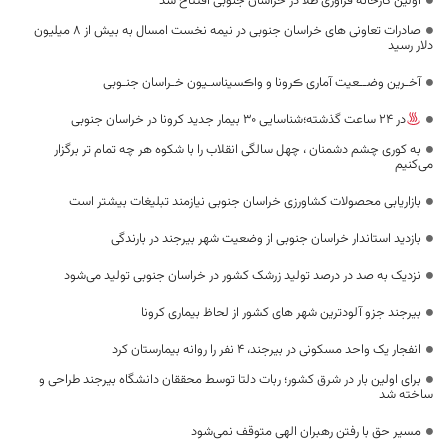
اولین کارخانه فرآوری طلا در خراسان جنوبی افتتاح شد
صادرات تعاونی های خراسان جنوبی در نیمه نخست امسال به بیش از 8 میلیون
دلار رسید
آخـرین وضــعیت آماری ڪرونا و واڪسیناسـیون خـراسان جنـوبی
در 24 ساعت گذشته؛شناسایی 30 بیمار جدید کرونا در خراسان جنوبی
به کوری چشم دشمنان ، چهل سالگی انقلاب را با شکوه هر چه تمام تر برگزار
می‌کنیم
بازاریابی محصولات کشاورزی خراسان جنوبی نیازمند تبلیغات بیشتر است
بازدید استاندار خراسان جنوبی از وضعیت شهر بیرجند در بارندگی
نزدیک به صد در درصد تولید زرشک کشور در خراسان جنوبی تولید می‌شود
بیرجند جزو آلودترین شهر های کشور از لحاظ بیماری کرونا
انفجار یک واحد مسکونی در بیرجند، 4 نفر را روانه بیمارستان کرد
برای اولین بار در شرق کشور؛ ربات دلتا توسط محققان دانشگاه بیرجند طراحی و
ساخته شد
مسیر حق با رفتن رهبران الهی متوقف نمی‌شود