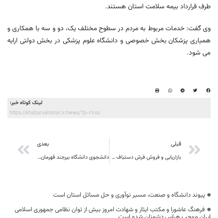
طرف قرارداد بیمه سلامت استان هستند.
وی گفت: خدمات مربوط به مردم در سطوح مختلف یک، دو و سه با همکاری و
همیاری پزشکان بخش خصوصی و دانشگاه علوم پزشکی در بخش دولتی ارایه
می شود.
لینک کوتاه خبر:
https://khabarvahonar.ir/news/?p=27151
قبلی
بعدی
بازاریابی و فروش فرش دستباف منطقه دست دلالان را قطع می کند
دانشجوی دانشگاه بیرجند قهرمان مسابقات پارا دوومیدانی کشور شد
پیوند دانشگاه و صنعت، مسیر نوآوری و حل مسائل استان است
فرهنگ عاشورا و مکتب ایثار و شهادت امروز بیش از توان نظامی جمهوری اسلامی
ایران موجب هراس دشمنان شده است