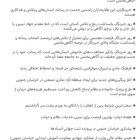
آگاهی‌بخشی است
خبرنگاران، این طلایه‌داران راستین خدمت در رسانه، انسان‌های پرتلاش و فداکاری
هستند
روز خبرنگار، پاسداشت رنج و تلاش کسانی است که در خط مقدم جهاد تبیین، با
نثار جان و مال، پرچم آگاهی را بر دوش می‌کشند
روز خبرنگار، فرصت مغتنمی برای تجلیل از تلاش‌های ارزشمند اصحاب رسانه و
پاسداشت جایگاه والای خبرنگار در عرصه آگاهی‌بخشی
روز خبرنگار، یادآور مجاهدت‌های خاموش انسان‌هایی است که رسالت خود را در
جست‌وجوی حقیقت و آگاهی‌بخشی به جامعه معنا کرده‌اند
فرهنگ مادی و لیبرال‌دموکراسی نتیجه‌ای جز فساد و انحطاط اخلاقی ندارد
آغاز پیگیری‌های جدید برای ایجاد منطقه آزاد تجاری صنعتی در خراسان جنوبی
طرح پزشک خانواده و نظام ارجاع کاهش پرداخت مستقیم هزینه‌های درمان از
سوی مردم است
سخت‌ترین شرایط پس از انقلاب را با اتکای به مردم پشت سر گذاشتیم
هفته دولت بهترین فرصت برای تبیین خدمات نظام و دولت
یشتازی خراسان جنوبی در پرونده ثبت جهانی آسبادها
تقدیر مقام عالی وزارت از عملکرد جهادی معاونت آموزش ابتدایی خراسان جنوبی/