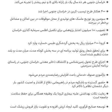
خراسان جنوبی هر ده سال یک بار زلزله بالای ۵ و نیم ریشتر را تجربه می‌کند.
۴۰۰ هکتار طرح ترسیب کربن در خراسان جنوبی اجرا شد
سومین روز توزیع ماسک های تولیدی از محل موقوفات در بین اماکن و مشاغل
پرخطر در بیرجند
تصویب ۱۰۰ میلیون اعتبار پژوهشی برای تکمیل اطلس سرمایه گذاری خراسان
جنوبی
کرونا ۲۰۰ میلیارد ریال به بخش گردشگری طبس خسارت وارد کرد
برای تحقق شعار رونق تولید برنامه ای در سه بخش کوتاه مدت، میان مدت و بلند
مدت تنظیم شده است
اجرای طرح تحول زمین‌شناسی و اکتشاف ذخایر معدنی خراسان جنوبی، در راستای
برنامه آمایش سرزمینی
بازآموزی صنوف خدماتی باعث افزایش رضایتمندی مردم می‌شود
حضور گسترده و باشکوه مردم در راهپیمایی دفاع از اقتدار و امنیت کشور، بار
دیگر دشمنان نظام را ناکام کرد
رعایت نکات بهداشتی علیه بیماری کرونا یک وظیفه همگانی برای حفظ سلامت
جامعه است
توسعه صنایع فرآوری، کلید ایجاد ارزش افزوده و تقویت بازار فروش زرشک است