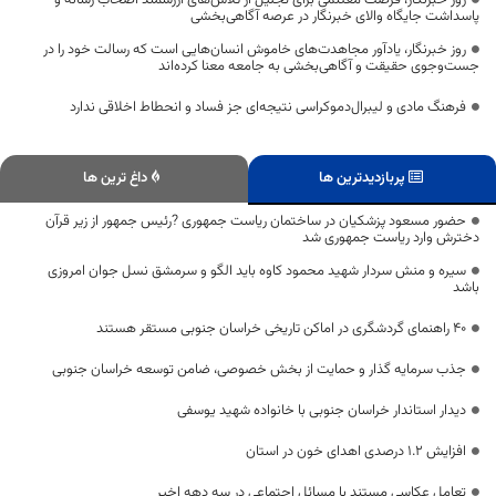
روز خبرنگار، فرصت مغتنمی برای تجلیل از تلاش‌های ارزشمند اصحاب رسانه و
پاسداشت جایگاه والای خبرنگار در عرصه آگاهی‌بخشی
روز خبرنگار، یادآور مجاهدت‌های خاموش انسان‌هایی است که رسالت خود را در
جست‌وجوی حقیقت و آگاهی‌بخشی به جامعه معنا کرده‌اند
فرهنگ مادی و لیبرال‌دموکراسی نتیجه‌ای جز فساد و انحطاط اخلاقی ندارد
پربازدیدترین ها
داغ ترین ها
حضور مسعود پزشکیان در ساختمان ریاست جمهوری ?رئیس جمهور از زیر قرآن
دخترش وارد ریاست جمهوری شد
سیره و منش سردار شهید محمود کاوه باید الگو و سرمشق نسل جوان امروزی
باشد
۴۰ راهنمای گردشگری در اماکن تاریخی خراسان جنوبی مستقر هستند
جذب سرمایه گذار و حمایت از بخش خصوصی، ضامن توسعه خراسان جنوبی
دیدار استاندار خراسان جنوبی با خانواده شهید یوسفی
افزایش ۱.۲ درصدی اهدای خون در استان
تعامل عکاسی مستند با مسائل اجتماعی در سه دهه اخیر