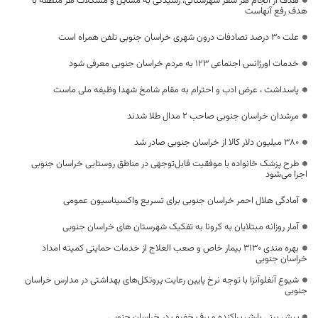
هدف از انجام هر سفر شهرستانی، رسیدگی به مسایل و مشکلات هر منطقه با
هدف رفع آنهاست
علت ۳۰ درصد تصادفات درون شهری خراسان جنوبی تلفن همراه است
خدمات اورژانس اجتماعی ۱۲۳ به مردم خراسان جنوبی معرفی شود
پاسداشت ، عرض ادب و احترام به مقام شامخ شهدا وظیفه ملی ماست
مرشدان خراسان جنوبی صاحب ۲ مدال طلا شدند
۳۸۰ میلیون دلار کالا از خراسان جنوبی صادر شد
طرح پزشک خانواده با موفقیت قابل‌توجهی در مناطق روستایی خراسان جنوبی
اجرا می‌شود
آمادگی هلال احمر خراسان جنوبی برای تسریع واکسیناسیون عمومی
آمار روزانه مبتلایان به کرونا به تفکیک شهرستان های خراسان جنوبی
بهره مندی ۳۱۳۰ بیمار خاص و صعب العلاج از خدمات حمایتی کمیته امداد
خراسان جنوبی
شیوع آنفلوآنزا با توجه نرخ پایین رعایت پروتکل‌های بهداشتی در مدارس خراسان
جنوبی
پیش‌ بینی بارش پراکنده و برف خفیف در خراسان جنوبی