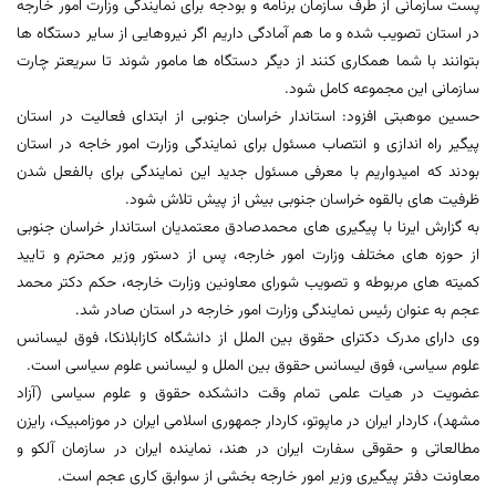
پست سازمانی از طرف سازمان برنامه و بودجه برای نمایندگی وزارت امور خارجه
در استان تصویب شده و ما هم آمادگی داریم اگر نیروهایی از سایر دستگاه ها
بتوانند با شما همکاری کنند از دیگر دستگاه ها مامور شوند تا سریعتر چارت
سازمانی این مجموعه کامل شود.
حسین موهبتی افزود: استاندار خراسان جنوبی از ابتدای فعالیت در استان
پیگیر راه اندازی و انتصاب مسئول برای نمایندگی وزارت امور خاجه در استان
بودند که امیدواریم با معرفی مسئول جدید این نمایندگی برای بالفعل شدن
ظرفیت های بالقوه خراسان جنوبی بیش از پیش تلاش شود.
به گزارش ایرنا با پیگیری های محمدصادق معتمدیان استاندار خراسان جنوبی
از حوزه های مختلف وزارت امور خارجه، پس از دستور وزیر محترم و تایید
کمیته های مربوطه و تصویب شورای معاونین وزارت خارجه، حکم دکتر محمد
عجم به عنوان رئیس نمایندگی وزارت امور خارجه در استان صادر شد.
وی دارای مدرک دکترای حقوق بین الملل از دانشگاه کازابلانکا، فوق لیسانس
علوم سیاسی، فوق لیسانس حقوق بین الملل و لیسانس علوم سیاسی است.
عضویت در هیات علمی تمام وقت دانشکده حقوق و علوم سیاسی (آزاد
مشهد)، کاردار ایران در ماپوتو، کاردار جمهوری اسلامی ایران در موزامبیک، رایزن
مطالعاتی و حقوقی سفارت ایران در هند، نماینده ایران در سازمان آلکو و
معاونت دفتر پیگیری وزیر امور خارجه بخشی از سوابق کاری عجم است.