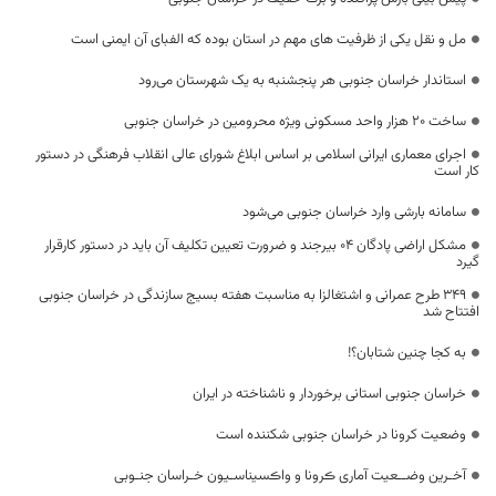
مل و نقل یکی از ظرفیت های مهم در استان بوده که الفبای آن ایمنی است
استاندار خراسان جنوبی هر پنجشنبه به یک شهرستان می‌رود
ساخت ۲۰ هزار واحد مسکونی ویژه محرومین در خراسان جنوبی
اجرای معماری ایرانی اسلامی بر اساس ابلاغ شورای عالی انقلاب فرهنگی در دستور
کار است
سامانه بارشی وارد خراسان جنوبی می‌شود
مشکل اراضی پادگان ۰۴ بیرجند و ضرورت تعیین تکلیف آن باید در دستور کارقرار
گیرد
۳۴۹ طرح عمرانی و اشتغالزا به مناسبت هفته بسیج سازندگی در خراسان جنوبی
افتتاح شد
به کجا چنین شتابان؟!
خراسان جنوبی استانی برخوردار و ناشناخته در ایران
وضعیت کرونا در خراسان جنوبی شکننده است
آخـرین وضــعیت آماری ڪرونا و واڪسیناسـیون خـراسان جنـوبی