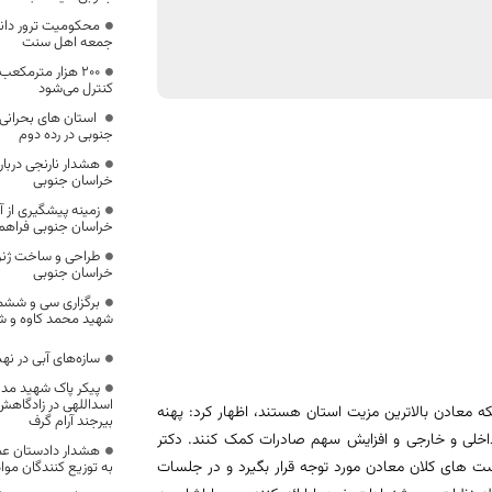
محکومیت ترور دانش
جمعه اهل سنت
۲۰۰ هزار مترمکع
کنترل می‌شود
استان های بحرانی 
جنوبی در رده دوم
هشدار نارنجی دربار
خراسان جنوبی
زمینه پیشگیری از آن
خراسان جنوبی فراهم
طراحی و ساخت ژنراتو
خراسان جنوبی
برگزاری سی و ششم
شهید محمد کاوه و شه
سازه‌های آبی در نه
پیکر پاک شهید مد
اسداللهی در زادگاهش
 معادن بالاترین مزیت استان هستند، اظهار کرد: پهنه
بیرجند آرام گرف
اخلی و خارجی و افزایش سهم صادرات کمک کنند. دکتر
هشدار دادستان عم
ت های کلان معادن مورد توجه قرار بگیرد و در جلسات
به توزیع کنندگان موا