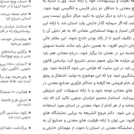
ه نظرات و پیشنهادات خود را ارائه کنند. وی با اشاره به
حساب ویژه مسئول
ذخیره ارزی) را در خ
 معدنی با حداقل دو زبان فارسی و انگلیسی تهیه شود،
امام جمعه بیرجند: 
ین را دارد و دیگر نیازی به تایید مراکز دیگری نیست پس
انسانی شروع کرد
که اگر سرمایه گذار خارجی وارد استان شد با ارائه این
استاندار خراسان ج
ان امتیاز و پهنه استخراجی معادن که به هر دلیلی آن را
،روستا،پروژه راه در قای
ن تکلیف کنیم تا از راکد بودن خارج شوند. این مقام عالی
تجهیز می‌شود
ان داریم، افزود: به همین دلیل باید مانند جلسه تسهیل
برگزاری برنامه‌های
لسه نیز در همان جا برگزار شود، درباره معادن هم باید
غدیر در پرتو نهج‌البلا
اری مزایده ها برای عموم مردم، تشریح کرد: براساس قانون
?احداث
می باید در این سایت که طراحی می شود گذاشته شود. وی
جنوبی ، الگویی برای 
پیشگیری شود چرا که این موضوع به تولید، اشتغال و رونق
برای هرچه بهتر برگ
آینده باید نقاط ضع
خام فروشی ها گرفته و حداکثر فرآوری صنایع معدنی در
های معادن توجه شود و با ارائه تسهیلات لازم شرایطی
فعالیت ۷۰ صنعتگر در حوزه پنبه مله
دازند. استاندار محترم خراسان جنوبی تاکید کرد که باید
اجرای طرح فاصله گ
ادامه دارد
امد و از هر کدام از مواد معدنی در استان مورد استفاده
می شود. دکتر مروج الشریعه به برپایی نمایشگاه های
رکورد بیشترین گاز
جنوبی ثبت شد
زود: می توان با ارائه ظرفیت های معدنی و صنایع آن به
 نمایشگاه معدنی در استان با دعوت از مهمانان خارجی و
بزرگداشت علما لاز