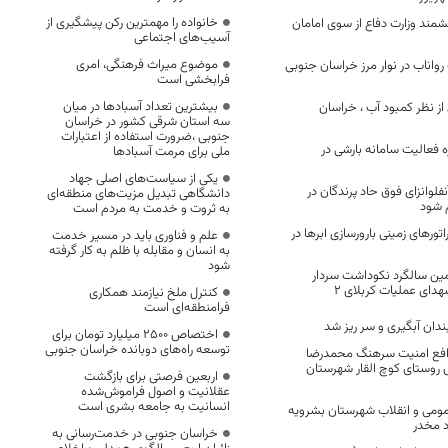
خانواده را مهمترین رکن پیشگیری از
مند وزارت دفاع از سوی امامان
آسیب‌های اجتماعی
موضوع میراث فرهنگی، امری
ب رواناب در نوار مرز خراسان جنوبی
فرابخشی است
بیشترین تعداد آسبادها در میان
از نظر کمبود آب ، خراسان
سه استان شرقی کشور در خراسان
جنوبی ،ضرورت استفاده از اعتبارات
ه فعالیت سامانه بارشی در
ملی برای مرمت آسبادها
یکی از سیاست‌های اصلی جهاد
فلوانزای فوق حاد پرندگان در
دانشگاهی تبدیل مزیت‌های منطقه‌ای
 شود
به ثروت و خدمت به مردم است
ر‌های زمینی بارورسازی ابر‌ها در
علم و فناوری باید در مسیر خدمت
به انسان و مقابله با ظلم به کار گرفته
شود
ین سالگرد نکوداشت سردار
دای عملیات کربلای ۲
کنترل ملخ نیازمند همکاری
فرامنطقه‌ای است
بندان آبگیری و سر ریز شد
اختصاص 2500 میلیارد تومان برای
توسعه راه‌های دوبانده خراسان جنوبی
افع امنیت سرهنگ محمدرضا
 روستای کوچ القار شهرستان
اربعین فرصتی برای بازگشت
عقلانیت و اصول فراموش‌شده
انسانیت به جامعه بشری است
ومی و انقلاب شهرستان بشرویه
د مخدر
خراسان جنوبی در خدمت‌رسانی به