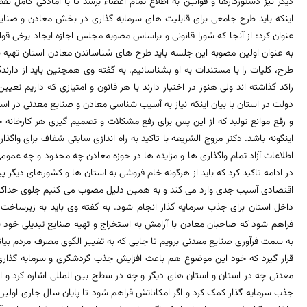
دیگر نیز دستورکارها و قوانین به اطلاع تمام اعضاء برسد تا با آمادگی کامل نقط
اینکه باید طرح جامعی برای قابلیت های سرمایه گذاری در بخش معادن و صنایع
عنوان کرد: از آنجا که شورا قانونی و براساس مصوبه مجلس اجازه ایجاد برخی قوان
به عنوان اولین مصوبه این جلسه باید طرح های شناساندن معادن استان تهیه شد 
طرح، کلیات را با مستندات به او بشناسانیم. به گفته وی همچنین باید از دارندگ
راکد گذاشته اند ولی هنوز در اختیار دارند با هر قانون و امتیازی که داریم تعیی
دولت در استان با بیان اینکه نیاز به آسیب شناسی معادن و صنایع معدنی در است
و رفع موانع تولید که از این پس برای رفع مشکلات و تصمیم گیری هر کارخانه ج
اینگونه باشد. دکتر مروج الشریعه با تاکید به راه اندازی سایتی شفاف برای واگذ
اطلاعات آزاد تمام واگذاری ها و مزایده ها در حوزه معادن چه محدود و چه عمو
در ادامه تاکید کرد که باید از هرگونه خام فروشی به استان ها و کشورهای دیگر 
اقتصادی آسیب جدی وارد می کند و به همین دلیل مصوب می کنیم جلوی حداکثر 
داخل استان برای جذب سرمایه گذار انجام شود. به گفته وی باید به زیرساخت 
فراهم شود که صاحبان معادن با آرامش به استخراج و تهیه صنایع تبدیلی خود بپر
به سمت فرآوری صنایع معدنی برویم تا جایی که به تغییر الگوی مصرف مردم بیانج
قرار گیرد که خود این موضوع هم باعث افزایش جذب گردشگری و سرمایه گذاری 
معدنی چه در استان و استان های دیگر و چه در سطح بین المللی اشاره کرد و اف
جذب سرمایه گذار کمک کرد و اگر امکاناتش فراهم شود تا پایان سال جاری اولین