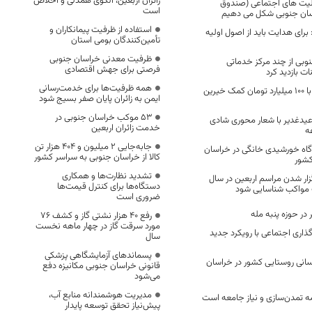
زائران اربعین، الگوی همدلی و اخلاص
یت های اجتماعی (صندوق
است
راسان جنوبی شکل می دهیم
استفاده از ظرفیت پیمانکاران و
برای هدایت باید از اصول اولیه
تأمین‌کنندگان بومی استان
ظرفیت معدنی خراسان جنوبی
نوبی از چند مرکز خدماتی
فرصتی برای جهش اقتصادی
نات بازدید کرد
همه ظرفیت‌ها برای خدمت‌رسانی
بیمارستان خوسف با ۱۰۰ میلیارد تومان کمک خیرین
ایمن به زائران پایان صفر بسیج شود
53 موکب خراسان جنوبی در
 عیدغدیر با شعار محوری شادی
خدمت زائران اربعین
غه
جابه‌جایی 2 میلیون و 404 هزار تن
 ۷۵۰۰ نیروگاه خورشیدی خانگی در خراسان
کالا از خراسان جنوبی به سراسر کشور
کشور
تشدید نظارت‌ها و همکاری
زار شدن مراسم اربعین در سال
دستگاه‌ها برای کنترل قیمت‌ها
ف مواکب شناسایی شود
ضروری است
رفع 40 هزار نشتی گاز و کشف 76
مورد سرقت گاز در چهار ماهه نخست
ذاری اجتماعی با رویکرد جدید
سال
پسماندهای آزمایشگاهی پزشکی
رسانی روستایی کشور در خراسان
قانونی خراسان جنوبی مکانیزه دفع
می‌شود
مدیریت هوشمندانه منابع آب،
مه تمدن‌سازی و نیاز جامعه است
پیش‌نیاز تحقق توسعه پایدار