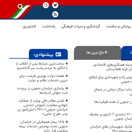
پزشکی و سلامت
گردشگری و میراث فرهنگی
یادداشت
کشاورزی
ا
داغ ترین ها
پیشنهادی:
سخت‌ترین شرایط پس از انقلاب را
میته همکاری‌های اقتصادی
با اتکای به مردم پشت سر گذاشتیم
ن فراه افغانستان
هفته دولت بهترین فرصت برای
زیر راه و شهرسازی برای ارتقای
تبیین خدمات نظام و دولت
 جنوبی
یشتازی خراسان جنوبی در پرونده
داث مراکز درمانی در شمال
ثبت جهانی آسبادها
ن
تقدیر مقام عالی وزارت از عملکرد
 جنوبی از همه ظرفیت‌ها
جهادی معاونت آموزش ابتدایی
خراسان جنوبی/ ۴۶۰۰ دانش‌آموز زیر
چتر «طرح حامی»
پوشش جدید بیمه ۷۰ درصدی ۲ داروی پر مصرف
راسان جنوبی
۱۸۵ بیمار هموفیلی در خراسان
جنوبی تحت پوشش خدمات بیمه
فکیک شهرستان های خراسان
سلامت قرار دارند