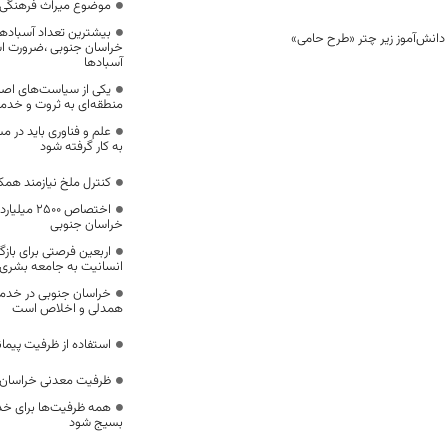
موضوع میراث فرهنگی،
بیشترین تعداد آسبادها
خراسان جنوبی ،ضرورت است
آسبادها
یکی از سیاست‌های اصل
منطقه‌ای به ثروت و خد
علم و فناوری باید در م
به کار گرفته شود
کنترل ملخ نیازمند همک
اختصاص 500
خراسان جنوبی
اربعین فرصتی برای با
انسانیت به جامعه بشری
خراسان جنوبی در خدمت‌
همدلی و اخلاص است
استفاده از ظرفیت پیمان
ظرفیت معدنی خراسان 
همه ظرفیت‌ها برای خدم
بسیج شود