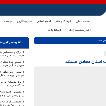
صفحه اصلی
فرهنگ و هنر
اخبار استان
علم و فناوری
جامعه
اخبار شهرستان ها
ارتباط با ما
عادن هستند
پربازدیدترین ه
برگزاری نخستین ک
خراسان جنوبی و استا
یت استان معادن هستند
دستور ویژه معاون و
حوزه راهداری خراسان
تامین زمین برای اح
شهرهای بیرجند و قای
برای توسعه خراسان
استفاده می‌شود
بیماران سرطانی در خ
وضعیت کرونا به ت
جنوبی ? یکشنبه ۷ شهریورماه ۱۴۰۰