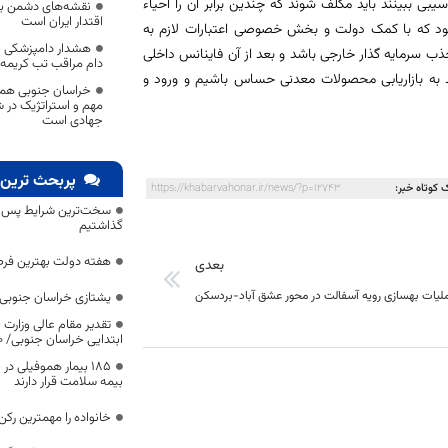
سیبی ببینند باید مکلف شوند که چندین برابر آن را احیاء
نقشه‌های دشمن برا
اقتدار ایران است
 شود که با کمک دولت و بخش خصوصی اعتبارات لازم به
هشدار دامپزشکی خ
ذب سرمایه گذار خارجی باشد و بعد از آن فاینانس داخلی
دام مراقب تب کریمه 
 به بازاریابی محصولات معدنی حساس باشیم و ورود و
خراسان جنوبی هموار
مهم و استراتژیک در 
جهادی است
پربحث ترین 
 کوتاه خبر:
https://khabarvahonar.ir/news/?p=12743
سخت‌ترین شرایط پس از 
گذاشتیم
هفته دولت بهترین فرص
بعدی
مليات بهسازی رویه آسفالت در محور عشق آباد-بردسكن
یشتازی خراسان جنوبی د
تقدیر مقام عالی وزارت
ابتدایی خراسان جنوبی/ ۴۶۰۰ دانش‌آموز زیر چتر «طرح حامی»
۱۸۵ بیمار هموفیلی
بیمه سلامت قرار دارند
خانواده را مهمترین رک