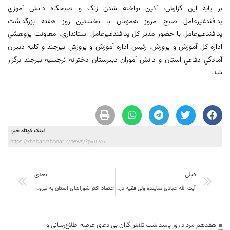
بر پايه اين گزارش، آئين نواخته شدن زنگ و صبحگاه دانش آموزي
پدافندغيرعامل صبح امروز همزمان با نخستين روز هفته بزرگداشت
پدافندغيرعامل با حضور مدير كل پدافندغيرعامل استانداري، معاونت پژوهشي
اداره كل آموزش و پرورش، رئيس اداره آموزش و پروزش بيرجند و كليه دبيران
آمادگي دفاعي استان و دانش آموزان دبيرستان دخترانه نرجسيه بيرجند برگزار
شد.
لینک کوتاه خبر:
https://khabarvahonar.ir/news/?p=12890
قبلی
بعدی
آیت الله عبادی نماینده ولی فقیه در استان: پدافندغیرعامل ، هم در عالم تکوین وجود دارد و هم در عالم تشریع
اعتماد اکثر شوراهای استان به نیروهای جوان بومی
هفدهم مرداد روز پاسداشت تلاش‌گران بی‌ادعای عرصه اطلاع‌رسانی و