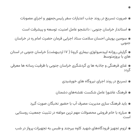
ضرورت تسریع در روند جذب اعتبارات سفر رئیس‌جمهور و اجرای مصوبات
استاندار خراسان جنوبی : دانشجو عامل امنیت، توسعه و پیشرفت است
سومین پویش احسان سلامت ستاد اجرایی فرمان حضرت امام ره در خراسان
جنوبی
گزارش روزانه اپیدمیولوژی بیماری کرونا ( 17 اردیبهشت) خراسان جنوبی در استان
های با بروزمتوسط
غنای فرهنگی و جاذبه ها ی گردشگری خراسان جنوبی با ظرفیت رسانه ها معرفی
گردد
تسریع در روند اجرای نیروگاه های خورشیدی
فرهنگ عاشورا عامل شکست نقشه‌های دشمنان
باید فرهنگ سازی مدیریت مصرف آب با حضور نخبگان صورت گیرد
مبارزه با خام فروشی محصولات مهم ترین مولفه در تثبیت جمعیت روستایی
است
لزوم تجهیز فرودگاه‌های شهید کاوه بیرجند و طبس به تجهیزات پرواز در شب