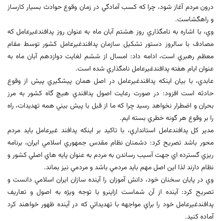
درون مردم آغاز شود، چرا كه كسب آمادگي در زمان وقوع حوادث بسيار كارساز
و راهگشاست.
وي، با اشاره به نامگذاري روز هشتم آبان ماه به عنوان روز پدافندغيرعامل كه
مصادف با سالروز دستور تشكيل سازمان پدافندغيرعامل كشور توسط مقام
معظم رهبري است، ادامه داد: امسال از ششم لغايت دوازدهم آبان ماه به
عنوان ايام هفته پدافندغيرعامل نامگذاري شده است.
عابدي، با بيان اينكه پدافندغيرعامل در اصل همان پيشگيري پيش از وقوع
حادثه است افزود: در صورت رعايت اصول پدافندي هيچ گاه كشور به مرز
بحران و اضطرار نخواهد رسيد چرا كه ما از قبل با پيش بيني همه تهديدات، راه
را بر وقوع هر گونه خطري بسته ايم.
مدير كل پدافندعامل استانداري، با تاكيد بر اينكه پدافند غيرعامل بايد مردم
محور باشد تصريح كرد: دشمنان نظام مقدس جمهوري اسلامي ايران، برنامه
ريزي گسترده اي جهت آسيب رساندن به مردم به عنوان پايه هاي اصلي كشور و
نظام دارند لذا اين اصل مهم بايد مردمي باشد و مردمي نيز بماند.
وي در پايان سخنان خود، دانش آموزان را آينده سازان ايران اسلامي دانست و
تصريح كرد: آينده از آن شماست ازاينرو با توجه ويژه به اصول و تعاريف
پدافندغيرعامل خود را براي مواجهه با تهديداتي كه در آينده ظهور خواهند كرد
آماده كنيد.