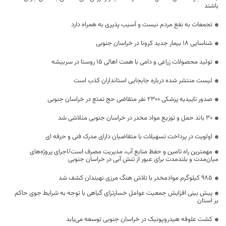
باشند
تجمعات به نفع مردم نیست و آسیب پذیری به همراه دارد
شناسایی 18 بیمار جدید کرونا در خراسان جنوبی
تولید محصولات زراعی و دامی با همت اهالی ۱۵ روستا در سربیشه
لیست منتشر شده درباره جابجایی استانداران کذب است
صدور تاییدیه پزشکی 2300 نفر متقاضی حج تمتع در خراسان جنوبی
۳۰ باند حمل و توزیع مواد مخدر در خراسان جنوبی متلاشی شد
اولویت در پرداخت تسهیلات با متقاضیان دارای مدرک فنی و حرفه ای
مهمترین راه تامین و حفظ منابع آب، مدیریت مصرف است/اجرای پروژه‌های
میان‌مدت و بلندمدت برای عبور از تنش آبی در خراسان جنوبی
985 کیلوگرم موادمخدر با تلاش هنگ مرزی نهبندان کشف شد
پیش بینی افزایش جمعیت عوامل خسارتزای گیاهی با توجه به شرایط جوی حاکم
بر استان
کشت علوفه هیدروپونیک در خراسان جنوبی توسعه می‌یابد