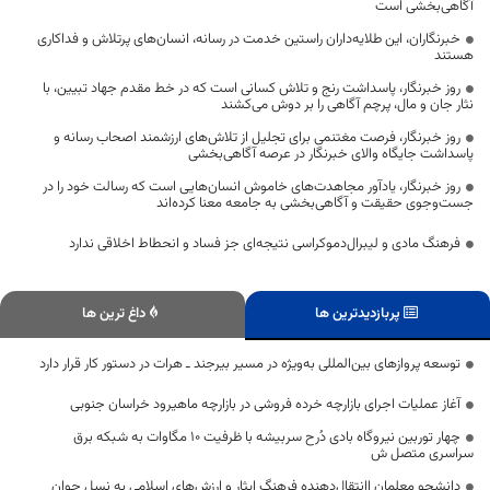
آگاهی‌بخشی است
خبرنگاران، این طلایه‌داران راستین خدمت در رسانه، انسان‌های پرتلاش و فداکاری
هستند
روز خبرنگار، پاسداشت رنج و تلاش کسانی است که در خط مقدم جهاد تبیین، با
نثار جان و مال، پرچم آگاهی را بر دوش می‌کشند
روز خبرنگار، فرصت مغتنمی برای تجلیل از تلاش‌های ارزشمند اصحاب رسانه و
پاسداشت جایگاه والای خبرنگار در عرصه آگاهی‌بخشی
روز خبرنگار، یادآور مجاهدت‌های خاموش انسان‌هایی است که رسالت خود را در
جست‌وجوی حقیقت و آگاهی‌بخشی به جامعه معنا کرده‌اند
فرهنگ مادی و لیبرال‌دموکراسی نتیجه‌ای جز فساد و انحطاط اخلاقی ندارد
پربازدیدترین ها
داغ ترین ها
توسعه پروازهای بین‌المللی به‌ویژه در مسیر بیرجند ـ هرات در دستور کار قرار دارد
آغاز عملیات اجرای بازارچه خرده فروشی در بازارچه ماهیرود خراسان جنوبی
چهار توربین نیروگاه بادی دُرح سربیشه با ظرفیت ۱۰ مگاوات به شبکه برق
سراسری متصل ش
دانشجو معلمان اانتقال‌دهنده فرهنگ ایثار و ارزش‌های اسلامی به نسل جوان