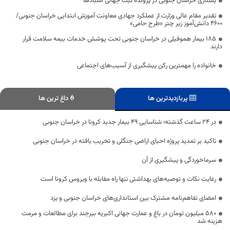
یشتازی خراسان جنوبی در پرونده ثبت جهانی آسبادها
تقدیر مقام عالی وزارت از عملکرد جهادی معاونت آموزش ابتدایی خراسان جنوبی/
۴۶۰۰ دانش‌آموز زیر چتر «طرح حامی»
۱۸۵ بیمار هموفیلی در خراسان جنوبی تحت پوشش خدمات بیمه سلامت قرار
دارند
خانواده را مهمترین رکن پیشگیری از آسیب‌های اجتماعی
پربازدیدترین ها
داغ ترین ها
در 24 ساعت گذشته؛ شناسایی 49 بیمار جدید کرونا در خراسان جنوبی
تاکید بر تمدید پروژه احیای اراضی جنگلی و تخریب یافته در خراسان جنوبی
سرماخوردگی و پیشگیری از آن
رعایت نکات و توصیه‌های بهداشتی تنها راه مقابله با ویروس کرونا است
امضای تفاهم‌نامه مشترک بین استانداری‌های خراسان جنوبی و یزد
۵۸۰ میلیون تومان در باغ و عمارت جهانی اکبریه بیرجند برای مطالعات و مرمت
هزینه شد