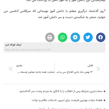
بیمارستانی این دانش آموز را به طور کامل ت پرداخت می کند.
?روز گذشته، درگیری معلم با دانش آموز نهبندانی که سرکلاس آدامس می
جوئید، منجر به شکستن دست و سر دانش آموز شد
لینک کوتاه خبر:
https://khabarvahonar.ir/news/?p=13746
قبلی
بعدی
13 بهمن ماه جاری افتتاح سی و ششمین جشنواره فیلم فجر در خراسان جنوبی
حمایت همه جانبه معاون توسعه روستایی و مناطق محروم نهاد ریاست جمهوری از صنایع دستی
سخت‌ترین شرایط پس از انقلاب را با اتکای به مردم پشت سر گذاشتیم
هفته دولت بهترین فرصت برای تبیین خدمات نظام و دولت