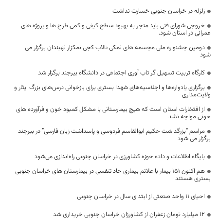
زلزله در خراسان جنوبی خسارت نداشت
خروجی شورای فنی باید منجر به بهبود سطح کیفی و کمی طرح ها و پروژه های
عمرانی در استان شود.
دومین جشنواره ملی مجسمه های نمکی تالاب کجی نمکزار نهبندان برگزار می
شود
کارگاه تربیت تسهیل گر تاب آوری اجتماعی در دانشگاه بیرجند برگزار شد
برگزاری یادواره‌ها و اجلاسیه‌های شهدا بستری برای بازخوانی درس‌های بزرگ ایثار و
ولایت‌مداری
از افتخارات استان است که هیچ بیمارستانی با مشکل کمبود خون و فرآورده‌ های
خونی مواجه نشد
مراسم “بزرگداشت حکیم ابوالقاسم فردوسی و پاسداشت زبان فارسی” در بیرجند
برگزار می شود
پایگاه اطلاعات و داده حوزه کشاورزی در خراسان جنوبی راه‌اندازی می‌شود
هم اکنون 151 بیمار با علائم بیماری حاد تنفسی در بیمارستان های خراسان جنوبی
بستری هستند
احیای ۱۱ واحد صنعتی از ابتدای سال در خراسان جنوبی
۱۲ میلیارد تومان زعفران از کشاورزان خراسان جنوبی خریداری شد