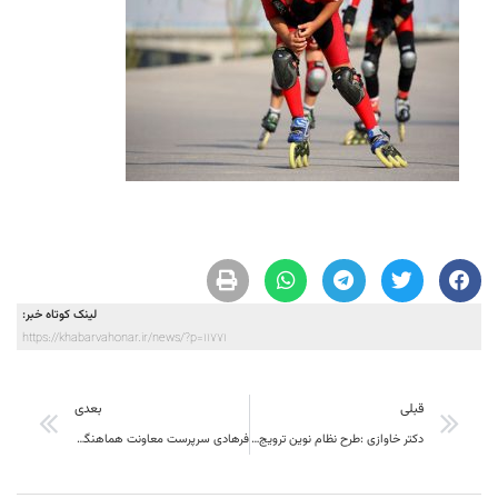
لینک کوتاه خبر:
https://khabarvahonar.ir/news/?p=11771
قبلی
بعدی
دکتر خاوازی :طرح نظام نوین ترویج در سطح کشور مرسوم و محل آشتی بدنه دولت و کشاورزان می باشد
فرهادی سرپرست معاونت هماهنگی امور عمرانی استاندار:پيش بيني تأمین ۲۷۶ میلیون متر مکعب آب براي افق۱۴۲۵ استان