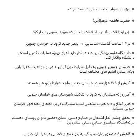
اورژانس هوایی طبس ناجی ۴ مصدوم شد
حضرت فاطمه الزهرا(س)
وزیر ارتباطات و فناوری اطلاعات با خانواده شهید یعقوبی دیدار کرد
در 24 ساعت گذشته؛شناسایی 23 بیمار جدید کرونا در خراسان جنوبی
دانشگاه علوم پزشکی بیرجند در نظر دارد اجرای پروژه عملیات تکمیل استخر
دانشگاه واگذار کند
خراسان جنوبی جنوبی به دلیل شرایط توپوگرافی خاص و موقعیت جغرافیایی
ویژه، استان اقلیم های مختلف است
?بیش از ۶۰۸ هزار نفر در خراسان جنوبی واجد شرایط رأی‌دهی هستند
آمار روزانه مبتلایان به کرونا به تفکیک شهرستان های خراسان جنوبی
هزار مُبلغ و ۸۰۰ هیات مذهبی آماده مشارکت در برنامه‌های دهه فجر خراسان
جنوبی هستند
تحقق چشم انداز اشتغال در صنایع دستی استان :حضور بانوان روستای دهسلم
در نمایشگاه سراسری صنایع دستی استان یزد
کاهش 6 درصدی زمان رسیدگی به پرونده‌های قضایی در خراسان جنوبی