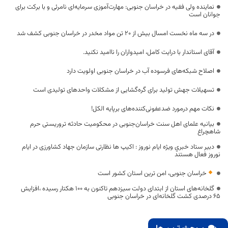
نماینده ولی فقیه در خراسان جنوبی: مهارت‌آموزی سرمایه‌ای نامرئی و با برکت برای
جوانان است
در سه ماه نخست امسال بیش از ۲۰ تن مواد مخدر در خراسان جنوبی کشف شد
آقای استاندار با درایت کامل، امیدواران را ناامید نکنید.
اصلاح شبکه‌های فرسوده آب در خراسان جنوبی اولویت دارد
تسهیلات جهش تولید برای گره‌گشایی از مشکلات واحدهای تولیدی است
نکات مهم درمورد ضدعفونی‌کننده‌های برپایه الکل!
بیانیه علمای اهل سنت خراسان‌جنوبی در محکومیت حادثه تروریستی حرم
شاهچراغ
دبير ستاد خبري ويژه ايام نوروز : اکیپ ها نظارتی سازمان جهاد کشاورزی در ایام
نوروز فعال هستند
خراسان جنوبی، امن ترین استان کشور است
گلخانه‌های استان از ابتدای دولت سیزدهم تاکنون به ۱۰۰ هکتار رسیده ،افزایش
۶۵ درصدی کشت گلخانه‌ای در خراسان جنوبی