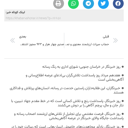
لینک کوتاه خبر:
https://khabarvahonar.ir/news/?p=86658
قبلی
بعدی
حجاب میراث ارزشمند معنوی و نماد تمدن ایرانی و اسلامی، هدیه‌ای الهی است
صدور چهار هزار و ۹۲۳ مجوز اشتغال خراسان جنوبی از درگاه ملی مجوزها
روز خبرنگار در خراسان جنوبی؛ شورای اداری به رنگ رسانه
هفدهم مرداد روز پاسداشت تلاش‌گران بی‌ادعای عرصه اطلاع‌رسانی و
آگاهی‌بخشی است
خبرنگاران، این طلایه‌داران راستین خدمت در رسانه، انسان‌های پرتلاش و فداکاری
هستند
روز خبرنگار، پاسداشت رنج و تلاش کسانی است که در خط مقدم جهاد تبیین، با
نثار جان و مال، پرچم آگاهی را بر دوش می‌کشند
روز خبرنگار، فرصت مغتنمی برای تجلیل از تلاش‌های ارزشمند اصحاب رسانه و
پاسداشت جایگاه والای خبرنگار در عرصه آگاهی‌بخشی
روز خبرنگار، یادآور مجاهدت‌های خاموش انسان‌هایی است که رسالت خود را در