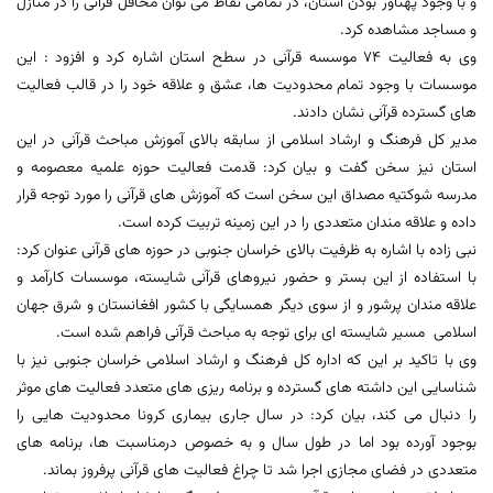
و با وجود پهناور بودن استان، در تمامی نقاط می توان محافل قرآنی را در منازل
و مساجد مشاهده کرد.
وی به فعالیت 74 موسسه قرآنی در سطح استان اشاره کرد و افزود‌ : این
موسسات با وجود تمام محدودیت ها، عشق و علاقه خود را در قالب فعالیت
های گسترده قرآنی نشان دادند.
مدیر کل فرهنگ و ارشاد اسلامی از سابقه بالای آموزش مباحث قرآنی در این
استان نیز سخن گفت و بیان کرد: قدمت فعالیت حوزه علمیه معصومه و
مدرسه شوکتیه مصداق این سخن است که آموزش های قرآنی را مورد توجه قرار
داده و علاقه مندان متعددی را در این زمینه تربیت کرده است.
نبی زاده با اشاره به ظرفیت بالای خراسان جنوبی در حوزه های قرآنی عنوان کرد:
با استفاده از این بستر و حضور نیروهای قرآنی شایسته، موسسات کارآمد و
علاقه مندان پرشور و از سوی دیگر همسایگی با کشور افغانستان و شرق جهان
اسلامی مسیر شایسته ای برای توجه به مباحث قرآنی فراهم شده است.
وی با تاکید بر این که اداره کل فرهنگ و ارشاد اسلامی خراسان جنوبی نیز با
شناسایی این داشته های گسترده و برنامه ریزی های متعدد فعالیت های موثر
را دنبال می کند، بیان کرد: در سال جاری بیماری کرونا محدودیت هایی را
بوجود آورده بود اما در طول سال و به خصوص درمناسبت ها، برنامه های
متعددی در فضای مجازی اجرا شد تا چراغ فعالیت های قرآنی پرفروز بماند.