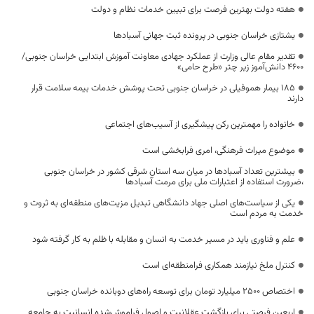
هفته دولت بهترین فرصت برای تبیین خدمات نظام و دولت
یشتازی خراسان جنوبی در پرونده ثبت جهانی آسبادها
تقدیر مقام عالی وزارت از عملکرد جهادی معاونت آموزش ابتدایی خراسان جنوبی/
۴۶۰۰ دانش‌آموز زیر چتر «طرح حامی»
۱۸۵ بیمار هموفیلی در خراسان جنوبی تحت پوشش خدمات بیمه سلامت قرار
دارند
خانواده را مهمترین رکن پیشگیری از آسیب‌های اجتماعی
موضوع میراث فرهنگی، امری فرابخشی است
بیشترین تعداد آسبادها در میان سه استان شرقی کشور در خراسان جنوبی
،ضرورت استفاده از اعتبارات ملی برای مرمت آسبادها
یکی از سیاست‌های اصلی جهاد دانشگاهی تبدیل مزیت‌های منطقه‌ای به ثروت و
خدمت به مردم است
علم و فناوری باید در مسیر خدمت به انسان و مقابله با ظلم به کار گرفته شود
کنترل ملخ نیازمند همکاری فرامنطقه‌ای است
اختصاص 2500 میلیارد تومان برای توسعه راه‌های دوبانده خراسان جنوبی
اربعین فرصتی برای بازگشت عقلانیت و اصول فراموش‌شده انسانیت به جامعه