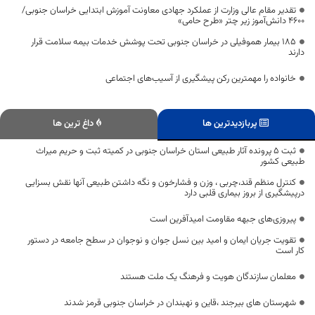
تقدیر مقام عالی وزارت از عملکرد جهادی معاونت آموزش ابتدایی خراسان جنوبی/
۴۶۰۰ دانش‌آموز زیر چتر «طرح حامی»
۱۸۵ بیمار هموفیلی در خراسان جنوبی تحت پوشش خدمات بیمه سلامت قرار
دارند
خانواده را مهمترین رکن پیشگیری از آسیب‌های اجتماعی
پربازدیدترین ها
داغ ترین ها
ثبت 5 پرونده آثار طبیعی استان خراسان جنوبی در کمیته ثبت و حریم میراث
طبیعی کشور
کنترل منظم قند،چربی ، وزن و فشارخون و نگه داشتن طبیعی آنها نقش بسزایی
درپیشگیری از بروز بیماری قلبی دارد
پیروزی‌های جبهه مقاومت امیدآفرین است
تقویت جریان ایمان و امید بین نسل جوان و نوجوان در سطح جامعه در دستور
کار است
معلمان سازندگان هویت و فرهنگ یک ملت هستند
شهرستان های بیرجند ،قاین و نهبندان در خراسان جنوبی قرمز شدند