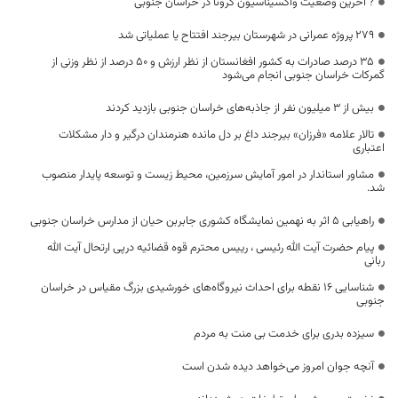
? آخرین وضعیت واکسیناسیون کرونا در خراسان جنوبی
۲۷۹ پروژه عمرانی در شهرستان بیرجند افتتاح یا عملیاتی شد
۳۵ درصد صادرات به کشور افغانستان از نظر ارزش و ۵۰ درصد از نظر وزنی از
گمرکات خراسان جنوبی انجام می‌شود
بیش از ۳ میلیون نفر از جاذبه‌های خراسان جنوبی بازدید کردند
تالار علامه «فرزان» بیرجند داغ بر دل مانده هنرمندان درگیر و دار مشکلات
اعتباری
مشاور استاندار در امور آمایش سرزمین، محیط زيست و توسعه پايدار منصوب
شد.
راهیابی 5 اثر به نهمین نمایشگاه کشوری جابربن حیان از مدارس خراسان جنوبی
پیام حضرت آیت الله رئیسی ، رییس محترم قوه قضائیه درپی ارتحال آیت الله
ربانی
شناسایی ۱۶ نقطه برای احداث نیروگاه‌های خورشیدی بزرگ مقیاس در خراسان
جنوبی
سیزده بدری برای خدمت بی منت به مردم
آنچه جوان امروز می‌خواهد دیده شدن است