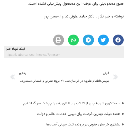
هیچ محدودیتی برای عرضه این محصول پیش‌بینی نشده است.
نوشته و خبر نگار : دکتر حامد عارفی نیا و ا.حسن پور
لینک کوتاه خبر:
https://khabarvahonar.ir/news/?p=112549
قبلی
بعدی
پویش«اطعام علوی» در خراسان‌جنوبی همزمان با عید غدیر
۳۰ پروژه عمرانی و خدماتی دستاوردهای حوزه عمرانی سفر رییس‌جمهور به خراسان جنوبی
سخت‌ترین شرایط پس از انقلاب را با اتکای به مردم پشت سر گذاشتیم
هفته دولت بهترین فرصت برای تبیین خدمات نظام و دولت
یشتازی خراسان جنوبی در پرونده ثبت جهانی آسبادها