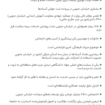
هفته دولت بهترین فرصت برای تبیین خدمات نظام و دولت
یشتازی خراسان جنوبی در پرونده ثبت جهانی آسبادها
تقدیر مقام عالی وزارت از عملکرد جهادی معاونت آموزش ابتدایی خراسان جنوبی/
۴۶۰۰ دانش‌آموز زیر چتر «طرح حامی»
۱۸۵ بیمار هموفیلی در خراسان جنوبی تحت پوشش خدمات بیمه سلامت قرار
دارند
خانواده را مهمترین رکن پیشگیری از آسیب‌های اجتماعی
موضوع میراث فرهنگی، امری فرابخشی است
بیشترین تعداد آسبادها در میان سه استان شرقی کشور در خراسان جنوبی
،ضرورت استفاده از اعتبارات ملی برای مرمت آسبادها
یکی از سیاست‌های اصلی جهاد دانشگاهی تبدیل مزیت‌های منطقه‌ای به ثروت و
خدمت به مردم است
علم و فناوری باید در مسیر خدمت به انسان و مقابله با ظلم به کار گرفته شود
کنترل ملخ نیازمند همکاری فرامنطقه‌ای است
اختصاص 2500 میلیارد تومان برای توسعه راه‌های دوبانده خراسان جنوبی
اربعین فرصتی برای بازگشت عقلانیت و اصول فراموش‌شده انسانیت به جامعه
بشری است