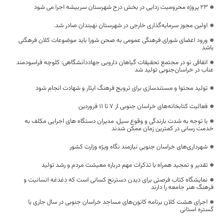
۲۳ پروژه محرومیت زدایی در بخش درح شهرستان سربیشه اجرا می شود
اولین مجوز سرمایه‌گذاری خارجی در شهرستان نهبندان صادر شد.
ورود اعضای شورای فرهنگی عمومی به صحن شورا باید موضوعات کلان فرهگنی
باشد
اتفاقی نو در مجتمع تحقیقات گیاهان دارویی جهاددانشگاهی: کلوچه فراسودمند
عناب در خراسان‌جنوبی تولید شد
تولید محتوا و مستندسازی برای ترویج فرهنگ ایثار و شهادت انجام شود
فعالیت کتابخانه‌های خراسان جنوبی از ۷ تا ۱۱ فروردین
با توجه به شدت بارندگی و وقوع سیل، مدیران دستگاه های اجرایی مکلف به
خدمت رسانی در کمترین زمان ممکن شدند
شهرداری‌های خراسان جنوبی نیازمند نگاه ویژه وزارت کشور
تقدیر و تمجید همراه با تذکرات مهم درباره معیشت مردم و رشد تولید
نمایشگاه کتاب فرصتی برای دیدن دسترنج کسانی است که دغدغه انسانیت و
فرهنگ هنر جامعه را دارند
اجرای هشت کلان برنامه کانون‌های مساجد خراسان جنوبی در سال جاری با
گستره استانی