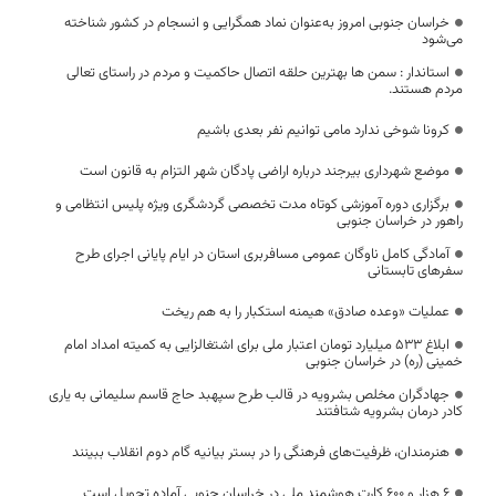
خراسان جنوبی امروز به‌عنوان نماد همگرایی و انسجام در کشور شناخته
می‌شود
استاندار : سمن ها بهترین حلقه اتصال حاکمیت و مردم در راستای تعالی
مردم هستند.
کرونا شوخی ندارد مامی توانیم نفر بعدی باشیم
موضع شهرداری بیرجند درباره اراضی پادگان شهر التزام به قانون است
برگزاری دوره آموزشی کوتاه مدت تخصصی گردشگری ویژه پلیس انتظامی و
راهور در خراسان جنوبی
آمادگی کامل ناوگان عمومی مسافربری استان در ایام پایانی اجرای طرح
سفرهای تابستانی
عملیات «وعده صادق» هیمنه استکبار را به هم ریخت
ابلاغ ۵۳۳ میلیارد تومان اعتبار ملی برای اشتغالزایی به کمیته امداد امام
خمینی (ره) در خراسان جنوبی
جهادگران مخلص بشرویه در قالب طرح سپهبد حاج قاسم سلیمانی به یاری
کادر درمان بشرویه شتافتند
هنرمندان، ظرفیت‌های فرهنگی را در بستر بیانیه گام دوم انقلاب ببینند
۶ هزار و ۶۰۰ کارت هوشمند ملی در خراسان جنوبی آماده تحویل است