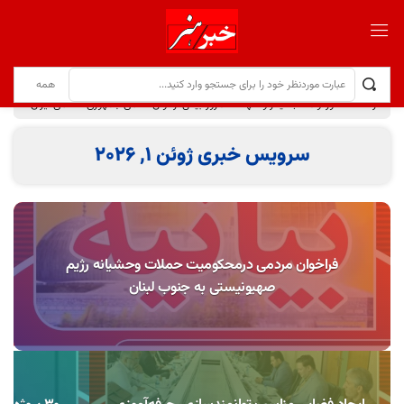
فرهنگ عاشورا و مکتب ایثار و شهادت امروز بیش از توان نظامی جمهوری اسلامی ایران موجب هراس دشمنان شده است
سرویس خبری ژوئن 1, 2026
فراخوان مردمی درمحکومیت حملات وحشیانه رژیم
صهیونیستی به جنوب لبنان