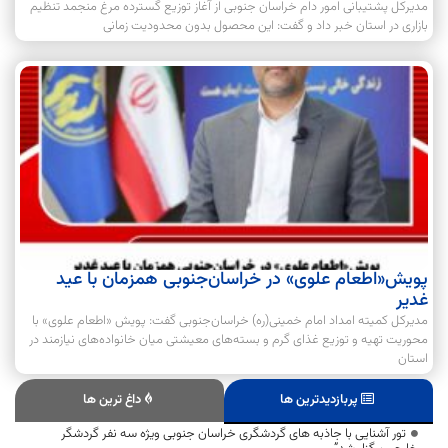
مدیرکل پشتیبانی امور دام خراسان جنوبی از آغاز توزیع گسترده مرغ منجمد تنظیم
بازاری در استان خبر داد و گفت: این محصول بدون محدودیت زمانی
پویش«اطعام علوی» در خراسان‌جنوبی همزمان با عید
غدیر
مدیرکل کمیته امداد امام خمینی(ره) خراسان‌جنوبی گفت: پویش «اطعام علوی» با
محوریت تهیه و توزیع غذای گرم و بسته‌های معیشتی میان خانواده‌های نیازمند در
استان
پربازدیدترین ها
داغ ترین ها
تور آشنایی با جاذبه های گردشگری خراسان جنوبی ویژه سه نفر گردشگر