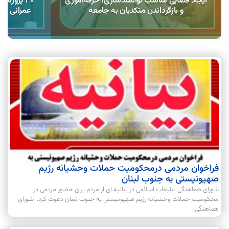
ایجاد فضایی مناسب توانمندسازی، حرفه‌آموزی
۳۰ پروژه
و بازگرداندن متکدیان به جامعه
عمرانی سف
فراخوان مردمی درمحکومیت حملات وحشیانه رژیم
صهیونیستی به جنوب لبنان
شورای هماهنگی تبلیغات اسلامی در بیانیه ای از مردم برای حضور مردمی در
محکومیت حملات وحشیانه رژیم صهیونیستی به جنوب لبنان دعوت کرد. شورای
هماهنگی