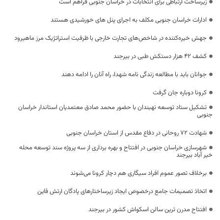
زیرساخت‌ ارتباطی برای انتخابات در خراسان جنوبی فراهم است
ادارات خراسان جنوبی مکلف به اجرای پنل های خورشیدی هستند
جهش خیره‌کننده در شاخص‌های تجارت خارجی با ظرفیت استراتژیک مرز ماهیرود
کشف ۴۲ هزار دستکش طبی در بیرجند
جوانان باید با مطالعه زندگی نامه شهدا، راه آنان را ادامه دهند
کرونا دوباره جان گرفت
تشکیل ستاد توسعه نهبندان با حضور محمد صادق معتمدیان استاندار خراسان
جنوبی
شهادت ۷۲ روحانی در دفاع مقدس از استان خراسان جنوبی
شهرسازی خراسان جنوبی در افتتاح و بهره برداری از سه پروژه سند توسعه محله
خیر آباد بیرجند
برخلاف تصور عموم افراد سیگاری هم دچار کرونا می‌شوند
اتخاذ تصمیمات جامع درخصوص ایجاد زیرساختارهای پادگان ارتش قاین
افتتاح مدرن ترین سالن اسکواش کشور در بیرجند