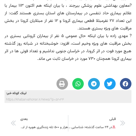
?معاون بهداشتی علوم پزشکی بیرجند ، با بیان اینکه هم اکنون 113 بیمار با
علائم بیماری حاد تنفسی در بیمارستان های استان بستری هستند گفت: از
این تعداد 27 نفرمبتلا قطعی بیماری کرونا و 12 نفر از مبتلایان کرونا در بخش
مراقبت های ویژه بستری هستند.
? مهدی زاده با بیان اینکه حال عمومی 5 نفر از بیماران کرونایی بستری در
بخش مراقبت های ویژه وخیم است، افزود: خوشبختانه در شبانه روز گذشته
هیچ مورد فوت در اثر کرونا، در خراسان جنوبی نداشیم و تعداد فوتی ها در اثر
بیماری کرونا همچنان 730 مورد در خراسان ثابت می ماند.
لینک کوتاه خبر:
https://khabarvahonar.ir/news/?p=52034
قبلی
بعدی
در 24 ساعت گذشته؛ شناسایی 14 بیمار جدید کرونا در خراسان جنوبی
هزار و ۵۰۰ تله زنده‌گیری هوبره از ابتدای امسال در خراسان جنوبی جمع‌آوری شده است