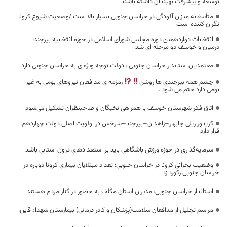
توسعه و پیشرفت نهبندان داشته باشند
متأسفانه میزان آلودگی در خراسان جنوبی بسیار بالا است /وضعیت شیوع کرونا
نگران کننده است
انتخابات دوازدهمین دوره مجلس شورای اسلامی در حوزه انتخابیه بیرجند،
درمیان و خوسف دو مرحله ای شد
معتمدیان استاندار خراسان جنوبی : دولت توجه ویژه‌ای به خراسان جنوبی دارد
چشم همه بیرجندی ها روشن
زمزمه ی مدافعان نیروهای بومی به غیر
بومی دارد ختم می شود .
اتاق فکر شهرستان خوسف با همراهی نخبگان و صاحبنظران تشکیل می‌شود
کریدور ریلی چابهار–زاهدان–بیرجند–سرخس در اولویت اصلی دولت چهاردهم
قرار دارد
سرمایه‌گذاری در حوزه ورزش باشگاهی باید بر استعدادهای درون استانی باشد
وضعیت بحرانی کرونا در خراسان جنوبی: تعداد مبتلایان بیماری کرونا دوباره در
خراسان جنوبی رکورد زد
استاندار خراسان جنوبی: مدیران استان مکلف به حضور در کنار مردم هستند
مراسم تجلیل از مدافعان سلامت(پزشکان و کادر درمانی) بیمارستان شهداء قاین.