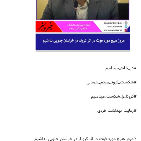
#در_خانه_میمانیم
#شکست_کرونا_مردم_همدلی
#کرونا_را_شکست_میدهیم
#رعایت_بهداشت_فردی
?امروز هیچ مورد فوت در اثر کرونا، در خراسان جنوبی نداشیم