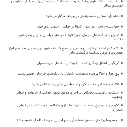
ریاست دانشگاه علوم پزشکی بیرجند خبرداد： بیمارستان رازی ظرفیتی بالقوه در
توریسم درمانی
جشنواره استانی سفره بنفش در بیرجند برگزار می شود
چهارشنبه دومین روز بدون کرونا در خراسان جنوبی رقم خورد
در این سفر قدم‌های نو برای حوزه فرهنگ و هنر خراسان جنوبی برخواهیم
داشت.
حضور استاندار خراسان جنوبی در جمع خانواده شهیدان رحیمی به منظور ابراز
همدردی و عرض تسلیت درگذشت مادر
?پیگیری انتقال پادگان ۰۴، در اولویت برنامه های حوزه عمران
پنج هزار و ۲۵۰ پرونده تسهیلات اشتغال به بانک‌های خراسان جنوبی رسید
۲۵ هزار و ۸۰۰ واحد مسکونی در خراسان جنوبی ساخته می‌شود
استفاده از ظرفیت نخبگانی در اجرای موفق قانون حمایت از خانواده و جوانی
جمعیت
تکریم ارباب رجوع و جذب اعتبارت ملی از وزارتخانه‌ها دو ملاک اصلی ارزیابی
مدیران
محمدرضا بیدختی معاون هماهنگی امور اجرایی حوزه استاندار منصوب شد