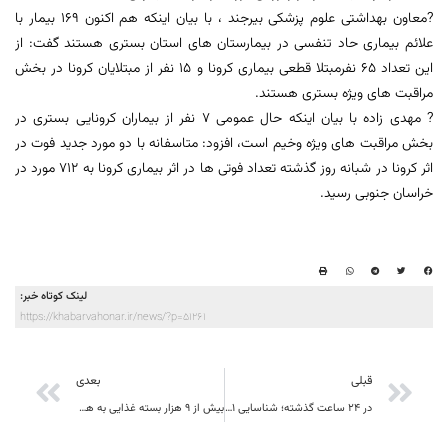
?معاون بهداشتی علوم پزشکی بیرجند ، با بیان اینکه هم اکنون 169 بیمار با
علائم بیماری حاد تنفسی در بیمارستان های استان بستری هستند گفت: از
این تعداد 65 نفرمبتلا قطعی بیماری کرونا و 15 نفر از مبتلایان کرونا در بخش
مراقبت های ویژه بستری هستند.
? مهدی زاده با بیان اینکه حال عمومی 7 نفر از بیماران کرونایی بستری در
بخش مراقبت های ویژه وخیم است، افزود: متاسفانه با دو مورد جدید فوت در
اثر کرونا در شبانه روز گذشته تعداد فوتی ها در اثر بیماری کرونا به 712 مورد در
خراسان جنوبی رسید.
لینک کوتاه خبر:
https://khabarvahonar.ir/news/?p=51261
قبلی
بعدی
در 24 ساعت گذشته؛ شناسایی 21 بیمار جدید کرونا در خراسان جنوبی
بیش از 9 هزار بسته غذایی به همت داوطلبان جمعیت هلال احمر بین نیازمندان خراسان جنوبی توزیع شد