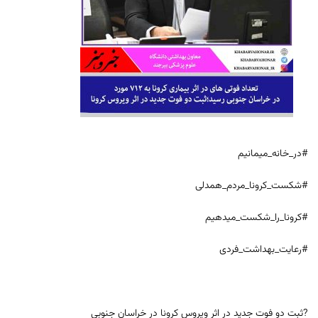
#در_خانه_میمانیم
#شکست_کرونا_مردم_همدلی
#کرونا_را_شکست_میدهیم
#رعایت_بهداشت_فردی
?ثبت دو فوت جدید در اثر ویروس کرونا در خراسان جنوبی