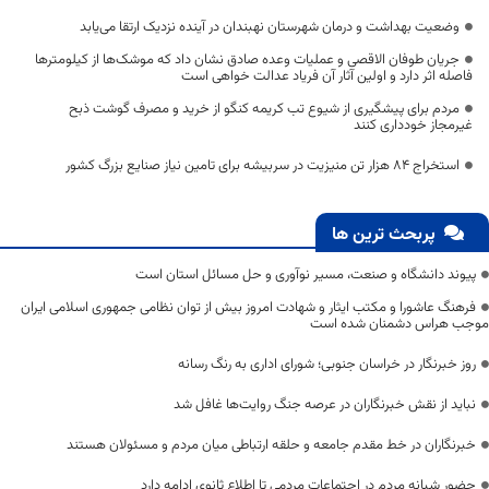
وضعیت بهداشت و درمان شهرستان نهبندان در آینده نزدیک ارتقا می‌یابد
جریان طوفان الاقصی و عملیات وعده صادق نشان داد که موشک‌ها از کیلومترها
فاصله اثر دارد و اولین آثار آن فریاد عدالت خواهی است
مردم برای پیشگیری از شیوع تب کریمه کنگو از خرید و مصرف گوشت ذبح
غیرمجاز خودداری کنند
استخراج ۸۴ هزار تن منیزیت در سربیشه برای تامین نیاز صنایع بزرگ کشور
پربحث ترین ها
پیوند دانشگاه و صنعت، مسیر نوآوری و حل مسائل استان است
فرهنگ عاشورا و مکتب ایثار و شهادت امروز بیش از توان نظامی جمهوری اسلامی ایران
موجب هراس دشمنان شده است
روز خبرنگار در خراسان جنوبی؛ شورای اداری به رنگ رسانه
نباید از نقش خبرنگاران در عرصه جنگ روایت‌ها غافل شد
خبرنگاران در خط مقدم جامعه و حلقه ارتباطی میان مردم و مسئولان هستند
حضور شبانه مردم در اجتماعات مردمی تا اطلاع ثانوی ادامه دارد