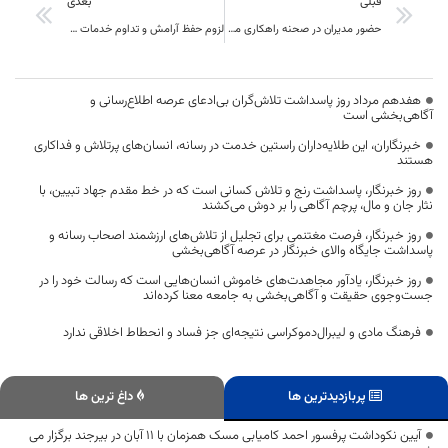
قبلی
بعدی
حضور مدیران در صحنه راهکاری مؤثر در افزایش نظارت‌ها برای جلوگیری از احتکار و تأمین نیاز
لزوم حفظ آرامش و تداوم خدمات‌ رسانی بدون وقفه به مردم
هفدهم مرداد روز پاسداشت تلاش‌گران بی‌ادعای عرصه اطلاع‌رسانی و
آگاهی‌بخشی است
خبرنگاران، این طلایه‌داران راستین خدمت در رسانه، انسان‌های پرتلاش و فداکاری
هستند
روز خبرنگار، پاسداشت رنج و تلاش کسانی است که در خط مقدم جهاد تبیین، با
نثار جان و مال، پرچم آگاهی را بر دوش می‌کشند
روز خبرنگار، فرصت مغتنمی برای تجلیل از تلاش‌های ارزشمند اصحاب رسانه و
پاسداشت جایگاه والای خبرنگار در عرصه آگاهی‌بخشی
روز خبرنگار، یادآور مجاهدت‌های خاموش انسان‌هایی است که رسالت خود را در
جست‌وجوی حقیقت و آگاهی‌بخشی به جامعه معنا کرده‌اند
فرهنگ مادی و لیبرال‌دموکراسی نتیجه‌ای جز فساد و انحطاط اخلاقی ندارد
پربازدیدترین ها
داغ ترین ها
آیین نکوداشت پرفسور احمد کامیابی مسک همزمان با ۱۱ آبان در بیرجند برگزار می