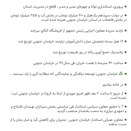
پرویزی، استانداری توانا و چهره‌ای مدیر و مدبر ، قاطع در مدیریت استان
در دولت سیزدهم یک‌هزار و ۶۱۰ میلیارد تومان در بخش آب و ۲۵۵ میلیارد تومان
در بخش فاضلاب در استان خراسان جنوبی هزینه شده است
بازدید سرزده معاون اجرایی رئیس جمهور از فروشگاه اتکای بیرجند
۱۹ هزار بسته تحصیلی میان دانش‌آموزان نیازمند خراسان جنوبی توزیع شد
پلاستیک جمع آوری زباله در روز طبیعت توزیع شد
ساخت ۹۲ مدرسه با همت خیران طی سال ۹۹ در خراسان جنوبی
خراسان جنوبی؛ توسعه نیافتگی و نمایندگانی که مطالبه گری را بلد نیستند …
در خانه بمانیم
از دیروز تا ساعت 2 بعد ظهر امروز موردی از ابتلا به کرونا در خراسان جنوبی ثبت
نشده است
? با حضور معاون سیاسی استاندار طی مراسمی بخش سرداران نهبندان افتتاح و
و «مهدی نیازی» به سمت بخشدار منتصب گردید.
معاون عمرانی استاندار خراسان جنوبی : مدیران برای کاهش گرد و غبار، زمان را از
دست ندهند