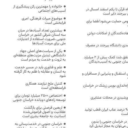
خانواده را مهمترین رکن پیشگیری از
قرآن تا یکم اسفند امسال در
آسیب‌های اجتماعی
بیرجند دایر است
موضوع میراث فرهنگی، امری
ومی حمایت می‌شود/فضا برای
فرابخشی است
بیشترین تعداد آسبادها در میان
اده‌کنندگان از امکانات دولتی
سه استان شرقی کشور در خراسان
جنوبی ،ضرورت استفاده از اعتبارات
ملی برای مرمت آسبادها
جویی ۱۰ درصدی دانشگاه بیرجند در مصرف
یکی از سیاست‌های اصلی جهاد
دانشگاهی تبدیل مزیت‌های منطقه‌ای
از ابتدای امسال محقق شد؛ کمک بیش از ۲ میلیارد
به ثروت و خدمت به مردم است
سان جنوبی به آسیب‌دیدگان
علم و فناوری باید در مسیر خدمت
به انسان و مقابله با ظلم به کار گرفته
استقبال و پذیرایی از مسافران و
شود
کنترل ملخ نیازمند همکاری
اه‌اندازی بورس زرشک در خراسان
فرامنطقه‌ای است
اختصاص 2500 میلیارد تومان برای
 خورشیدی در محلات عشایری
توسعه راه‌های دوبانده خراسان جنوبی
اربعین فرصتی برای بازگشت
خراسان جنوبی با ۹۸ درصد عناب ایران قطب تولید
عقلانیت و اصول فراموش‌شده
است
انسانیت به جامعه بشری است
در خراسان جنوبی را بدون
خراسان جنوبی در خدمت‌رسانی به
می‌توان به مجاز تبدیل کرد