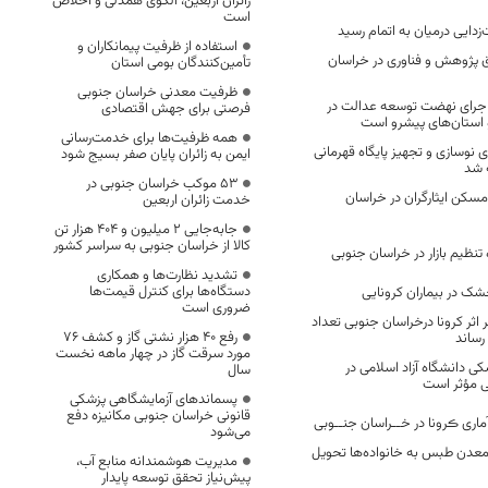
زائران اربعین، الگوی همدلی و اخلاص
است
استفاده از ظرفیت پیمانکاران و
 پژوهش و فناوری در خراسان
تأمین‌کنندگان بومی استان
ظرفیت معدنی خراسان جنوبی
اجرای نهضت توسعه عدالت در
فرصتی برای جهش اقتصادی
استان‌های پیشرو است
همه ظرفیت‌ها برای خدمت‌رسانی
 برای نوسازی و تجهیز پایگاه قهرمانی
ایمن به زائران پایان صفر بسیج شود
 شد
53 موکب خراسان جنوبی در
سکن ایثارگران در خراسان
خدمت زائران اربعین
جابه‌جایی 2 میلیون و 404 هزار تن
کالا از خراسان جنوبی به سراسر کشور
تشدید نظارت‌ها و همکاری
دستگاه‌ها برای کنترل قیمت‌ها
ک در بیماران کرونایی
ضروری است
اثر کرونا درخراسان جنوبی تعداد
رفع 40 هزار نشتی گاز و کشف 76
مورد سرقت گاز در چهار ماهه نخست
کی دانشگاه آزاد اسلامی در
سال
 مؤثر است
پسماندهای آزمایشگاهی پزشکی
قانونی خراسان جنوبی مکانیزه دفع
اری ڪرونا در خــراسان جنــوبی
می‌شود
باخته معدن طبس به خانواده‌ها تحویل
مدیریت هوشمندانه منابع آب،
پیش‌نیاز تحقق توسعه پایدار