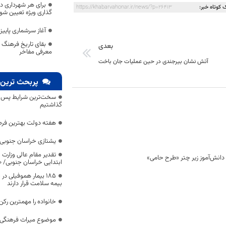
برای هر شهرداری د
 کوتاه خبر:
https://khabarvahonar.ir/news/?p=26413
گذاری ویژه تعیین شو
آغاز سرشماری پاییز
بقای تاریخ فرهنگ 
بعدی
معرفی مفاخر
آتش نشان بیرجندی در حین عملیات جان باخت
پربحث ترین 
سخت‌ترین شرایط پس از 
گذاشتیم
هفته دولت بهترین فرص
یشتازی خراسان جنوبی د
تقدیر مقام عالی وزارت
ابتدایی خراسان جنوبی/ ۴۶۰۰ دانش‌آموز زیر چتر «طرح حامی»
۱۸۵ بیمار هموفیلی
بیمه سلامت قرار دارند
خانواده را مهمترین رک
موضوع میراث فرهنگی،