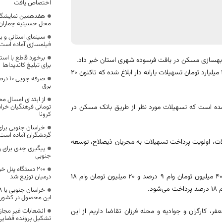
اختصاص یافت
هفدهمین نمایشگاه 
محل حسینیه جماران 
سینمای استانی و ب
فیلمسازی آماده است
برخورد قاطع با استف
و بهسازی مسکن در بافت فرسوده شهری استان خبر داد.
برای تبلیغ کاندیداها
مهدی جعفری، امروز ۲۳ خرداد، در نشست خبری تصریح کرد: برای این منظور ۳۵ میلیارد تومان تسهیلات یارانه دار ابلاغ شده که تاکنون ۲۰
صرفه 
برق
۷۶ واحد مسکونی در نظر گرفته شده است که تسهیلات مورد نظر از طریق بانک مسکن در
تومانی فرهنگیان خرا
کرونا
خراسان جنوبی برای 
گردشگران آماده است
ات، اولویت پرداخت تسهیلات به مجریان ذیصلاح، توسعه
پیگیری جدی برای ر
جنوبی
۲۰۰ دستگاه پنل
جعفری اظهار کرد: در این طرح به متقاضیان شخصی و غیرحرفه ای در بیرجند ۴۰ میلیون تومان وام ۹ درصد و ۲۰ میلیون تومان وام ۱۸
درمیان توزیع شد
این محصول در کشور
 کارگران و جوادیه و محله فرزان تقاضا داریم از این
انشعابات غیر مجاز 
تشکیل پرونده قضایی 