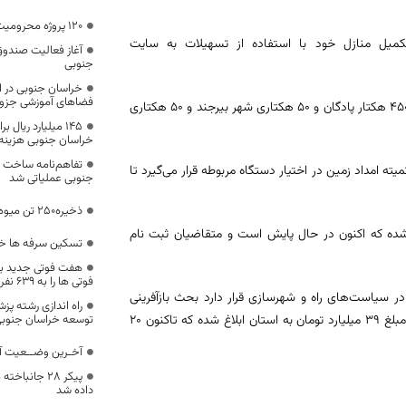
۱۲۰ پروژه محرومیت‌زدایی درمیان به اتمام رسید
کمیل منازل خود با استفاده از تسهیلات به سایت
آغاز فعالیت صندوق
جنوبی
خراسان جنوبی در 
فضاهای آموزشی جزو 
مدیرکل راه و شهرسازی خراسان جنوبی تصریح کرد: ۲ پروژه بزرگ از جمله اراضی ۴۵۰ هکتار پادگان و ۵۰ هکتاری شهر بیرجند و ۵۰ هکتاری
۱۴۵ میلیارد ریال
خراسان جنوبی هزینه
تفاهم‌نامه ساخت م
ه امداد زمین در اختیار دستگاه مربوطه قرار می‌گیرد تا
جنوبی عملیاتی شد
ذخیره‌۲۵۰ تن میوه تنظیم بازار در خراسان جنوبی
 شده که اکنون در حال پایش است و متقاضیان ثبت نام
تسکین سرفه ها خش
هفت فوتی جدید بر 
فوتی ها را به 639 نفر رساند
در سیاست‌های راه و شهرسازی قرار دارد بحث بازآفرینی
راه اندازی رشته پزش
شهری در دو بخش پروژه‌های زیربنایی و روبنایی است که در قالب ۸۰ پروژه به مبلغ ۳۹ میلیارد تومان به استان ابلاغ شده که تاکنون ۲۰
توسعه خراسان جنوبی
آخـرین وضــعیت آم
پیکر 28 جان
داده شد