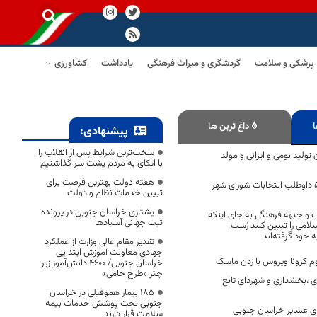
پزشکی و سلامت
گردشگری و میراث فرهنگی
یادداشت
کشاورزی
ا
داغ ترین ها
پیشنهادی:
سخت‌ترین شرایط پس از انقلاب را
ولید بومی و ایرانی و مولد
با اتکای به مردم پشت سر گذاشتیم
هفته دولت بهترین فرصت برای
تایید صلاحیت ۵۰۷ داوطلب انتخابات شورای شهر
تبیین خدمات نظام و دولت
یشتازی خراسان جنوبی در پرونده
ب و جبهه فرهنگی به جای اینکه
ثبت جهانی آسبادها
لامی را تبیین کنند ژست
 خود گرفته‌اند
تقدیر مقام عالی وزارت از عملکرد
جهادی معاونت آموزش ابتدایی
م کرونا ویروس با زدن ماسک
خراسان جنوبی/ ۴۶۰۰ دانش‌آموز زیر
چتر «طرح حامی»
ری ،بخشداری و شهردای تابع
۱۸۵ بیمار هموفیلی در خراسان
جنوبی تحت پوشش خدمات بیمه
برای عشایر خراسان جنوبی
سلامت قرار دارند