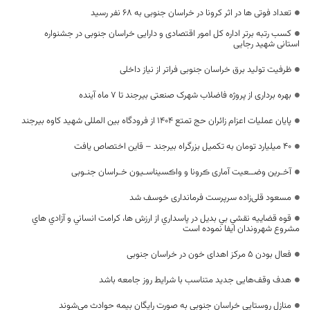
تعداد فوتی ها در اثر کرونا در خراسان جنوبی به 68 نفر رسید
کسب رتبه برتر اداره کل امور اقتصادی و دارایی خراسان جنوبی در جشنواره
استانی شهید رجایی
ظرفیت تولید برق خراسان جنوبی فراتر از نیاز داخلی
بهره برداری از پروژه فاضلاب شهرک صنعتی بیرجند تا ۷ ماه آینده
پایان عملیات اعزام زائران حج تمتع ۱۴۰۴ از فرودگاه بین المللی شهید کاوه بیرجند
۴۰ میلیارد تومان به تکمیل بزرگراه بیرجند – قاین اختصاص یافت
آخـرین وضــعیت آماری ڪرونا و واڪسیناسـیون خـراسان جنـوبی
مسعود قلی‌زاده سرپرست فرمانداری خوسف شد
قوه قضاییه نقشي بي بديل در پاسداري از ارزش ها، کرامت انساني و آزادي هاي
مشروع شهروندان ايفا نموده است
فعال بودن 5 مرکز اهدای خون در خراسان جنوبی
هدف وقف‌هایی جدید متناسب با شرایط روز جامعه باشد
منازل روستایی خراسان جنوبی به صورت رایگان بیمه حوادث می‌شوند