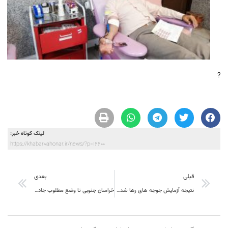
?
لینک کوتاه خبر:
https://khabarvahonar.ir/news/?p=16600
قبلی
بعدی
نتیجه آزمایش جوجه های رها شده در خراسان جنوبی منفی است
خراسان جنوبی تا وضع مطلوب جاده ایی فاصله زیادی دارد