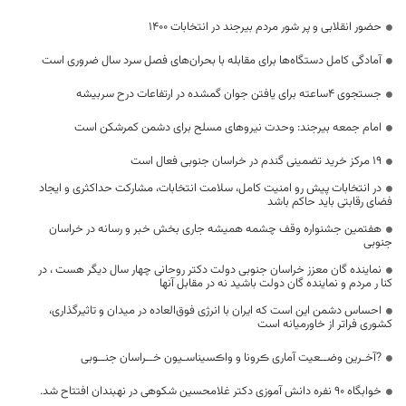
حضور انقلابی و پر شور مردم بیرجند در انتخابات 1400
آمادگی کامل دستگاه‌ها برای مقابله با بحران‌های فصل سرد سال ضروری است
جستجوی ۴ساعته برای یافتن جوان گمشده در ارتفاعات درح سربیشه
امام جمعه بیرجند: وحدت نیروهای مسلح برای دشمن کمرشکن است
19 مرکز خرید تضمینی گندم در خراسان جنوبی فعال است
در انتخابات پیش رو امنیت کامل، سلامت انتخابات، مشارکت حداکثری و ایجاد
فضای رقابتی باید حاکم باشد
هفتمین جشنواره وقف چشمه همیشه جاری بخش خبر و رسانه در خراسان
جنوبی
نماینده گان معزز خراسان جنوبی دولت دکتر روحانی چهار سال دیگر هست ، در
کنا ر مردم و نماینده گان دولت باشید نه در مقابل آنها
احساس دشمن این است که ایران با انرژی فوق‌العاده در میدان و تاثیرگذاری،
کشوری فراتر از خاورمیانه است
?آخـرین وضــعیت آماری ڪرونا و واڪسیناسـیون خــراسان جنــوبی
خوابگاه ۹۰ نفره دانش آموزی دکتر غلامحسین شکوهی در نهبندان افتتاح شد.