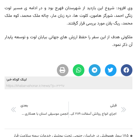
وی افزود: شروع این بازدید از شهرستان فهرج بود و در ادامه ی مسیر لوت
زنگی احمد، شورگز هامون، کلوت ها، دره زبان مار، چاله ملک محمد، کوه ملک
محمد، ریگ یلان مورد بررسی قرار گرفتند.
ملکوتی هدف از این سفر را حفظ ارزش های جهانی بیابان لوت و توسعه پایدار
آن ذکر نمود.
لینک کوتاه خبر:
https://khabarvahonar.ir/news/?p=13397
قبلی
بعدی
اجرای انواع روکش آسفالت ۲۸۹ کیلومتر از راه های استحفاظی خراسان جنوبی طی ۸ ماهه سال جاری
انجمن موسیقی استان با همکاری موسسه فرهنگی و هنری عرفان برگزار می کند
۱۸۵ بیمار هموفیلی در خراسان جنوبی تحت پوشش خدمات بیمه سلامت قرار