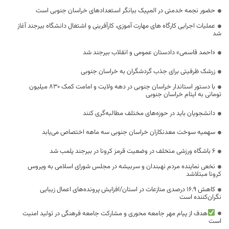
حضور نجمه خدمتی در المپیک بیانگر استعدادهای خراسان جنوبی است
عملیات اجرایی کارگاه های مهارت آموزی، کارآفرینی و اشتغال دانشگاه بیرجند آغاز
شد
«احمد قاسمی» دادستان عمومی و انقلاب بیرجند شد
زرشک ظرفیتی برای جذب گردشگران به خراسان جنوبی
با دستور استاندار خراسان جنوبی در دهه ولایت و امامت کمک 830 میلیون
تومانی به ایتام خراسان جنوبی
دانشجویان باید در حوزه‌های مختلف مطالبه‌گری کنند
سهمیه سوخت معدنکاران خراسان جنوبی سه ماهه اختصاص می‌یابد
6 باشگاه ورزشی متخلف در وضعیت قرمز کرونا در بیرجند پلمب شد
نخعی نماینده مردم نهبندان و سربیشه در مجلس شورای اسلامی به ویروس
کرونا مبتلاشد
کاهش ۱۶.۹ درصدی منازعات در استان/افزایش پرونده‌های اعمال زیبایی
نگران‌کننده است
هدف از پیام مهر جامعه محوری و مشارکت جامعه فرهنگی در تولید امنیت
است