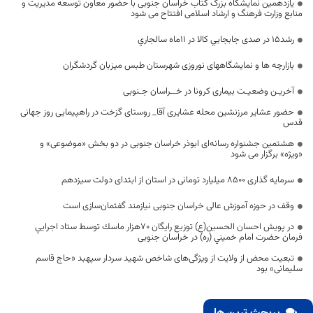
یازدهمین نمایشگاه بزرگ کتاب خراسان جنوبی با حضور معاون توسعه مدیریت و
منابع وزارت فرهنگ و ارشاد اسلامی افتتاح می شود
رشد15 در صدی جابجايي كالا در 11ماه سالجاري
بازارچه ها و نمایشگاههای نوروزی شهرستان طبس میزبان گردشگران
آخریـن وضعیـت بیماری کرونا در خــراسان جـنوبی
حضور عشایر مرزنشین محله عشایری آقا_ روستای گزخت در راهپیمایی روز جهانی
قدس
هشتمین جشنواره رسانه‌ای ابوذر خراسان جنوبی در دو بخش «موضوعی» و
«ویژه» برگزار می شود
سرمایه گذاری ۸۵۰۰ میلیارد تومانی در استان از ابتدای دولت سیزدهم
وقف در حوزه آموزش عالی خراسان جنوبی نیازمند گفتمان‌سازی است
در پويش احسان الحسين(ع) توزيع رایگان 70هزار ماسك توسط ستاد اجرايي
فرمان حضرت امام خميني (ره) در خراسان جنوبی
تبعیت محض از ولایت از ویژگی‌های شاخص شهید سردار سپهبد «حاج قاسم
سلیمانی» بود