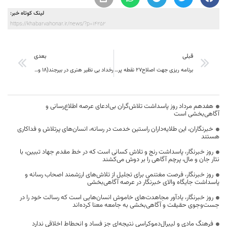
لینک کوتاه خبر:
https://khabarvahonar.ir/news/?p=14252
قبلی
بعدی
برنامه ریزی جهت اصلاح27 نقطه پر تصادف استان خراسان جنوبی
رخداد بی نظیر هنری در بیرجند(18 و19 اسفندماه در سالن گلبانگ)
هفدهم مرداد روز پاسداشت تلاش‌گران بی‌ادعای عرصه اطلاع‌رسانی و
آگاهی‌بخشی است
خبرنگاران، این طلایه‌داران راستین خدمت در رسانه، انسان‌های پرتلاش و فداکاری
هستند
روز خبرنگار، پاسداشت رنج و تلاش کسانی است که در خط مقدم جهاد تبیین، با
نثار جان و مال، پرچم آگاهی را بر دوش می‌کشند
روز خبرنگار، فرصت مغتنمی برای تجلیل از تلاش‌های ارزشمند اصحاب رسانه و
پاسداشت جایگاه والای خبرنگار در عرصه آگاهی‌بخشی
روز خبرنگار، یادآور مجاهدت‌های خاموش انسان‌هایی است که رسالت خود را در
جست‌وجوی حقیقت و آگاهی‌بخشی به جامعه معنا کرده‌اند
فرهنگ مادی و لیبرال‌دموکراسی نتیجه‌ای جز فساد و انحطاط اخلاقی ندارد