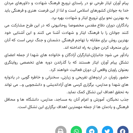
پیام آوران ایثار طرحی نو در راستای ترویج فرهنگ شهادت و دلاورهای مردان
خدا به جوانان کشورهای اسلامی است و لذا از این فرصت هنری و فرهنگی باید
به بهترین نحو برای ترویج ایثار و شهادت بهره برد.
یادگاران دوران دفاع مقدس مخصوصا روحانیونی که در این طرح مشارکت می
کنند جوانان را با فرهنگ ایثار و شهادت آشنا می کنند و این آشنایی خود
بهترین روش برای مقابله با تهاجم فرهنگی دشمنان و جنگ نرمی است که آنان
برای منحرف کردن جوان به راه انداخته اند.
یادآور می شود جانبازان،ایثارگران آزادگان و خانواده های شهدا از جمله اعضای
تشکل پیام آوران ایثار هستند که با گذراندن دوره های تخصصی روایتگری
بعنوان راویان واقعی آن دوران فعالیت خواهند کرد.
حضور راویان در اردوهای تفریحی و زیارتی، سخنرانی و خاطره گویی در یادواره
های شهدا و مدارس، برگزاری کرسی های آزاداندیشی و دانشجویی و… می تواند
به تحقق اهداف این تشکل کمک نماید.
جذب نخبگان، آموزش و اعزام آنان به مساجد، مدارس، دانشگاه ها و محافل
فرهنگی و یادمان ها از جمله مهمترین اهداف برگزاری این تشکل است.