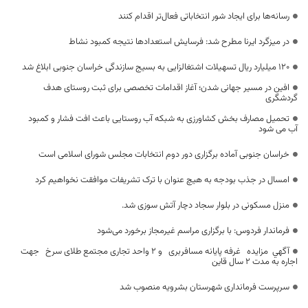
رسانه‌ها برای ایجاد شور انتخاباتی فعال‌تر اقدام کنند
در میزگرد ایرنا مطرح شد: فرسایش استعدادها نتیجه کمبود نشاط
۱۲۰ میلیارد ریال تسهیلات اشتغالزایی به بسیج سازندگی خراسان جنوبی ابلاغ شد
افین در مسیر جهانی شدن؛ آغاز اقدامات تخصصی برای ثبت روستای هدف
گردشگری
تحمیل مصارف بخش کشاورزی به شبکه آب روستایی باعث افت فشار و کمبود
آب می شود
خراسان جنوبی آماده برگزاری دور دوم انتخابات مجلس شورای اسلامی است
امسال در جذب بودجه به هیچ عنوان با ترک تشریفات موافقت نخواهیم کرد
منزل مسکونی در بلوار سجاد دچار آتش سوزی شد.
فرماندار فردوس: با برگزاری مراسم غیرمجاز برخورد می‌شود
آگهي مزایده غرفه پایانه مسافربری و 2 واحد تجاری مجتمع طلای سرخ جهت
اجاره به مدت 2 سال قاین
سرپرست فرمانداری شهرستان بشرویه منصوب شد