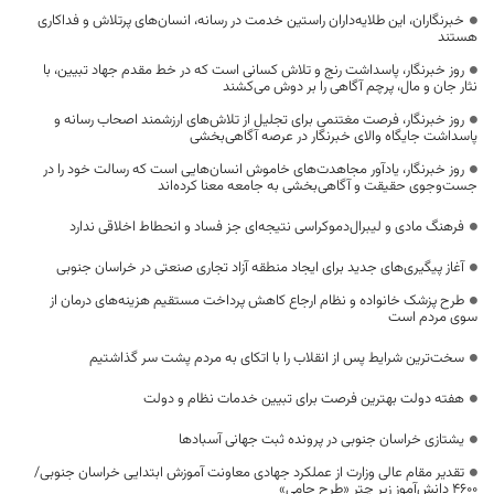
خبرنگاران، این طلایه‌داران راستین خدمت در رسانه، انسان‌های پرتلاش و فداکاری
هستند
روز خبرنگار، پاسداشت رنج و تلاش کسانی است که در خط مقدم جهاد تبیین، با
نثار جان و مال، پرچم آگاهی را بر دوش می‌کشند
روز خبرنگار، فرصت مغتنمی برای تجلیل از تلاش‌های ارزشمند اصحاب رسانه و
پاسداشت جایگاه والای خبرنگار در عرصه آگاهی‌بخشی
روز خبرنگار، یادآور مجاهدت‌های خاموش انسان‌هایی است که رسالت خود را در
جست‌وجوی حقیقت و آگاهی‌بخشی به جامعه معنا کرده‌اند
فرهنگ مادی و لیبرال‌دموکراسی نتیجه‌ای جز فساد و انحطاط اخلاقی ندارد
آغاز پیگیری‌های جدید برای ایجاد منطقه آزاد تجاری صنعتی در خراسان جنوبی
طرح پزشک خانواده و نظام ارجاع کاهش پرداخت مستقیم هزینه‌های درمان از
سوی مردم است
سخت‌ترین شرایط پس از انقلاب را با اتکای به مردم پشت سر گذاشتیم
هفته دولت بهترین فرصت برای تبیین خدمات نظام و دولت
یشتازی خراسان جنوبی در پرونده ثبت جهانی آسبادها
تقدیر مقام عالی وزارت از عملکرد جهادی معاونت آموزش ابتدایی خراسان جنوبی/
۴۶۰۰ دانش‌آموز زیر چتر «طرح حامی»