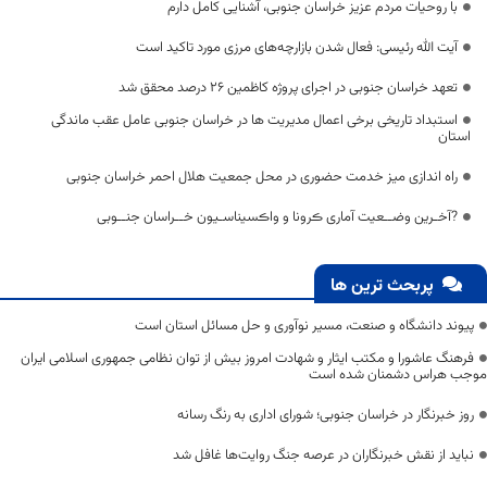
با روحیات مردم عزیز خراسان جنوبی، آشنایی کامل دارم
آیت الله رئیسی: فعال شدن بازارچه‌های مرزی مورد تاکید است
تعهد خراسان جنوبی در اجرای پروژه کاظمین ۲۶ درصد محقق شد
استبداد تاریخی برخی اعمال مدیریت ها در خراسان جنوبی عامل عقب ماندگی
استان
راه اندازی میز خدمت حضوری در محل جمعیت هلال احمر خراسان جنوبی
?آخـرین وضــعیت آماری ڪرونا و واڪسیناسـیون خــراسان جنــوبی
پربحث ترین ها
پیوند دانشگاه و صنعت، مسیر نوآوری و حل مسائل استان است
فرهنگ عاشورا و مکتب ایثار و شهادت امروز بیش از توان نظامی جمهوری اسلامی ایران
موجب هراس دشمنان شده است
روز خبرنگار در خراسان جنوبی؛ شورای اداری به رنگ رسانه
نباید از نقش خبرنگاران در عرصه جنگ روایت‌ها غافل شد