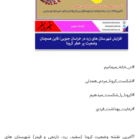
#در_خانه_میمانیم
#شکست_کرونا_مردم_همدلی
#کرونا_را_شکست_میدهیم
#رعایت_بهداشت_فردی
?آخرین نقشه وضعیت کرونا (سفید، زرد، نارنجی و قرمز) شهرستان های