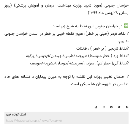
خراسان جنوبی (مورد تایید وزارت بهداشت، درمان و آموزش پزشکی) (بروز
رسانی 28بهمن ماه 1399)
در خراسان جنوبی این نقاط به شرح زیر است:
? نقاط قرمز (خیلی پر خطر): هیچ نقطه خیلی پر خطر در استان خراسان جنوبی
نداریم.
?نقاط نارنجی ( پر خطر ) : قائنات
?نقاط زرد ( خطر متوسط) :بیرجند/طبس/نهبندان/فردوس/زیرکوه
?نقاط آبی( خطر کم): سرایان/سربیشه/درمیان/بشرویه/خوسف
? احتمال تغییر روزانه این نقشه با توجه به میزان بیماران با نشانه های حاد
تنفسی در شهرستان ها ممکن است.
لینک کوتاه خبر:
https://khabarvahonar.ir/news/?p=53716