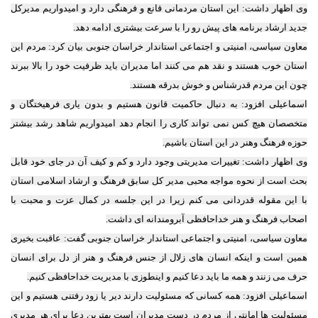
وی اظهار داشت: این استان مردمانی قانع و فرهنگی دارد و امیدواریم مدیرکل
جدید ارشاد برنامه های پیش رو را با سرعت بیشتری ادامه دهد.
معاون سیاسی، امنیتی و اجتماعی استاندار خراسان جنوبی بیان کرد: مردم این
استان خوب هستند و نقد هم می کنند اما مدیران باید ظرفیت خود را بالا ببرند
چون این مردم قدرشناس و خوش بدرقه هستند.
اسماعیلی افزود: به دنبال حاکمیت قانون هستیم و بدون یاری فرهیختگان و
متخصصان هیچ کس نمی تواند کاری را انجام دهد امیدواریم شاهد رشد بیشتر
حوزه فرهنگ وهنر در این استان باشیم.
وی اظهار داشت: تغییرات مدیریتی وجود دارد و کم و کیف آن در جای خود قابل
بحث است از نحوه مواجه محبی مدیر کل سابق فرهنگ و ارشاد اسلامی استان
با این مقوله قدردانی می کنم زیرا در این جلسه در کمال عزت و محبت با
اصحاب فرهنگ و هنر خداحافظی آبرومندانه ای داشت.
معاون سیاسی، امنیتی و اجتماعی استاندار خراسان جنوبی گفت: عاقبت بخیری
همین است و اینکه انسان های زلال از جنس فرهنگ و هنر از دل برای انسان
حرف می زنند و همه ما باید دعا کنیم و اینطوزی با مدیریت خداحافظی کنیم.
اسماعیلی افزود: همه کسانی که مسئولیت دارند دیر یا زود رفتنی هستیم و این
مسئولیت ها امانتی از مردم در دست مدیران است بهترین دعا برای هر مدیری