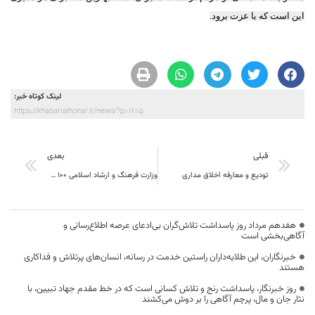
این است که با عزت برود.
لینک کوتاه خبر:
https://khabarvahonar.ir/news/?p=16115
قبلی
بعدی
تودیع و معارفه اخلاق مداری
وزارت فرهنگ و ارشاد اسلامی 100 وظیفه مهم در حوزه فرهنگ و هنر دارد
هفدهم مرداد روز پاسداشت تلاش‌گران بی‌ادعای عرصه اطلاع‌رسانی و
آگاهی‌بخشی است
خبرنگاران، این طلایه‌داران راستین خدمت در رسانه، انسان‌های پرتلاش و فداکاری
هستند
روز خبرنگار، پاسداشت رنج و تلاش کسانی است که در خط مقدم جهاد تبیین، با
نثار جان و مال، پرچم آگاهی را بر دوش می‌کشند