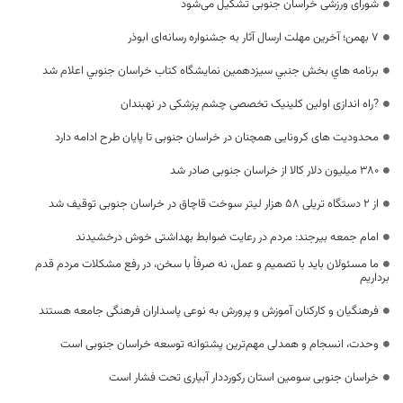
شورای ورزشی خراسان جنوبی تشکیل می‌شود
7 بهمن؛ آخرین مهلت ارسال آثار به جشنواره رسانه‌ای ابوذر
برنامه هاي بخش جنبي سيزدهمين نمايشگاه كتاب خراسان جنوبي اعلام شد
?راه اندازی اولین کلینیک تخصصی چشم پزشکی در نهبندان
محدودیت های کرونایی همچنان در خراسان جنوبی تا پایان طرح ادامه دارد
۳۸۰ میلیون دلار کالا از خراسان جنوبی صادر شد
از ۲ دستگاه تریلی ۵۸ هزار لیتر سوخت قاچاق در خراسان جنوبی توقیف شد
امام جمعه بیرجند: مردم در رعایت ضوابط بهداشتی خوش درخشیدند
ما مسئولان باید با تصمیم و عمل، نه صرفاً با سخن، در رفع مشکلات مردم قدم
برداریم
فرهنگیان و کارکنان آموزش و پرورش به نوعی پاسداران فرهنگی جامعه هستند
وحدت، انسجام و همدلی مهم‌ترین پشتوانه توسعه خراسان جنوبی است
خراسان جنوبی سومین استان رکورددار آبیاری تحت فشار است