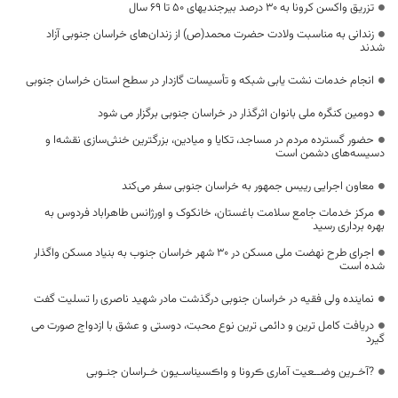
تزریق واکسن کرونا به 30 درصد بیرجندیهای 50 تا 69 سال
زندانی به مناسبت ولادت حضرت محمد(ص) از زندان‌های خراسان جنوبی آزاد
شدند
انجام خدمات نشت یابی شبکه و تأسیسات گازدار در سطح استان خراسان جنوبی
دومین کنگره ملی بانوان اثرگذار در خراسان جنوبی برگزار می شود
حضور گسترده مردم در مساجد، تکایا و میادین، بزرگترین خنثی‌سازی نقشه‌ا و
دسیسه‌های دشمن است
معاون اجرایی رییس جمهور به خراسان جنوبی سفر می‌کند
مرکز خدمات جامع سلامت باغستان، خانکوک و اورژانس طاهراباد فردوس به
بهره برداری رسید
اجرای طرح نهضت ملی مسکن در 30 شهر خراسان جنوب به بنیاد مسکن واگذار
شده است
نماینده ولی فقیه در خراسان جنوبی درگذشت مادر شهید ناصری را تسلیت گفت
دریافت کامل ترین و دائمی ترین نوع محبت، دوستی و عشق با ازدواج صورت می
گیرد
?آخـرین وضــعیت آماری ڪرونا و واڪسیناسـیون خـراسان جنـوبی