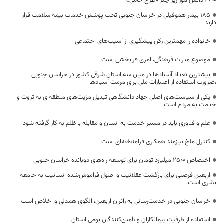
۴۶۰۰ دانش‌آموز زیر چتر «طرح حامی»
۱۸۵ بیمار هموفیلی در خراسان جنوبی تحت پوشش خدمات بیمه سلامت قرار
دارند
خانواده را مهمترین رکن پیشگیری از آسیب‌های اجتماعی
موضوع میراث فرهنگی، امری فرابخشی است
بیشترین تعداد آسبادها در میان سه استان شرقی کشور در خراسان جنوبی
،ضرورت استفاده از اعتبارات ملی برای مرمت آسبادها
یکی از سیاست‌های اصلی جهاد دانشگاهی تبدیل مزیت‌های منطقه‌ای به ثروت و
خدمت به مردم است
علم و فناوری باید در مسیر خدمت به انسان و مقابله با ظلم به کار گرفته شود
کنترل ملخ نیازمند همکاری فرامنطقه‌ای است
اختصاص 2500 میلیارد تومان برای توسعه راه‌های دوبانده خراسان جنوبی
اربعین فرصتی برای بازگشت عقلانیت و اصول فراموش‌شده انسانیت به جامعه
بشری است
خراسان جنوبی در خدمت‌رسانی به زائران اربعین، الگوی همدلی و اخلاص است
استفاده از ظرفیت پیمانکاران و تأمین‌کنندگان بومی استان