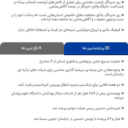
روز خبرنگار، فرصت مغتنمی برای تجلیل از تلاش‌های ارزشمند اصحاب رسانه و
پاسداشت جایگاه والای خبرنگار در عرصه آگاهی‌بخشی
روز خبرنگار، یادآور مجاهدت‌های خاموش انسان‌هایی است که رسالت خود را در
جست‌وجوی حقیقت و آگاهی‌بخشی به جامعه معنا کرده‌اند
فرهنگ مادی و لیبرال‌دموکراسی نتیجه‌ای جز فساد و انحطاط اخلاقی ندارد
پربازدیدترین ها
داغ ترین ها
حمایت بسیج علمی، پژوهشی و فناوری استان از 16 مخترع
وجودمعادن غنی زمینه ی سرمایه گذاری مناسبی برای شرکت های ترکیه ای
دراستان است
دو هفته طلایی برای شکستن زنجیره انتقال ویروس کرونا،مردم رعایت کنند
بهره‌مندی بیش از ۸۵۹ هزار نفر از خدمات مراکز بهداشتی دانشگاه علوم پزشکی
بیرجند
امیرعباس حسینی رییس هیات جودو بیرجند شد
هزار و ۵۹ پرونده با پویش حسینی در خراسان جنوبی بسته شد