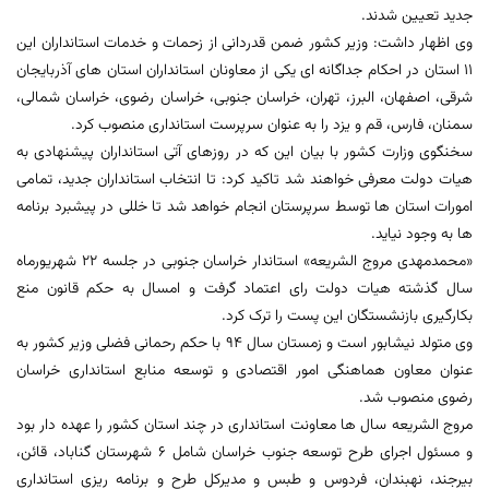
جدید تعیین شدند.
وی اظهار داشت: وزیر کشور ضمن قدردانی از زحمات و خدمات استانداران این
١١ استان در احکام جداگانه ای یکی از معاونان استانداران استان های آذربایجان
شرقی، اصفهان، البرز، تهران، خراسان جنوبی، خراسان رضوی، خراسان شمالی،
سمنان، فارس، قم و یزد را به عنوان سرپرست استانداری منصوب کرد.
سخنگوی وزارت کشور با بیان این که در روزهای آتی استانداران پیشنهادی به
هیات دولت معرفی خواهند شد تاکید کرد: تا انتخاب استانداران جدید، تمامی
امورات استان ها توسط سرپرستان انجام خواهد شد تا خللی در پیشبرد برنامه
ها به وجود نیاید.
«محمدمهدی مروج الشریعه» استاندار خراسان جنوبی در جلسه 22 شهریورماه
سال گذشته هیات دولت رای اعتماد گرفت و امسال به حکم قانون منع
بکارگیری بازنشستگان این پست را ترک کرد.
وی متولد نیشابور است و زمستان سال 94 با حکم رحمانی فضلی وزیر کشور به
عنوان معاون هماهنگی امور اقتصادی و توسعه منابع استانداری خراسان
رضوی منصوب شد.
مروج الشریعه سال ها معاونت استانداری در چند استان کشور را عهده دار بود
و مسئول اجرای طرح توسعه جنوب خراسان شامل 6 شهرستان گناباد، قائن،
بیرجند، نهبندان، فردوس و طبس و مدیرکل طرح و برنامه ریزی استانداری