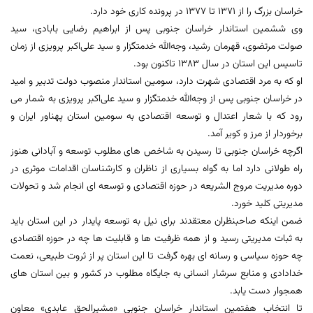
خراسان بزرگ را از 1371 تا 1377 در پرونده کاری خود دارد.
وی ششمین استاندار خراسان جنوبی پس از ابراهیم رضایی بابادی، سید
صولت مرتضوی، قهرمان رشید، وجه‌الله خدمتگزار و سید علی‌اکبر پرویزی از زمان
تاسیس این استان در سال 1383 تاکنون بود.
او که به مرد اقتصادی شهرت دارد، سومین استاندار منصوب دولت تدبیر و امید
در خراسان جنوبی پس از وجه‌الله خدمتگزار و سید علی‌اکبر پرویزی به شمار می
رود که با شعار اعتدال و توسعه اقتصادی به سومین استان پهناور ایران و
برخوردار از مرز و کویر آمد.
اگرچه خراسان جنوبی تا رسیدن به شاخص های مطلوب توسعه و آبادانی هنوز
راه طولانی دارد اما به گواه بسیاری از ناظران و کارشناسان اقدامات موثری در
دوره مدیریت مروج الشریعه در حوزه اقتصادی و توسعه ای انجام شد و تحولات
مدیریتی کلید خورد.
ضمن اینکه صاحبنظران معتقدند برای نیل به توسعه پایدار در این استان باید
به ثبات مدیریتی رسید و از همه ظرفیت ها و قابلیت ها چه در حوزه اقتصادی
چه حوزه سیاسی و رسانه ای بهره گرفت تا این استان پر از ثروت طبیعی، نعمت
خدادادی و منابع سرشار انسانی به جایگاه مطلوب در کشور و بین استان های
همجوار دست یابد.
تا انتخاب هفتمین استاندار خراسان جنوبی «مشیرالحق عابدی» معاون