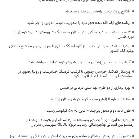
افتتاح پروژه پلیس راه‌های بیرجند و سربیشه
برنامه‌های ایام الله دهه فجر باید با محوریت مردم، تدوین و اجرا شود
۳ نفـر مـبتلای جـدید به کرونا در استان به تفکیک شـهرستان ۲ مورد درمیان ۱
مورد طبس
بازدید استاندار خراسان جنوبی از کارخانه کک سازی طبس سومین مجتمع صنعتی
تولید کک کشور
آیا شهرها با حضور پزشکان به عنوان شهردار درست اداره خواهند شد
ورزشکار کماندار خراسان جنوبی با ترکیب فرهنگ خداپرست و رونیا رضوی در
مسابقات قهرمانی آسیا افتخار آفرینی کرد
بهره برداری از دو طرح بهداشتی درمانی در طبس
هشدار درباره افزایش مجدد کرونا در شهرستان زیرکوه
طول باند دوم محور بیرجند – قاین به ۵۸ کیلومتر رسید
بازدید معاون امور اقتصادی وتوسعه منابع استانداری ،فرماندار وجمعی
ازمسئولین استانی وشهرستانی ازسایت پروژه RfLDLشهرستان سرایان
تنفس آرامش‌بخش: راهکاری ساده برای مدیریت استرس در زندگی پرمشغله امروز