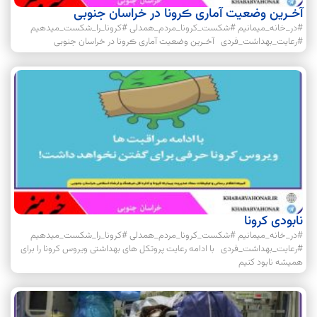
آخـرین وضعیت آماری ڪرونا در خراسان جنوبی
#در_خانه_میمانیم #شکست_کرونا_مردم_همدلی #کرونا_را_شکست_میدهیم
#رعایت_بهداشت_فردی آخـرین وضعیت آماری ڪرونا در خراسان جنوبی
نابودی کرونا
#در_خانه_میمانیم #شکست_کرونا_مردم_همدلی #کرونا_را_شکست_میدهیم
#رعایت_بهداشت_فردی با ادامه رعایت پروتکل های بهداشتی ویروس کرونا را برای
همیشه نابود کنیم