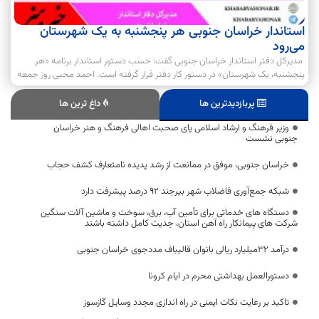
استاندار خراسان جنوبی هر پنجشنبه به یک شهرستان
می‌رود
مدیرکل دفتر استاندار خراسان ‌جنوبی گفت: حسب دستور استاندار برنامه «هر
پنجشنبه، یک شهرستان» در دستور کار دفتر قرار گرفته است. احمد محبی روز جمعه
پربازدیدترین ها
داغ ترین ها
وزیر فرهنگ و ارشاد اسلامی پای صحبت اهالی فرهنگ و هنر خراسان
جنوبی نشست
خراسان جنوبی، موفق در ممانعت از رشد پدیده نامتعارف کشف حجاب
شبکه جمع‌آوری فاضلاب شهر بیرجند ۹۲ درصد پیشرفت دارد
دستگاه های خدماتی برای تأمین آب، برق، سوخت و ماشین آلات سنگین
شرکت های پیمانکار راه آهن استان، جدیت کامل داشته باشند
درآمد ۳۲میلیارد ریالی بانوان قالیباف مددجوی خراسان جنوبی
دستورالعمل بهداشتی محرم در ایام کرونا
تاکید بر رعایت نکات ایمنی در راه اندازی مجدد وسایل گازسوز