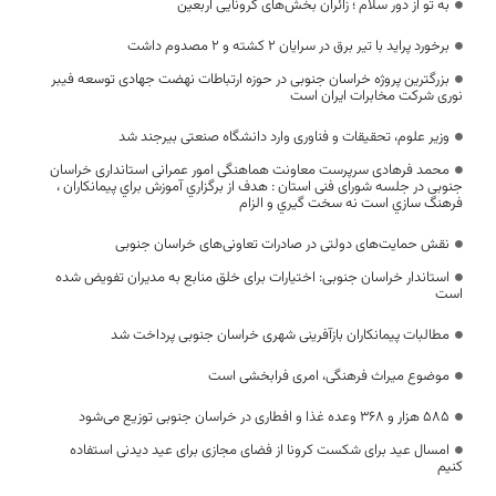
به تو از دور سلام ؛ زائران بخش‌های کرونایی اربعین
برخورد پراید با تیر برق در سرایان ۲ کشته و ۲ مصدوم داشت
بزرگترین پروژه‌ خراسان جنوبی در حوزه ارتباطات نهضت جهادی توسعه فیبر
نوری شرکت مخابرات ایران است
وزیر علوم، تحقیقات و فناوری وارد دانشگاه صنعتی بیرجند شد
محمد فرهادی سرپرست معاونت هماهنگی امور عمرانی استانداری خراسان
جنوبی در جلسه شورای فنی استان : هدف از برگزاري آموزش براي پيمانكاران ،
فرهنگ سازي است نه سخت گيري و الزام
نقش حمایت‌های دولتی در صادرات تعاونی‌های خراسان جنوبی
استاندار خراسان جنوبی: اختیارات برای خلق منابع به مدیران تفویض شده
است
مطالبات پیمانکاران بازآفرینی شهری خراسان جنوبی پرداخت شد
موضوع میراث فرهنگی، امری فرابخشی است
۵۸۵ هزار و ۳۶۸ وعده غذا و افطاری در خراسان جنوبی توزیع می‌شود
امسال عید برای شکست کرونا از فضای مجازی برای عید دیدنی استفاده
کنیم