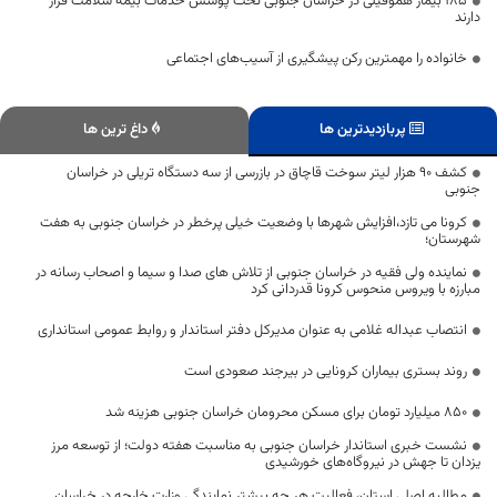
۱۸۵ بیمار هموفیلی در خراسان جنوبی تحت پوشش خدمات بیمه سلامت قرار
دارند
خانواده را مهمترین رکن پیشگیری از آسیب‌های اجتماعی
پربازدیدترین ها
داغ ترین ها
کشف ۹۰ هزار لیتر سوخت قاچاق در بازرسی از سه دستگاه تریلی در خراسان
جنوبی
کرونا می تازد،افزایش شهرها با وضعیت خیلی پرخطر در خراسان جنوبی به هفت
شهرستان؛
نماینده ولی فقیه در خراسان جنوبی از تلاش های صدا و سیما و اصحاب رسانه در
مبارزه با ویروس منحوس کرونا قدردانی کرد
انتصاب عبداله غلامی به عنوان مدیرکل دفتر استاندار و روابط عمومی استانداری
روند بستری بیماران کرونایی در بیرجند صعودی است
۸۵۰ میلیارد تومان برای مسکن محرومان خراسان جنوبی هزینه شد
نشست خبری استاندار خراسان جنوبی به مناسبت هفته دولت؛ از توسعه مرز
یزدان تا جهش در نیروگاه‌های خورشیدی
مطالبه اصلی استان، فعالیت هر چه بیشتر نمایندگی وزارت خارجه در خراسان