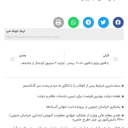
لینک کوتاه خبر:
https://khabarvahonar.ir/news/?p=14719
قبلی
بعدی
با قانون پارتو یا قانون 20:80 بیشتر آشنا شوید
بازدید ۳ میلیون گردشگر از جاذبه‌های خراسان‌جنوبی
سخت‌ترین شرایط پس از انقلاب را با اتکای به مردم پشت سر گذاشتیم
هفته دولت بهترین فرصت برای تبیین خدمات نظام و دولت
یشتازی خراسان جنوبی در پرونده ثبت جهانی آسبادها
تقدیر مقام عالی وزارت از عملکرد جهادی معاونت آموزش ابتدایی خراسان جنوبی/
۴۶۰۰ دانش‌آموز زیر چتر «طرح حامی»