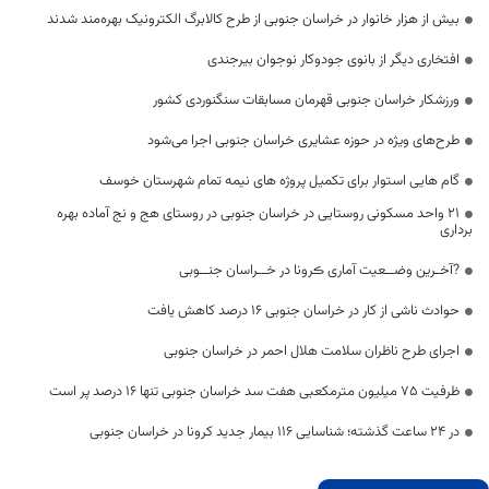
بیش از هزار خانوار در خراسان جنوبی از طرح کالابرگ الکترونیک بهره‌مند شدند
افتخاری دیگر از بانوی جودوکار نوجوان بیرجندی
ورزشکار خراسان جنوبی قهرمان مسابقات سنگنوردی کشور
طرح‌های ویژه در حوزه عشایری خراسان جنوبی اجرا می‌شود
گام هایی استوار برای تکمیل پروژه های نیمه تمام شهرستان خوسف
21 واحد مسکونی روستایی در خراسان جنوبی در روستای هج و نج آماده بهره
برداری
?آخـرین وضــعیت آماری ڪرونا در خــراسان جنــوبی
حوادث ناشی از کار در خراسان جنوبی ۱۶ درصد کاهش یافت
اجرای طرح ناظران سلامت هلال احمر در خراسان جنوبی
ظرفیت ۷۵ میلیون مترمکعبی هفت سد خراسان جنوبی تنها ۱۶ درصد پر است
در 24 ساعت گذشته؛ شناسایی 116 بیمار جدید کرونا در خراسان جنوبی