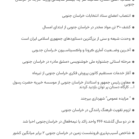
جنوبی
انتصاب اعضای ستاد انتخابات خراسان جنوبی
کشف 30 تن مواد مخدر در خراسان جنوبی از ابتدای امسال
وحدت شیعه و سنی از بزرگترین دستاوردهای جمهوری اسلامی ایران است
آخـرین وضــعیت آماری ڪرونا و واڪسیناسـیون خـراسان جنـوبی
مرحله استانی جشنواره ملی خوشنویسی «مشق مادر» در خراسان جنوبی
آغاز خدمات مستقیم کانون پرورش فکری خراسان جنوبی از تیرماه
معاون رئیس جمهور و استاندار خراسان جنوبی از موسسه خیریه حضرت رسول
ا…. کارگاه دستان پر توان بازدید کردند
” مزایده عمومی” شهرداری بیرجند
لزوم تقویت فرهنگ رانندگی در خراسان جنوبی
در دو سال گذشته ۴۶۶ واحد راکد یا نیمه‌فعال در خراسان‌جنوبی احیا شد
شاخص آسیب‌پذیری فرونشست زمین در خراسان جنوبی ۲ برابر میانگین کشور