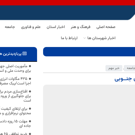
صفحه اصلی
فرهنگ و هنر
اخبار استان
علم و فناوری
جامعه
اخبار شهرستان ها
ارتباط با ما
پربازدیدترین ه
مأموریت اصلی جهادگ
امعه
,
خبر مهم
برای وحدت ملی و ان
 جنــوبی
۴۳۵ مگاوات انر
اجرا است/پیک مصرف برق اس
اقناع‌سازی مردم بر
برای جلوگیری از ورو
است
برای ارتقای کیفیت 
محتوای نرم‌افزاری و
مهلت ١۵ روز
جاده ای
خرید