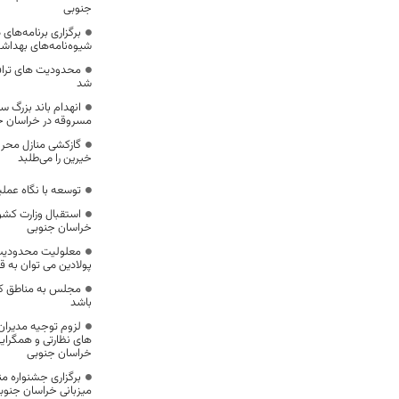
جنوبی
برگزاری برنامه‌های
شیوه‌نامه‌های بهدا
شد
انهدام باند بزرگ س
مسروقه در خراسان ج
گازکشی منازل محر
خیرین را می‌طلبد
توسعه با نگاه عملی
استقبال وزارت کشو
خراسان جنوبی
معلولیت محدودیت ن
پولادین می توان به 
مجلس به مناطق کمت
باشد
لزوم توجیه مدیران
های نظارتی و همگرایی
خراسان جنوبی
برگزاری جشنواره 
میزبانی خراسان جنوب