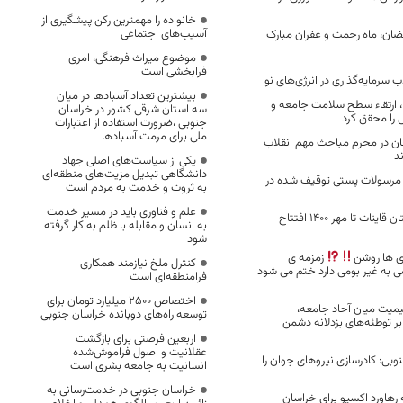
خانواده را مهمترین رکن پیشگیری از
آسیب‌های اجتماعی
ضان، ماه رحمت و غفران مبارک
موضوع میراث فرهنگی، امری
فرابخشی است
 سرمایه‌گذاری در انرژی‌های نو
بیشترین تعداد آسبادها در میان
، ارتقاء سطح سلامت جامعه و
سه استان شرقی کشور در خراسان
را محقق کرد
جنوبی ،ضرورت استفاده از اعتبارات
ملی برای مرمت آسبادها
ان در محرم مباحث مهم انقلاب
ند
یکی از سیاست‌های اصلی جهاد
دانشگاهی تبدیل مزیت‌های منطقه‌ای
ز مرسولات پستی توقیف شده در
به ثروت و خدمت به مردم است
علم و فناوری باید در مسیر خدمت
۶ مدرسه در شهرستان قاینات تا مهر ۱۴۰۰ افتتاح
به انسان و مقابله با ظلم به کار گرفته
شود
 ها روشن
زمزمه ی
کنترل ملخ نیازمند همکاری
ی به غیر بومی دارد ختم می شود
فرامنطقه‌ای است
اختصاص 2500 میلیارد تومان برای
میت میان آحاد جامعه،
توسعه راه‌های دوبانده خراسان جنوبی
ابر توطئه‌های بزدلانه دشمن
اربعین فرصتی برای بازگشت
عقلانیت و اصول فراموش‌شده
وبی: کادرسازی نیروهای جوان را
انسانیت به جامعه بشری است
خراسان جنوبی در خدمت‌رسانی به
م‌نامه رهاورد اکسپو برای خراسان