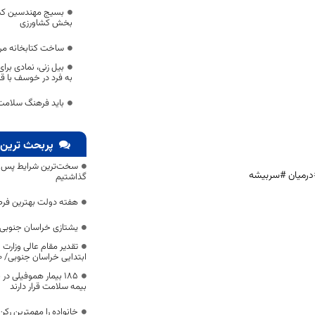
بسیج مهندسین کشا
بخش کشاورزی
ساخت کتابخانه مر
بیل زنی، نمادی برا
به فرد در خوسف با قدمتی 0
باید فرهنگ سلامت
پربحث ترین 
سخت‌ترین شرایط پس از 
درمیان #سربیشه
گذاشتیم
هفته دولت بهترین فرص
یشتازی خراسان جنوبی د
تقدیر مقام عالی وزارت
ابتدایی خراسان جنوبی/ ۴۶۰۰ دانش‌آموز زیر چتر «طرح حامی»
۱۸۵ بیمار هموفیلی
بیمه سلامت قرار دارند
خانواده را مهمترین رک