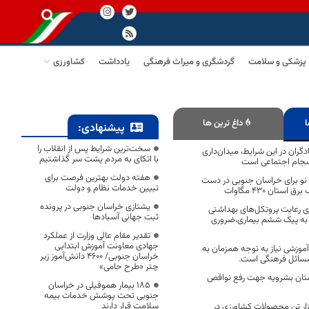
پزشکی و سلامت
گردشگری و میراث فرهنگی
یادداشت
کشاورزی
ا
داغ ترین ها
پیشنهادی:
سخت‌ترین شرایط پس از انقلاب را
ران در این شرایط، میدان‌داری
با اتکای به مردم پشت سر گذاشتیم
سجام اجتماعی است
هفته دولت بهترین فرصت برای
ژی نو برای خراسان جنوبی در دست
تبیین خدمات نظام و دولت
تان ۴۳۰ مگاوات
یشتازی خراسان جنوبی در پرونده
ای رعایت پروتکل‌های بهداشتی
ثبت جهانی آسبادها
د به پیک ششم بیماری،ضروری
تقدیر مقام عالی وزارت از عملکرد
جهادی معاونت آموزش ابتدایی
آموزشی نیاز به توجه همزمان به
خراسان جنوبی/ ۴۶۰۰ دانش‌آموز زیر
 مسائل فرهنگی است.
چتر «طرح حامی»
ه دادستان‌ بشرویه جهت رفع نواقص
۱۸۵ بیمار هموفیلی در خراسان
جنوبی تحت پوشش خدمات بیمه
سلامت قرار دارند
 توافقی ۶۵ هزار تن محصولات کشاورزی در