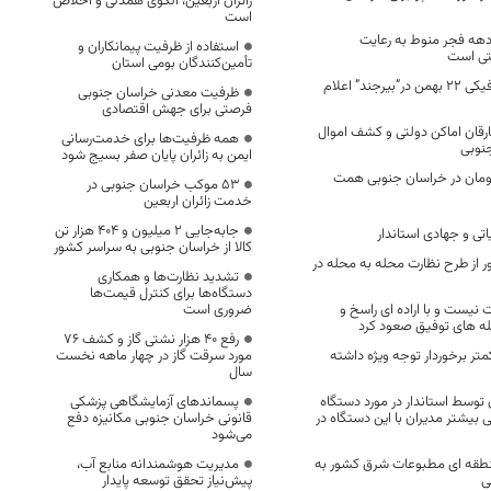
زائران اربعین، الگوی همدلی و اخلاص
است
 دهه فجر منوط به رعایت
استفاده از ظرفیت پیمانکاران و
شتی است
تأمین‌کنندگان بومی استان
محدودیت های ترافیکی 22 بهمن در”بیرجند” اعلام
ظرفیت معدنی خراسان جنوبی
فرصتی برای جهش اقتصادی
ارقان اماکن دولتی و کشف اموال
همه ظرفیت‌ها برای خدمت‌رسانی
نوبی
ایمن به زائران پایان صفر بسیج شود
ومان در خراسان جنوبی همت
53 موکب خراسان جنوبی در
خدمت زائران اربعین
جابه‌جایی 2 میلیون و 404 هزار تن
اتی و جهادی استاندار
کالا از خراسان جنوبی به سراسر کشور
ر از طرح نظارت محله به محله در
تشدید نظارت‌ها و همکاری
دستگاه‌ها برای کنترل قیمت‌ها
یست و با اراده ای راسخ و
ضروری است
قله های توفیق صعود کرد
رفع 40 هزار نشتی گاز و کشف 76
ر برخوردار توجه ویژه داشته
مورد سرقت گاز در چهار ماهه نخست
سال
 توسط استاندار در مورد دستگاه
پسماندهای آزمایشگاهی پزشکی
 بیشتر مدیران با این دستگاه در
قانونی خراسان جنوبی مکانیزه دفع
می‌شود
منطقه ای مطبوعات شرق کشور به
مدیریت هوشمندانه منابع آب،
ی
پیش‌نیاز تحقق توسعه پایدار