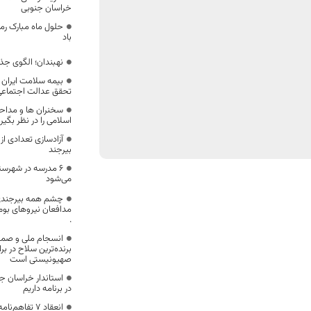
خراسان جنوبی
حلول ماه مبارک رم
باد
نهبندان؛ الگوی جذب
بیمه سلامت ایران 
تحقق عدالت اجتماعی 
سخنران ها و مداح
اسلامی را در نظر بگیر
آزادسازی تعدادی ا
بیرجند
می‌شود
چشم همه بیرجندی
مدافعان نیروهای بوم
.
انسجام ملی و صمی
برنده‌ترین سلاح در بر
صهیونیستی است
استاندار خراسان جن
در برنامه داریم
انعقاد ۷ تفاه