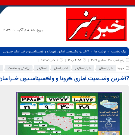
امروز: شنبه 8 آگوست 2026
برگ نخست
نوشته‌ها
?آخـرین وضــعیت آماری ڪرونا و واڪسیناسـیون خــراسان جنــوبی
پنج‌شنبه 30 دسامبر 2021
4:58 ب.ظ
کدخبر:66489
حوزه:
اخبار استان
,
اخبار اسلایدر
,
اخبار اصلی
,
اسلایدر
,
پزشکی و سلامت
,
ج
?آخـرین وضــعیت آماری ڪرونا و واڪسیناسـیون خــراسان