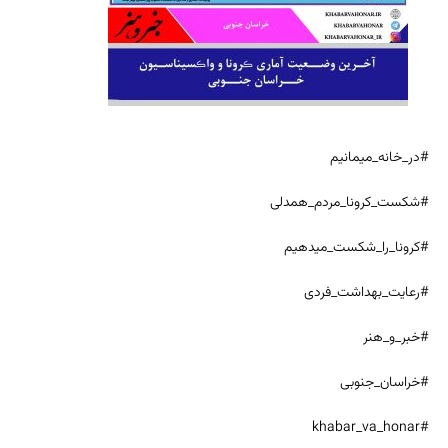
#در_خانه_میمانیم
#شکست_کرونا_مردم_همدلی
#کرونا_را_شکست_میدهیم
#رعایت_بهداشت_فردی
#خبر_و_هنر
#خراسان_جنوبی
#khabar_va_honar