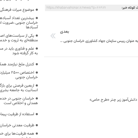
 کوتاه خبر:
https://khabarvahonar.ir/news/?p=66489
موضوع میراث فرهنگی،
بیشترین تعداد آسبادها
خراسان جنوبی ،ضرورت است
آسبادها
بعدی
یکی از سیاست‌های اصل
منطقه‌ای به ثروت و خد
دکتر جعفری به عنوان رییس سازمان جهاد کشاورزی خراسان جنوبی معرفی شد
علم و فناوری باید در م
به کار گرفته شود
کنترل ملخ نیازمند همک
اختصاص 500
خراسان جنوبی
اربعین فرصتی برای با
انسانیت به جامعه بشری
خراسان جنوبی در خدمت‌
همدلی و اخلاص است
استفاده از ظرفیت پیمان
ظرفیت معدنی خراسان 
همه ظرفیت‌ها برای خدم