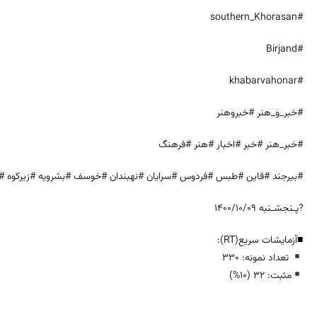
#southern_Khorasan
#Birjand
#khabarvahonar
#خبر_و_هنر #خبروهنر
#خبر_هنر #خبر #اخبار #هنر #فرهنگ
#بیرجند #قاین #طبس #فردوس #سرایان #نهبندان #خوسف #بشرویه #زیرکوه #
?پـنجشـنبه ۱۴۰۰/۱۰/۰۹
■آزمایشات سریع(RT):
تعداد نمونه: 330
مثبت: 32 (10%)