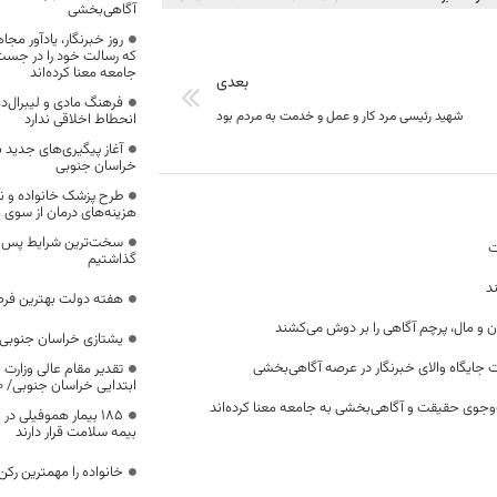
آگاهی‌بخشی
روز خبرنگار، یادآور 
که رسالت خود را در جس
جامعه معنا کرده‌اند
بعدی
فرهنگ مادی و لیبرال‌د
شهید رئیسی مرد کار و عمل و خدمت به مردم بود
انحطاط اخلاقی ندارد
آغاز پیگیری‌های جدید ب
خراسان جنوبی
طرح پزشک خانواده و 
هزینه‌های درمان از سوی
سخت‌ترین شرایط پس از 
ت
گذاشتیم
د
هفته دولت بهترین فرص
ن و مال، پرچم آگاهی را بر دوش می‌کشند
یشتازی خراسان جنوبی د
 جایگاه والای خبرنگار در عرصه آگاهی‌بخشی
تقدیر مقام عالی وزارت
ابتدایی خراسان جنوبی/ ۴۶۰۰ دانش‌آموز زیر چتر «طرح حامی»
وجوی حقیقت و آگاهی‌بخشی به جامعه معنا کرده‌اند
۱۸۵ بیمار هموفیلی
بیمه سلامت قرار دارند
خانواده را مهمترین رک