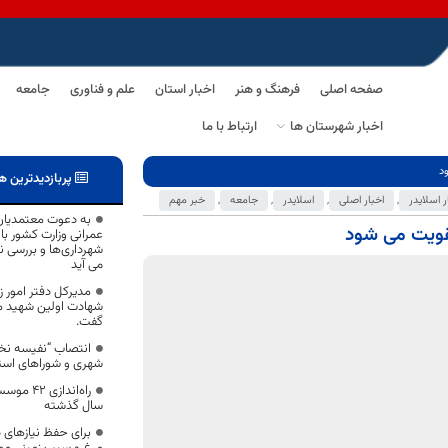
صفحه اصلی
فرهنگ و هنر
اخبار استان
علم و فناوری
جامعه
اخبار شهرستان ها
ارتباط با ما
د
پربازدیدترین ه
ر اسلایدر
,
اخبار اصلی
,
اسلایدر
,
جامعه
,
خبر مهم
به دعوت معتمدیان ا
تقویت می شود
عمرانی وزارت کشور ب
شهرداری‌ها و بررسی ن
می آید
مدیرکل دفتر امور زن
شهادت اولین شهید م
گفت.
انتصاب “نفیسه نخع
شهری و شوراهای است
سال گذشته
برای حفظ نیازهای د