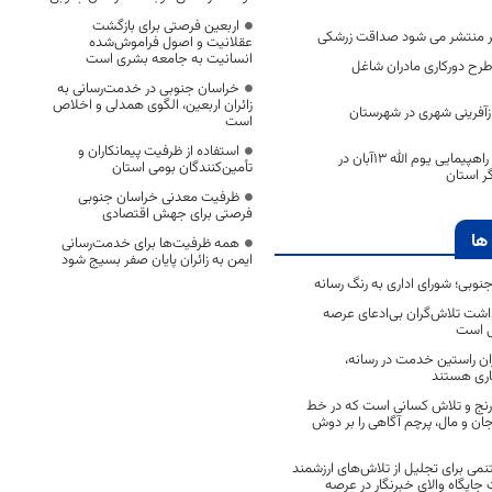
اربعین فرصتی برای بازگشت
نر منتشر می شود صداقت زرشکی
عقلانیت و اصول فراموش‌شده
انسانیت به جامعه بشری است
طرح دورکاری مادران شاغل
خراسان جنوبی در خدمت‌رسانی به
زائران اربعین، الگوی همدلی و اخلاص
آفرینی شهری در شهرستان
است
استفاده از ظرفیت پیمانکاران و
اعلام زمان و مسیر راهپیمایی یوم الله 13آبان در
تأمین‌کنندگان بومی استان
ظرفیت معدنی خراسان جنوبی
فرصتی برای جهش اقتصادی
ها
همه ظرفیت‌ها برای خدمت‌رسانی
ایمن به زائران پایان صفر بسیج شود
جنوبی؛ شورای اداری به رنگ رسانه
اشت تلاش‌گران بی‌ادعای عرصه
ی است
اران راستین خدمت در رسانه،
اری هستند
 رنج و تلاش کسانی است که در خط
 جان و مال، پرچم آگاهی را بر دوش
نمی برای تجلیل از تلاش‌های ارزشمند
ایگاه والای خبرنگار در عرصه