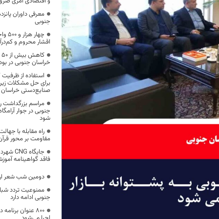
و اقتصادی امری ضرو
معرفی داوران پانزد
جنوبی
چهار 
اقشار محروم و کم‌در
ک
خراسان جنوبی در بود
استفاده از ظرفیت ک
برای حل مشکلات زیر
صنایع‌دستی خراسان 
مراسم بزرگداشت رو
جنوبی در جوار آرامگا
شود
راه مقابله با جهالت‌
مقاومت بر محور قرآ
جایگاه G
فاقد گواهینامه آموزشی
دومین شب شعر اراد
ممنوعیت تردد شبا
جنوبی ادامه دارد
۸۰۰ عنوان برنام
اجرا می‌شود