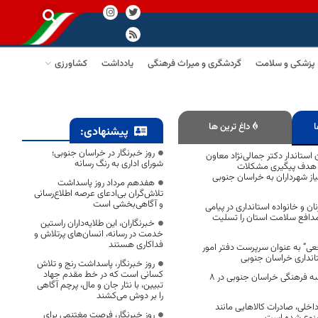
پزشکی و سلامت
گردشگری و میراث فرهنگی
یادداشت
کشاورزی
ا
داغ ترین ها
پیشنهادی:
روز خبرنگار در خراسان جنوبی؛
ستاندار دکتر جمالی‌نژاد معاون
شورای اداری به رنگ رسانه
ا هدف پیگیری مشکلات
یاز شهرداران به خراسان جنوبی
هفدهم مرداد روز پاسداشت
تلاش‌گران بی‌ادعای عرصه اطلاع‌رسانی
و آگاهی‌بخشی است
ان و خانواده استانداری در پیامی
دافع سلامت استان را تسلیت
خبرنگاران، این طلایه‌داران راستین
خدمت در رسانه، انسان‌های پرتلاش و
فداکاری هستند
ی” به عنوان سرپرست دفتر امور
انداری خراسان جنوبی
روز خبرنگار، پاسداشت رنج و تلاش
کسانی است که در خط مقدم جهاد
راه‌اندازی ۴۲ موسسه فرهنگی خراسان جنوبی در ۸
تبیین، با نثار جان و مال، پرچم آگاهی
را بر دوش می‌کشند
اخلی، صادرات کالاهایی مانند
روز خبرنگار، فرصت مغتنمی برای