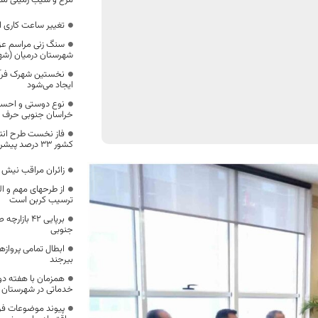
مرغ و سیب زمینی م
تغییر ساعت کاری ادارا
سنگ زنی مراسم عزد
شهرستان درمیان (شهر
نخستین شهرک فرآو
ایجاد می‌شود
نوع دوستی و احسا
خراسان جنوبی حرف او
فاز نخست طرح انتق
کشور ۳۳ درصد پیشرفت دارد
زائران مراقب نیش
از طرحهای مهم و ا
ترسیب کربن است
برپایی ۴۲ ب
جنوبی
ابطال تمامی پروازه
بیرجند
خدماتی در شهرستان م
پیوند موضوعات فر