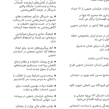
منوع شده است
تجلیل از تلاش‌های ارزشمند اصحاب
رسانه و پاسداشت جایگاه والای
ت خراسان جنوبی از ۱۶ خرداد
خبرنگار در عرصه آگاهی‌بخشی
اری ماه محرم که تنها در
روز خبرنگار، یادآور مجاهدت‌های
 قهستان) برگزار می گردد
خاموش انسان‌هایی است که رسالت
خود را در جست‌وجوی حقیقت و
ری طلا کشور در خراسان جنوبی
آگاهی‌بخشی به جامعه معنا کرده‌اند
فرهنگ مادی و لیبرال‌دموکراسی
ن در مردم ایران بخصوص خطه
نتیجه‌ای جز فساد و انحطاط اخلاقی
ل را می زند
ندارد
ال آب دریای عمان به شرق
آغاز پیگیری‌های جدید برای ایجاد
منطقه آزاد تجاری صنعتی در خراسان
جنوبی
 پشه آئدس باشند
طرح پزشک خانواده و نظام ارجاع
لگویی استان خراسان جنوبی طرح
کاهش پرداخت مستقیم هزینه‌های
درمان از سوی مردم است
ازارچه صنایع دستی ایام نوروز در خراسان
سخت‌ترین شرایط پس از انقلاب را
با اتکای به مردم پشت سر گذاشتیم
ای فرودگاه بین المللی شهید کاوه
هفته دولت بهترین فرصت برای
تبیین خدمات نظام و دولت
همزمان با هفته دولت امسال 114 پروژه عمرانی و
یشتازی خراسان جنوبی در پرونده
رزی زیرکوه افتتاح می‌شود
ثبت جهانی آسبادها
هنگی و هنری با مباحث اجتماعی
تقدیر مقام عالی وزارت از عملکرد