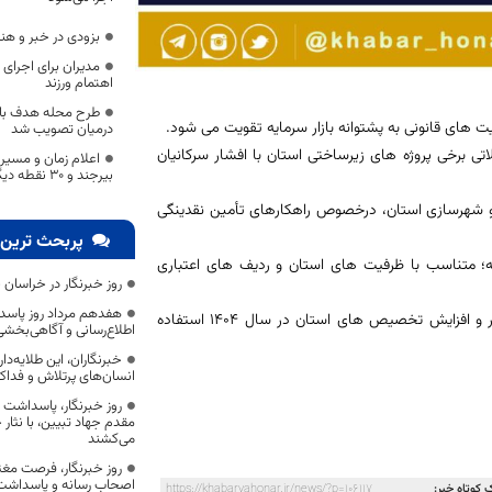
بزودی در خبر و ه
مدیران برای اجرای 
اهتمام ورزند
طرح محله هدف باز
یت های قانونی به پشتوانه بازار سرمایه تقویت می شود.
درمیان تصویب شد
ی برخی پروژه های زیرساختی استان با افشار سرکانیان
بیرجند و 30 نقطه دیگر استان
ه و شهرسازی استان، درخصوص راهکارهای تأمین نقدینگی
پربحث ترین 
؛ متناسب با ظرفیت های استان و ردیف های اعتباری
روز خبرنگار در خراسان 
هفدهم مرداد روز پاسد
علاوه بر این، از ظرفیت های قانونی و منابع اعتباری صندوق در تأمین اعتبار و افزایش تخصیص های استان در سال ۱۴۰۴ استفاده
اطلاع‌رسانی و آگاهی‌بخش
خبرنگاران، این طلایه‌د
انسان‌های پرتلاش و فداک
روز خبرنگار، پاسداشت
مقدم جهاد تبیین، با نثار
می‌کشند
روز خبرنگار، فرصت مغت
اصحاب رسانه و پاسداشت ج
 کوتاه خبر:
https://khabarvahonar.ir/news/?p=106117