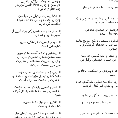
ری است
جهادی معاونت آموزش ابتدایی
خراسان جنوبی/ ۴۶۰۰ دانش‌آموز زیر
همین جشنواره تئاتر خراسان
چتر «طرح حامی»
۱۸۵ بیمار هموفیلی در خراسان
هزار و ۵۰۰ واحد مسکن در خراسان جنوبی ویژه
جنوبی تحت پوشش خدمات بیمه
آمد ساخته می‌شود.
سلامت قرار دارند
اهش بیش از ۵۰ درصدی درآمدهای عمومی
خانواده را مهمترین رکن پیشگیری از
جه سال آینده
آسیب‌های اجتماعی
ارگروه تسهیل و رفع موانع تولید
موضوع میراث فرهنگی، امری
 ساختی واحدهای گردشگری و
فرابخشی است
جنوبی
بیشترین تعداد آسبادها در میان
ز شعر و ادب فارسی خراسان
سه استان شرقی کشور در خراسان
ه ابن حسام خوسفی برگزار می
جنوبی ،ضرورت استفاده از اعتبارات
ملی برای مرمت آسبادها
ها و پیروزی بر استکبار، اتحاد و
یکی از سیاست‌های اصلی جهاد
ن است
دانشگاهی تبدیل مزیت‌های منطقه‌ای
به ثروت و خدمت به مردم است
CN شهرداری اسلامیه بدلیل بکارگیری افراد
 اپراتوری غیر فعال گردید.
علم و فناوری باید در مسیر خدمت
به انسان و مقابله با ظلم به کار گرفته
شود
ت در بیرجند برگزار می شود
کنترل ملخ نیازمند همکاری
نه در همه شهرهای خراسان
فرامنطقه‌ای است
اختصاص 2500 میلیارد تومان برای
ه دهه بصیرت در خراسان جنوبی
توسعه راه‌های دوبانده خراسان جنوبی