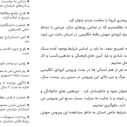
زندانی به مناسبت
زندان‌های خراسان جنو
طرح جامع مطالعات
سریع تر آماده گردد.
اری کرونا را سلامت مردم عنوان کرد.
حمایت دانشگاهیان
ا علاقمندیم که در تمامی روزهای سال، مردمی با نشاط
حامی فلسطین
ویژه کرونای جهش یافته انگلیسی در استان باعث می شود
شد
 تصریح نمود: ما باید بر اساس شرایط بوجود آمده سبک
طرح «نور» اقدام ب
است
سمات شادی و عزا، آیین های فرهنگی و مذهبی،کسب و کار
مل نماییم.
پلمپ دو‌ واحد نان
ه نفر از هم استانی ها در بحث ویروس کرونای انگلیسی
رمز اصلی امر به مع
نیست بلکه دلسوزی 
 مرگ و میر بالای این ویروس در سنین زیر بیست سال،
(آگ
اجاره به مدت 2 سال )
عنوان نمود و خاطرنشان کرد : دورهمی های خانوادگی و
حمایت از قشر مظلوم
لاها را در استان شامل می شوند و با عنایت به سرایت بسیار سریع این ویروس می
دارد، جلوگیری نماییم.
استاندار خراسان جنو
نیز شرایط خاص استان به خاطر مشاهده این ویروس جهش
پرداخت تسهیلات س
زرشک‌کاران خراسان ج