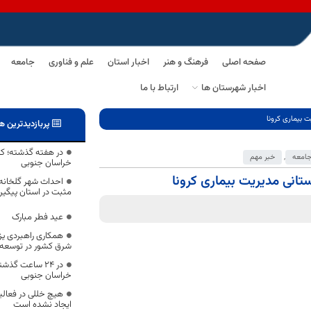
صفحه اصلی
فرهنگ و هنر
اخبار استان
علم و فناوری
جامعه
اخبار شهرستان ها
ارتباط با ما
بیماری کرونا
پربازدیدترین ه
در هفته گذشته؛ ک
امعه
,
خبر مهم
خراسان جنوبی
نی مدیریت بیماری کرونا
احداث شهر گلخانه
مثبت در استان پیگی
عید فطر مبارک
همکاری راهبردی ی
شرق کشور در توسعه ا
خراسان جنوبی
هیچ خللی در فعالی
ایجاد نشده است