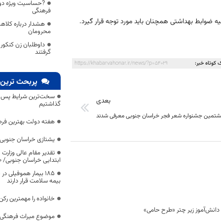
?حساسیت ویژه دو
فرهنگی
ه ضوابط بهداشتی همچنان باید مورد توجه قرار گیرد.
هشدار درباره کلاه
محرومان
داوطلبان زن کنکور
گرفتند
 کوتاه خبر:
https://khabarvahonar.ir/news/?p=54029
پربحث ترین 
سخت‌ترین شرایط پس از 
بعدی
گذاشتیم
هشتمین جشنواره شعر فجر خراسان جنوبی معرفی شدند
هفته دولت بهترین فرص
یشتازی خراسان جنوبی د
تقدیر مقام عالی وزارت
ابتدایی خراسان جنوبی/ ۴۶۰۰ دانش‌آموز زیر چتر «طرح حامی»
۱۸۵ بیمار هموفیلی
بیمه سلامت قرار دارند
خانواده را مهمترین رک
موضوع میراث فرهنگی،