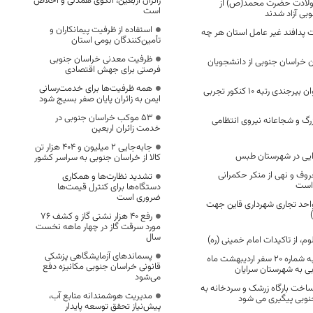
زائران اربعین، الگوی همدلی و اخلاص
 ولادت حضرت محمد(ص) از
است
بی آزاد شدند
استفاده از ظرفیت پیمانکاران و
 پدافند غیر عامل استان هر چه
تأمین‌کنندگان بومی استان
ظرفیت معدنی خراسان جنوبی
 خراسان جنوبی از دانشجویان
فرصتی برای جهش اقتصادی
همه ظرفیت‌ها برای خدمت‌رسانی
امیر حسام زارع جوان بیرجندی رتبه ۱۰ کنکور تجربی
ایمن به زائران پایان صفر بسیج شود
53 موکب خراسان جنوبی در
زرگ و شجاعانه نیروی انتظامی
خدمت زائران اربعین
جابه‌جایی 2 میلیون و 404 هزار تن
وایی در شهرستان طبس
کالا از خراسان جنوبی به سراسر کشور
روف و نهی از منکر حکمرانی
تشدید نظارت‌ها و همکاری
است
دستگاه‌ها برای کنترل قیمت‌ها
ضروری است
هي مزایده 7 واحد تجاری شهرداری قاین جهت
رفع 40 هزار نشتی گاز و کشف 76
مورد سرقت گاز در چهار ماهه نخست
سال
، از تاکیدات امام خمینی (ره)
پسماندهای آزمایشگاهی پزشکی
اجرایی شدن مصوبه شماره 20 سفر اردیبهشت ماه
قانونی خراسان جنوبی مکانیزه دفع
بی به شهرستان سرایان
می‌شود
اخت بارگاه زرشک و سردخانه به
مدیریت هوشمندانه منابع آب،
نوبی پیگیری می شود
پیش‌نیاز تحقق توسعه پایدار