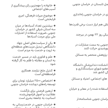
 فصل تابستان در خراسان جنوبی
خانواده را مهمترین رکن پیشگیری از
آسیب‌های اجتماعی
ردی در خراسان ‌جنوبی راه‌اندازی
موضوع میراث فرهنگی، امری
فرابخشی است
مللی هم ابزار دست برخی قدرت‌ها
بیشترین تعداد آسبادها در میان
سه استان شرقی کشور در خراسان
جنوبی ،ضرورت استفاده از اعتبارات
محدودیت‌های ترافیکی روز ۲۲ بهمن در بیرجند
ملی برای مرمت آسبادها
یکی از سیاست‌های اصلی جهاد
 جنوبی به سمت مشارکت در
دانشگاهی تبدیل مزیت‌های منطقه‌ای
ورشیدی حرکت کنند
به ثروت و خدمت به مردم است
: پژوهش منحصر به مسائل
علم و فناوری باید در مسیر خدمت
به انسان و مقابله با ظلم به کار گرفته
شود
انشکده دندانپزشکی دانشگاه
 عضو شورای سیاستگذاری و
کنترل ملخ نیازمند همکاری
شکی کشور شد
فرامنطقه‌ای است
ای اجتماعی، اعتیاد و مسائل
اختصاص 2500 میلیارد تومان برای
توسعه راه‌های دوبانده خراسان جنوبی
اده شده را در معابر و خیابان
اربعین فرصتی برای بازگشت
عقلانیت و اصول فراموش‌شده
انسانیت به جامعه بشری است
سان جنوبی شناسنامه‌دار
خراسان جنوبی در خدمت‌رسانی به