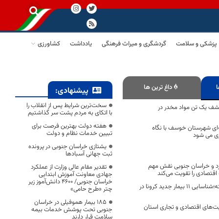
پزشکی و سلامت
گردشگری و میراث فرهنگی
یادداشت
کشاورزی
ا
داغ ترین ها
پیشنهادی:
سخت‌ترین شرایط پس از انقلاب را
شف یک تن مواد مخدر در
با اتکای به مردم پشت سر گذاشتیم
هفته دولت بهترین فرصت برای
‌ای شهرستان خوسف با نگاه
تبیین خدمات نظام و دولت
ری می شود
یشتازی خراسان جنوبی در پرونده
ثبت جهانی آسبادها
زد و خراسان جنوبی نقش مهم
تقدیر مقام عالی وزارت از عملکرد
قتصادی را تقویت می‌کند
جهادی معاونت آموزش ابتدایی
خراسان جنوبی/ ۴۶۰۰ دانش‌آموز زیر
در 24 ساعت گذشته؛شناسایی 11 بیمار جدید کرونا در
چتر «طرح حامی»
۱۸۵ بیمار هموفیلی در خراسان
ت‌های اقتصادی و تجاری استان
جنوبی تحت پوشش خدمات بیمه
سلامت قرار دارند