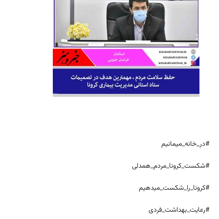
#در_خانه_میمانیم
#شکست_کرونا_مردم_همدلی
#کرونا_را_شکست_میدهیم
#رعایت_بهداشت_فردی