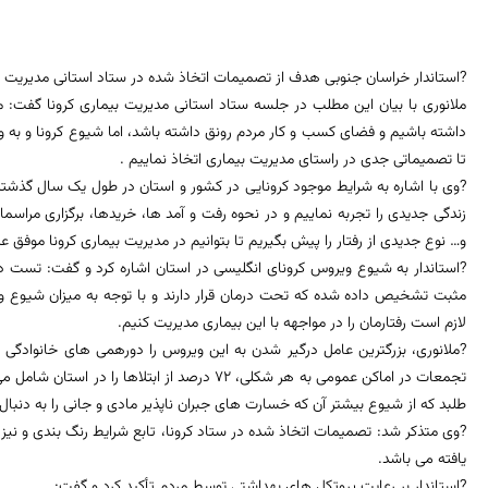
?استاندار خراسان جنوبی هدف از تصمیمات اتخاذ شده در ستاد استانی مدیریت بیم
ملانوری با بیان این مطلب در جلسه ستاد استانی مدیریت بیماری کرونا گفت: م
داشته باشیم و فضای کسب و کار مردم رونق داشته باشد، اما شیوع کرونا و به 
تا تصمیماتی جدی در راستای مدیریت بیماری اتخاذ نماییم .
?وی با اشاره به شرایط موجود کرونایی در کشور و استان در طول یک سال گذشته
زندگی جدیدی را تجربه نماییم و در نحوه رفت و آمد ها، خریدها، برگزاری مرا
و… نوع جدیدی از رفتار را پیش بگیریم تا بتوانیم در مدیریت بیماری کرونا موفق ع
?استاندار به شیوع ویروس کرونای انگلیسی در استان اشاره کرد و گفت: تست د
مثبت تشخیص داده شده که تحت درمان قرار دارند و با توجه به میزان شیوع و
لازم است رفتارمان را در مواجهه با این بیماری مدیریت کنیم.
?ملانوری، بزرگترین عامل درگیر شدن به این ویروس را دورهمی های خانوادگی 
تجمعات در اماکن عمومی به هر شکلی، 72 درصد از ابت
طلبد که از شیوع بیشتر آن که خسارت های جبران ناپذیر مادی و جانی را به دنبال 
?وی متذکر شد: تصمیمات اتخاذ شده در ستاد کرونا، تابع شرایط رنگ بندی و 
یافته می باشد.
?استاندار بر رعایت پروتکل های بهداشتی توسط مردم تأکید کرد و گفت: