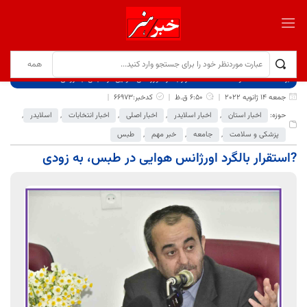
برگ نخست
نوشته‌ها
?استقرار بالگرد اورژانس هوایی در طبس، به زودی
جمعه 14 ژانویه 2022
6:50 ق.ظ
کدخبر:66973
حوزه:
اخبار استان
,
اخبار اسلایدر
,
اخبار اصلی
,
اخبار انتخابات
,
اسلایدر
,
پزشکی و سلامت
,
جامعه
,
خبر مهم
,
طبس
?استقرار بالگرد اورژانس هوایی در طبس، به زودی