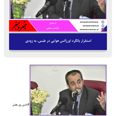
#خبر_و_هنر