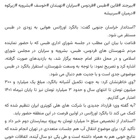
#بیرجند #قاین #طبس #فردوس #سرایان #نهبندان #خوسف #بشرویه #زیرکوه
#درمیان #سربیشه
?استاندار خراسان جنوبی گفت: بالگرد اورژانس هوایی به زودی در طبس
مستقر می شود.
قناعت با بیان این مطلب در جلسه شورای اداری طبس که با حضور نماینده
مردم شهرستان های فردوس، طبس، بشرویه و سرایان در مجلس شورای
اسلامی و در محل دفتر امام جمعه برگزار شد، به بازدیدهای صورت گرفته،
اشاره کرد و تصريح نمود: با توجه به وسعت شهرستان، استقرار بالگرد در طبس
موضوعی جدی است و با جدیت هم دنبال می شود.
?وی خاطرنشان کرد: به جهت تکمیل آشیانه بالگرد، مبلغ یک میلیارد و ۳۰۰
میلیون تومان تا انتهای سال و حدود ۳ میلیارد تومان نیز تا پایان تیرماه ۱۴۰۱
اعتبار می گذاریم.
?به گفته وی؛ قرارداد جدیدی با شرکت های هلی کوپتری ایران تنظیم شده که
کمک می کند تا بالگرد اورژانس در اولین فرصت در این منطقه حضور یابد.
?استاندار از تخصیص مبلغ ۱۰ میلیارد تومان به پروژه بیمارستان دوم خبر داد و
تأکید کرد: برای موضوع انتقال آب هم جلسات متعددی در تهران انجام شده که
نتایج خوبی هم به همراه داشته است و طی یکی دو سال آینده، اتفاقات خوبی