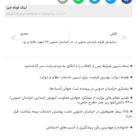
لینک کوتاه خبر:
https://khabarvahonar.ir/news/?p=66973
قبلی
بعدی
درخشش فرزند خراسان جنوبی در جشنواره بین المللی اختراعات انگلستان
خراسان جنوبی 67 شهید طلبه و روحانی دارد
سخت‌ترین شرایط پس از انقلاب را با اتکای به مردم پشت سر گذاشتیم
هفته دولت بهترین فرصت برای تبیین خدمات نظام و دولت
یشتازی خراسان جنوبی در پرونده ثبت جهانی آسبادها
تقدیر مقام عالی وزارت از عملکرد جهادی معاونت آموزش ابتدایی خراسان جنوبی/
۴۶۰۰ دانش‌آموز زیر چتر «طرح حامی»
۱۸۵ بیمار هموفیلی در خراسان جنوبی تحت پوشش خدمات بیمه سلامت قرار
دارند
خانواده را مهمترین رکن پیشگیری از آسیب‌های اجتماعی