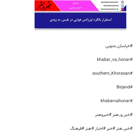
#خراسان_جنوبی
#khabar_va_honar
#southern_Khorasan
#Birjand
#khabarvahonar
#خبر_و_هنر #خبروهنر
#خبر_هنر #خبر #اخبار #هنر #فرهنگ