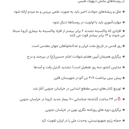
در روستاهای بخش دیهوک طبس
علل و ریشه‌های حوادث اخیر باید به صورت علمی بررسی و به مردم ارائه شود
مهارت‌آموزی باید با اولویت در روستاها دنبال شود
افرادی که واکسینه نشدند ۶ برابر بیشتر از افراد واکسینه به بیماری کرونا مبتلا
می شوند و ۱۴ برابر بیشتر فوت می کنند
روز قدس در تاریخ ملت ایران و عدالتخواهان جهان مقدس است
برگزاری همزمان آیین هفتم شهادت امام حسین(ع) در بیرجند و درح
مدارس کشور سه روز تعطیل است/ تشدید کنترل رفت و آمدها
پیش بینی برداشت ۳۰۹ تن آلو در شهرستان قاین
توزیع کتاب‌های درسی مقطع ابتدایی در خراسان جنوبی آغاز شد
در 24 ساعت گذشته؛ شناسایی 70 بیمار جدید کرونا در خراسان جنوبی
برگزاری دوره های روزنامه نگاری نوین در خراسان جنوبی
حمله رژیم صهیونیستی، وحدت ملی را در ایران تقویت کرد