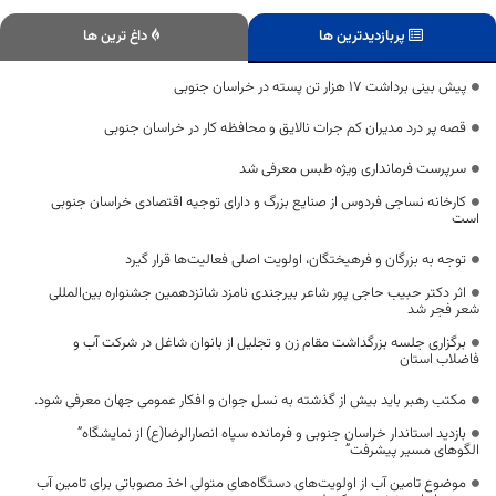
پربازدیدترین ها
داغ ترین ها
پیش بینی برداشت ۱۷ هزار تن پسته در خراسان جنوبی
قصه پر درد مدیران کم جرات نالایق و محافظه کار در خراسان جنوبی
سرپرست فرمانداری ویژه طبس معرفی شد
کارخانه نساجی فردوس از صنایع بزرگ و دارای توجیه اقتصادی خراسان جنوبی
است
توجه به بزرگان و فرهیختگان، اولویت اصلی فعالیت‌ها قرار گیرد
اثر دکتر حبیب حاجی پور شاعر بیرجندی نامزد شانزدهمین جشنواره بین‌المللی
شعر فجر شد
برگزاری جلسه بزرگداشت مقام زن و تجلیل از بانوان شاغل در شرکت آب و
فاضلاب استان
مکتب رهبر باید بیش از گذشته به نسل جوان و افکار عمومی جهان معرفی شود.
بازدید استاندار خراسان جنوبی و فرمانده سپاه انصارالرضا(ع) از نمایشگاه”
الگوهای مسیر پیشرفت”
موضوع تامین آب از اولویت‌های دستگاه‌های متولی اخذ مصوباتی برای تامین آب