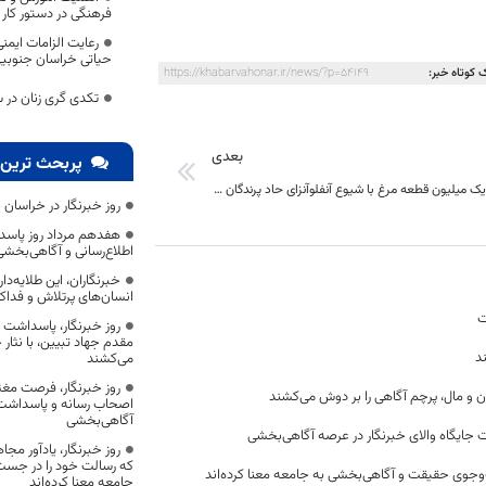
فرهنگی در دستور کار
رعایت الزامات ایمن
حیاتی خراسان جنوب
 کوتاه خبر:
https://khabarvahonar.ir/news/?p=54149
تکدی گری زنان در 
بعدی
پربحث ترین 
معدوم سازی یک میلیون قطعه مرغ با شیوع آنفلوآنزای حاد پرندگان در خراسان جنوبی
روز خبرنگار در خراسان 
هفدهم مرداد روز پاسد
اطلاع‌رسانی و آگاهی‌بخش
خبرنگاران، این طلایه‌د
انسان‌های پرتلاش و فداک
ت
روز خبرنگار، پاسداشت
مقدم جهاد تبیین، با نثار
د
می‌کشند
روز خبرنگار، فرصت مغت
ن و مال، پرچم آگاهی را بر دوش می‌کشند
اصحاب رسانه و پاسداشت ج
آگاهی‌بخشی
 جایگاه والای خبرنگار در عرصه آگاهی‌بخشی
روز خبرنگار، یادآور 
که رسالت خود را در جس
وجوی حقیقت و آگاهی‌بخشی به جامعه معنا کرده‌اند
جامعه معنا کرده‌اند