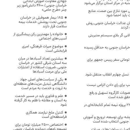
جهادی معاونت آموزش ابتدایی
به در مرکز استان برگزار می‌شود
خراسان جنوبی/ ۴۶۰۰ دانش‌آموز زیر
چتر «طرح حامی»
مورد تنازع بین صمت، منابع
باید احصا شود
۱۸۵ بیمار هموفیلی در خراسان
جنوبی تحت پوشش خدمات بیمه
اران عدالت خراسان جنوبی روش
سلامت قرار دارند
کردند
خانواده را مهمترین رکن پیشگیری از
لابی گر بلای سیستم مدیریتی
آسیب‌های اجتماعی
موضوع میراث فرهنگی، امری
خراسان جنوبی به حداقل رسیده
فرابخشی است
بیشترین تعداد آسبادها در میان
۳ میلیارد تومانی سفر رییس جمهور برای
سه استان شرقی کشور در خراسان
جنوبی ،ضرورت استفاده از اعتبارات
ملی برای مرمت آسبادها
 نسل چهارم انقلاب منتقل شود
یکی از سیاست‌های اصلی جهاد
دانشگاهی تبدیل مزیت‌های منطقه‌ای
پ برای رای دادن الزامی نیست
به ثروت و خدمت به مردم است
درصد مصوبات کارگروه تسهیل و رفع
علم و فناوری باید در مسیر خدمت
محقق شده است
به انسان و مقابله با ظلم به کار گرفته
شود
در خراسان جنوبی ۲۲ پروژه نیمه تمام کتابخانه‌ای در
کنترل ملخ نیازمند همکاری
فرامنطقه‌ای است
از نخست ۱۱ خوشه برای توسعه، ترویج و آموزش
 جنوبی انتخاب شده است
اختصاص 2500 میلیارد تومان برای
توسعه راه‌های دوبانده خراسان جنوبی
میل زیرساخت‌ها در میراث