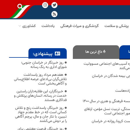
پزشکی و سلامت
گردشگری و میراث فرهنگی
یادداشت
کشاورزی
ا
داغ ترین ها
پیشنهادی:
روز خبرنگار در خراسان جنوبی؛
 حوزه آسیب‌های اجتماعی مسوولیت
شورای اداری به رنگ رسانه
می‌کنند
هفدهم مرداد روز پاسداشت
 بیمه شدگان در خراسان
تلاش‌گران بی‌ادعای عرصه اطلاع‌رسانی
و آگاهی‌بخشی است
اده‌هاست
خبرنگاران، این طلایه‌داران راستین
خدمت در رسانه، انسان‌های پرتلاش و
فداکاری هستند
روز خبرنگار، پاسداشت رنج و تلاش
گی، تربیت نسل مؤمن، ارتقای
کسانی است که در خط مقدم جهاد
مور اجتماعی است
تبیین، با نثار جان و مال، پرچم آگاهی
را بر دوش می‌کشند
یت انجام 100 تست کرونا روزانه در خراسان
روز خبرنگار، فرصت مغتنمی برای