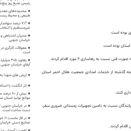
رئیسی صبح روز پنج‌شن
محدوده‌های معدنی 
طبیعی و محیط زیست 
?۷۱ درصد سهامد
غیرمستقیم را انتخاب 
مدیران اشتباهی و 
خراسان جنوبی
معوقات کارگری در 
است
نسبت به رهاسازی ۲ مورد اقدام کردند.
رهاورد ۰۵
آبفای خراسان جنوبی
سان جنوبی یادآور شد: ۵۳ حادثه‌دیده در هفته گذشته از خدمات امدادی جمعیت هلال احمر استان
ارزش های شهدا به
اثر انگشت با استام
اری کنند.
بیش از ۸۰ 
موانع تولید استان 
 رانندگان نسبت به تامین تجهیزات زمستانی ضروری سفر،
دست ساخت است
در ف
صنایع دستی خراسان
اهمیت آموزش و تک