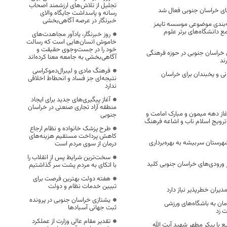
تجلیل از تلاش‌های ارزشمند اصحاب
ی خراسان جنوبی فعال شد
رسانه و پاسداشت جایگاه والای
خبرنگار در عرصه آگاهی‌بخشی
ه‌بندی موضوعی موسسه تایمز
ع دانشگاه‌های برتر علوم
روز خبرنگار، یادآور مجاهدت‌های
خاموش انسان‌هایی است که رسالت
خود را در جست‌وجوی حقیقت و
 خراسان جنوبی در حوزه فرهنگی
آگاهی‌بخشی به جامعه معنا کرده‌اند
ند
فرهنگ مادی و لیبرال‌دموکراسی
نی و یخبندان برای خراسان
نتیجه‌ای جز فساد و انحطاط اخلاقی
ندارد
آغاز پیگیری‌های جدید برای ایجاد
منطقه آزاد تجاری صنعتی در خراسان
غاز دهه میمون و مبارک امامت و
جنوبی
 ترویج اسلام ناب و اشاعه فرهنگ
طرح پزشک خانواده و نظام ارجاع
کاهش پرداخت مستقیم هزینه‌های
رستان سربیشه به بهره‌برداری
درمان از سوی مردم است
سخت‌ترین شرایط پس از انقلاب را
ورودی‌های خراسان جنوبی کلید
با اتکای به مردم پشت سر گذاشتیم
هفته دولت بهترین فرصت برای
تبیین خدمات نظام و دولت
یران خطرپذیر نیاز دارد
یشتازی خراسان جنوبی در پرونده
یارد تومان به باشگاه‌های ورزشی
ثبت جهانی آسبادها
 زد
تقدیر مقام عالی وزارت از عملکرد
 با پیکر مطهر شهید آیت الله