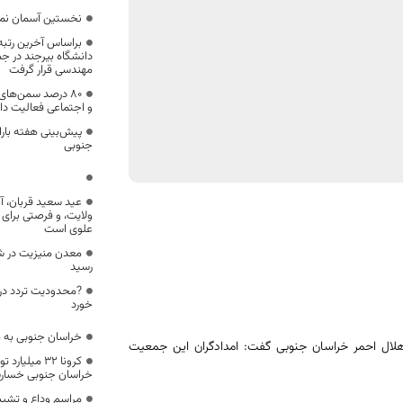
نخستین آسمان نما
براساس آخرین رتب
دانشگاه بیرجند در جم
مهندسی قرار گرفت
۸۰ درصد سمن‌های
و اجتماعی فعالیت دار
پیش‌بینی هفته بارا
جنوبی
عید سعید قربان، آ
ولایت، و فرصتی برای
علوی است
معدن منیزیت در شه
رسید
?محدودیت تردد در 
خورد
خراسان جنوبی به مد
ال احمر خراسان جنوبی گفت: امدادگران این جمعیت
کرونا ۳۲ میل
خراسان جنوبی خسارت
مراسم وداع و تشییع