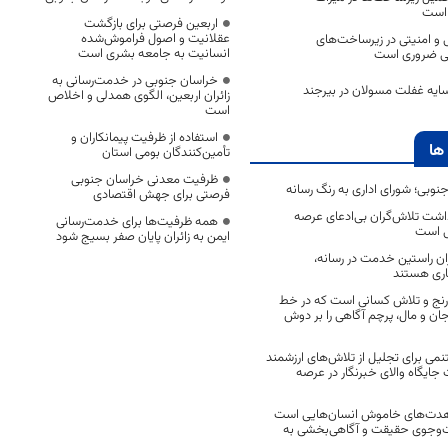
 است
اربعین فرصتی برای بازگشت
عقلانیت و اصول فراموش‌شده
ی و امنیتی در زیرساخت‌های
انسانیت به جامعه بشری است
یی ضروری است
خراسان جنوبی در خدمت‌رسانی به
سایه غفلت مسولان در بیرجند
زائران اربعین، الگوی همدلی و اخلاص
است
استفاده از ظرفیت پیمانکاران و
ها
تأمین‌کنندگان بومی استان
ظرفیت معدنی خراسان جنوبی
جنوبی؛ شورای اداری به رنگ رسانه
فرصتی برای جهش اقتصادی
اشت تلاش‌گران بی‌ادعای عرصه
همه ظرفیت‌ها برای خدمت‌رسانی
ی است
ایمن به زائران پایان صفر بسیج شود
اران راستین خدمت در رسانه،
اری هستند
 رنج و تلاش کسانی است که در خط
 جان و مال، پرچم آگاهی را بر دوش
نمی برای تجلیل از تلاش‌های ارزشمند
ایگاه والای خبرنگار در عرصه
مجاهدت‌های خاموش انسان‌هایی است
ت‌وجوی حقیقت و آگاهی‌بخشی به