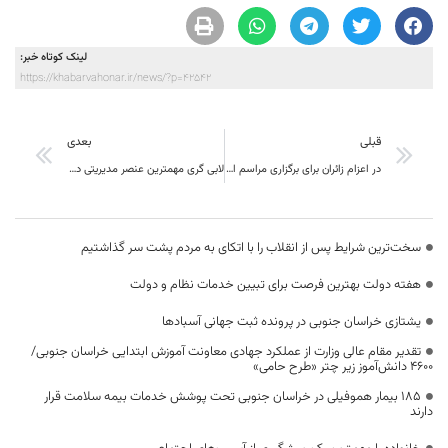
لینک کوتاه خبر:
https://khabarvahonar.ir/news/?p=42542
قبلی
بعدی
در اعزام زائران برای برگزاری مراسم اربعین، تابع سیاست های کشور هستیم
لابی گری مهمترین عنصر مدیریتی در خراسان جنوبی
سخت‌ترین شرایط پس از انقلاب را با اتکای به مردم پشت سر گذاشتیم
هفته دولت بهترین فرصت برای تبیین خدمات نظام و دولت
یشتازی خراسان جنوبی در پرونده ثبت جهانی آسبادها
تقدیر مقام عالی وزارت از عملکرد جهادی معاونت آموزش ابتدایی خراسان جنوبی/
۴۶۰۰ دانش‌آموز زیر چتر «طرح حامی»
۱۸۵ بیمار هموفیلی در خراسان جنوبی تحت پوشش خدمات بیمه سلامت قرار
دارند