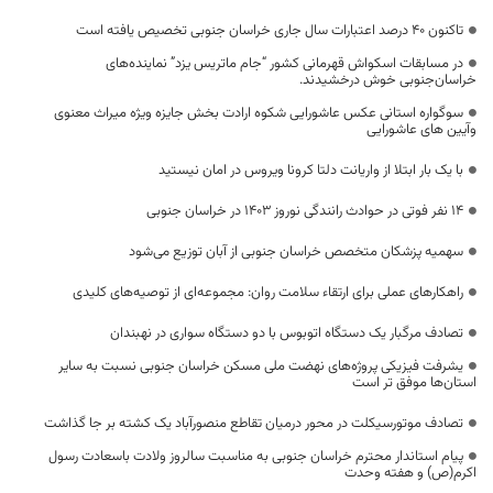
تاکنون ۴۰ درصد اعتبارات سال جاری خراسان جنوبی تخصیص یافته است
در مسابقات اسکواش قهرمانی کشور “جام ماتریس یزد” نماینده‌های
خراسان‌جنوبی خوش درخشیدند.
سوگواره استانی عکس عاشورایی شکوه ارادت بخش جایزه ویژه میراث معنوی
وآیین های عاشورایی
با یک بار ابتلا از واریانت دلتا کرونا ویروس در امان نیستید
۱۴ نفر فوتی در حوادث رانندگی نوروز ۱۴۰۳ در خراسان جنوبی
سهمیه پزشکان متخصص خراسان جنوبی از آبان توزیع می‌شود
راهکارهای عملی برای ارتقاء سلامت روان: مجموعه‌ای از توصیه‌های کلیدی
تصادف مرگبار یک دستگاه اتوبوس با دو دستگاه سواری در نهبندان
یشرفت فیزیکی پروژه‌های نهضت ملی مسکن خراسان جنوبی نسبت به سایر
استان‌ها موفق تر است
تصادف موتورسیکلت در محور درمیان تقاطع منصورآباد یک کشته بر جا گذاشت
پیام استاندار محترم خراسان جنوبی به مناسبت سالروز ولادت باسعادت رسول
اکرم(ص) و هفته وحدت