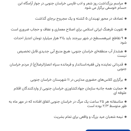
مراسم بزرگداشت روز شعر و ادب فارسی خراسان جنوبی در جوار آرامگاه ابن
حسام خوسفی برگزار می شود
تصادف در محور نهبندان 5 کشته و یک مجروح برجای گذاشت
تقویت فرهنگ ایرانی اسلامی برای اصلاح معماری و عفاف و حجاب ضروری است
۹ تقاطع غیرهمسطح در شهر بیرجند باید با۲۱ هزار میلیارد تومان اعتبار احداث
شود
هشدار آب منطقه‌ای خراسان جنوبی: هیچ منبع آبی جدیدی قابل تخصیص
نیست
قدردانی نماینده ولی فقیه،استاندار و فرمانده سپاه انصارالرضا(ع) از مردم خراسان
جنوبی
برگزاری کلاس‌های حضوری مدارس در ۱۱ شهرستان خراسان جنوبی
حمایت همه جانبه سازمان جهادکشاورزی خراسان جنوبی از واردکنندگان اقلام
علوفه ای
متاسفانه هر ۲۵ ساعت یک مرگ در خراسان جنوبی اتفاق افتاده که در مهر ماه به
طور متوسط ۲/۳ بوده است
نیمه شعبان عید بزرگ و واقعی برای تمام بشریت