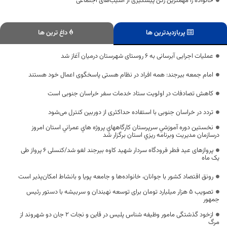
خانواده را مهمترین رکن پیشگیری از آسیب‌های اجتماعی
پربازدیدترین ها
داغ ترین ها
عملیات اجرایی آبرسانی به ۶ روستای شهرستان درمیان آغاز شد
امام جمعه بیرجند: همه افراد در نظام هستی پاسخگوی اعمال خود هستند
کاهش تصادفات در اولویت ستاد خدمات سفر خراسان جنوبی است
تردد در خراسان جنوبی با استفاده حداکثری از دوربین کنترل می‌شود
نخستين دوره آموزشي سرپرستان كارگاههاي پروژه هاي عمراني استان امروز
درسازمان مديريت وبرنامه ريزي استان برگزار شد
پروازهای عید فطر فرودگاه سردار شهید کاوه بیرجند لغو شد/کنسلی ۶ پرواز طی
یک ماه
رونق اقتصاد کشور با جوانان، خانواده‌ها و جامعه پویا و بانشاط امکان‌پذیر است
تصویب ۵ هزار میلیارد تومان برای توسعه نهبندان و سربیشه با دستور رئیس
جمهور
ازخود گذشتگی مامور وظیفه شناس پلیس در قاین و نجات 2 جان دو شهروند از
مرگ