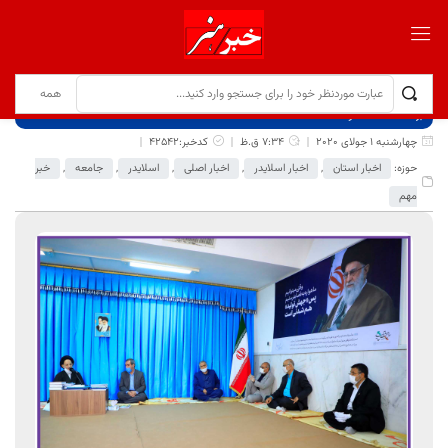
برگ نخست
نوشته‌ها
چهارشنبه 1 جولای 2020
7:34 ق.ظ
کدخبر:42542
حوزه:
اخبار استان
,
اخبار اسلایدر
,
اخبار اصلی
,
اسلایدر
,
جامعه
,
خبر
مهم