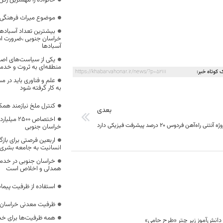
خانواده را مهمترین رک
موضوع میراث فرهنگی،
بیشترین تعداد آسبادها
خراسان جنوبی ،ضرورت است
آسبادها
یکی از سیاست‌های اصل
منطقه‌ای به ثروت و خد
 کوتاه خبر:
https://khabarvahonar.ir/news/?p=52111
علم و فناوری باید در م
به کار گرفته شود
کنترل ملخ نیازمند همک
بعدی
اختصاص 500
ه آنتنی راه‌آهن فردوس ۲۰ درصد پیشرفت فیزیکی دارد
خراسان جنوبی
اربعین فرصتی برای با
انسانیت به جامعه بشری
خراسان جنوبی در خدمت‌
همدلی و اخلاص است
استفاده از ظرفیت پیمان
ظرفیت معدنی خراسان 
همه ظرفیت‌ها برای خدم