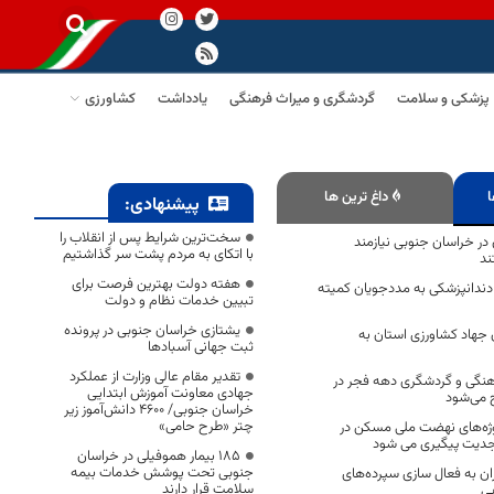
پزشکی و سلامت
گردشگری و میراث فرهنگی
یادداشت
کشاورزی
ا
داغ ترین ها
پیشنهادی:
سخت‌ترین شرایط پس از انقلاب را
در خراسان جنوبی نیازمند
با اتکای به مردم پشت سر گذاشتیم
ند
هفته دولت بهترین فرصت برای
دمت دندانپزشکی به مددجویان کمیته
تبیین خدمات نظام و دولت
یشتازی خراسان جنوبی در پرونده
 جهاد کشاورزی استان به
ثبت جهانی آسبادها
تقدیر مقام عالی وزارت از عملکرد
فرهنگی و گردشگری دهه فجر در
جهادی معاونت آموزش ابتدایی
 می‌شود
خراسان جنوبی/ ۴۶۰۰ دانش‌آموز زیر
چتر «طرح حامی»
وژه‌های نهضت ملی مسکن در
جدیت پیگیری می شود
۱۸۵ بیمار هموفیلی در خراسان
جنوبی تحت پوشش خدمات بیمه
ان به فعال سازی سپرده‌های
سلامت قرار دارند
بی