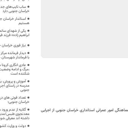
ساب تایپ‌های جدید
خراسان جنوبی دارد
استاندار خراسان جن
هستیم
یکی از شهدای سانح
ابراهیم زاده» فرزند
نیاز فوری خراسان جنوبی به 
با فرماندار شهرستا
عادی انگاری کرونا
،مرگ و ادامه وضعیت
شکننده است
مدرسه در راستای اجر
جنوبی
خراسان جنوبی؛
گلایه از عدم ورود
نگی امور عمرانی استانداری خراسان جنوبی از اجرایی
معدنجوی طبس/مدیرا
داشته اند معرفی شون
دولت و وزارت کشور 