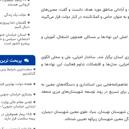
۶۰ درصد جمعیت خ
کرونایی هستند
ت و آبادانی مناطق مورد هدف دانست و گفت: معین‌های
نجات یک زندگی
ه عنوان حامی و کمک‌کننده در کنار دولت قرار می‌گیرند
گفتمان «ما پیروزیم»
دنبال کنیم
استان خراسان جنو
 اصلی این نهادها بر مسائلی همچون اشتغال، آموزش و
اجتماعی، سیاسی و ح
پیشرو کشور است
استان برگزار شد، ساختار اجرایی، ملی و محلی الگوی
پربحث ترین 
جرایی، مدل‌ها و اقتضائات تداوم فعالیت این نهادها و
سخت‌ترین شرایط پس از 
گذاشتیم
هفته دولت بهترین فرص
فاهم‌نامه‌هایی بین استانداری و دستگاه‌های معین به
ی برای تسریع در روند توسعه شهرستان‌های مرزی منعقد
یشتازی خراسان جنوبی د
تقدیر مقام عالی وزارت
ابتدایی خراسان جنوبی/ ۴۶۰۰ دانش‌آموز زیر چتر «طرح حامی»
ن شهرستان نهبندان، بنیاد علوی معین شهرستان درمیان،
۱۸۵ بیمار هموفیلی
بیمه سلامت قرار دارند
ی معین شهرستان زیرکوه تعیین شده‌اند.