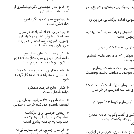
خانواده را مهمترین رکن پیشگیری از
 اومیکرون بیشترین شیوع را در
آسیب‌های اجتماعی
موضوع میراث فرهنگی، امری
وبی: آماده بازگشایی مرز یزدان
فرابخشی است
بیشترین تعداد آسبادها در میان
ه هوایی فراجا سرهنگ« ابراهیم
سه استان شرقی کشور در خراسان
 فردوس است
جنوبی ،ضرورت استفاده از اعتبارات
ملی برای مرمت آسبادها
۲۰۰ کلاس درس
یکی از سیاست‌های اصلی جهاد
دیدار فرمانده مرکز آموزش ۰۴ امام رضا علیه السلام
دانشگاهی تبدیل مزیت‌های منطقه‌ای
ن خوسف
به ثروت و خدمت به مردم است
 مساوی است با شدت بیماری
علم و فناوری باید در مسیر خدمت
 موجود .. مراقب باشیم وضعیت
به انسان و مقابله با ظلم به کار گرفته
شود
آموزش و پرورش، یک سرمایه بزرگ است /ساخت ۸۵
کنترل ملخ نیازمند همکاری
ای عدالت آموزشی در خراسان
فرامنطقه‌ای است
اختصاص 2500 میلیارد تومان برای
تعداد فوتی های در اثر بیماری کرونا 923 مورد در
توسعه راه‌های دوبانده خراسان جنوبی
اربعین فرصتی برای بازگشت
 شورای گفت‌وگو به حادثه معدن
عقلانیت و اصول فراموش‌شده
نی که برگشت بودجه
انسانیت به جامعه بشری است
د
خراسان جنوبی در خدمت‌رسانی به
توانمندسازی احزاب را در اولویت