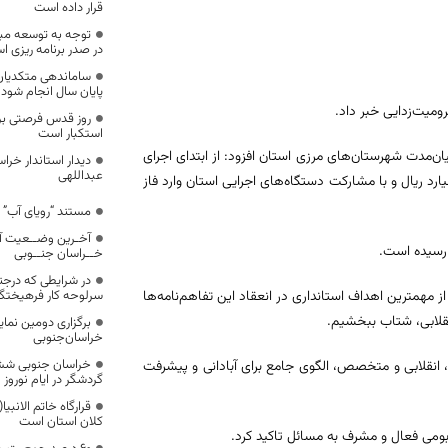
قرار داده است
توجه به توسعه مبا
در صدر برنامه ریزی اس
ساماندهی متکدیان 
پایان سال انجام شود
روز قدس فرصتی برا
استکبار است
‌مدت شهرستان‌های مرزی استان افزود: از ابتدای اجرای
دیدار استاندار خرا
عبداللهی
م‌نامه‌ها تاکنون بیش از ۷۰ پروژه عمرانی با اعتبار بیش از هزار و ۷۰۰ میلیارد ریال و با مشارکت دستگاه‌های اجرایی استان وارد فاز
مستند “رویای آب” ،
آخـرین وضــعیت آم
خــراسان جنــوبی
در شرایطی که در‌جن
 مهمترین اهداف استانداری در انعقاد این تفاهم‌نامه‌ها
سرلوحه کار فرهیختگان
نقلابی، شتاب ببخشیم.
برگزاری دومین نما
خراسان‌جنوبی
خراسان جنوبی شش
م، انقلابی و متخصص، الگوی جامع برای آبادانی و پیشرفت
گردشگر در ایام نوروز 98
قرارگاه خاتم الانبی
کلان استان است
 بومی فعال و مشرف به مسائل تاکید کرد.